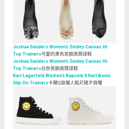
Joshua Sanders Women’s Smiley Canvas Hi-
Top Trainers
可愛的黑色笑臉高筒球鞋
Joshua Sanders Women’s Smiley Canvas Hi-
Top Trainers
白色笑臉高筒球鞋
Karl Lagerfeld Women’s Kupsole II Karl Ikonic
Slip-On Trainers
卡爾Q版懶人鞋尺碼不齊囉