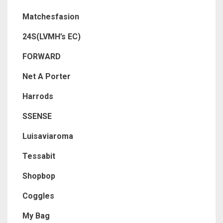
Matchesfasion
24S(LVMH’s EC)
FORWARD
Net A Porter
Harrods
SSENSE
Luisaviaroma
Tessabit
Shopbop
Coggles
My Bag