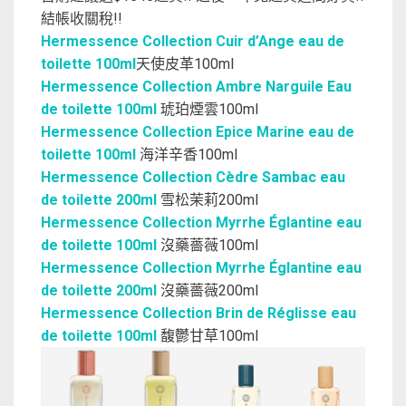
結帳收關稅!!
Hermessence Collection Cuir d’Ange eau de
toilette 100ml
天使皮革100ml
Hermessence Collection Ambre Narguile Eau
de toilette 100ml
琥珀煙雲100ml
Hermessence Collection Epice Marine eau de
toilette 100ml
海洋辛香100ml
Hermessence Collection Cèdre Sambac eau
de toilette 200ml
雪松茉莉200ml
Hermessence Collection Myrrhe Églantine eau
de toilette 100ml
沒藥薔薇100ml
Hermessence Collection Myrrhe Églantine eau
de toilette 200ml
沒藥薔薇200ml
Hermessence Collection Brin de Réglisse eau
de toilette 100ml
馥鬱甘草100ml