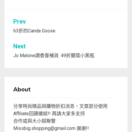
文
Prev
章
63折的Canda Goose
導
Next
覽
Jo Malone調香膏補貨. 49折蘭蔻小黑瓶
About
分享時尚精品與購物折扣消息，文章部分使用
Affiliate回饋連結!! 再請大家多支持
合作或與大小姐聯繫 :
Missbig.shopping@gmail.com
謝謝!!