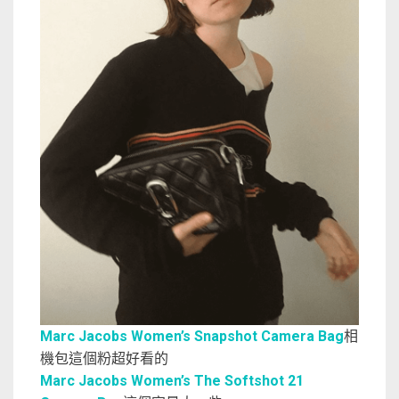
Marc Jacobs Women’s Snapshot Camera Bag
相
機包這個粉超好看的
Marc Jacobs Women’s The Softshot 21