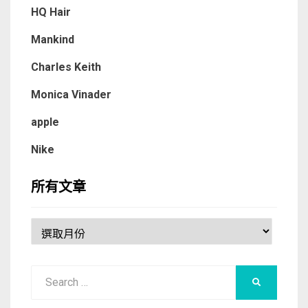
HQ Hair
Mankind
Charles Keith
Monica Vinader
apple
Nike
所有文章
所
有
文
Search
章
SEARCH
for: