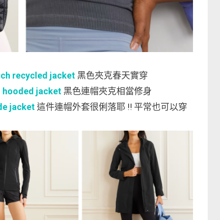
h recycled jacket
黑色夾克春天實穿
 hooded jacket
黑色連帽夾克相當修身
e jacket
這件連帽外套很俐落耶 !! 平常也可以穿