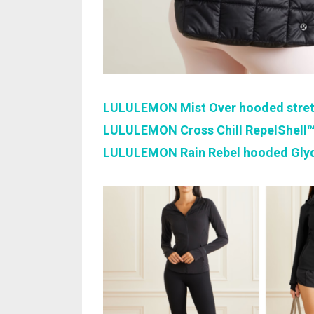
LULULEMON Mist Over hooded stretc
LULULEMON Cross Chill RepelShell™
LULULEMON Rain Rebel hooded Glyd