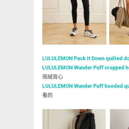
LULULEMON Pack It Down quilted d
LULULEMON Wunder Puff cropped ho
雨絨背心
LULULEMON Wunder Puff hooded qui
看的