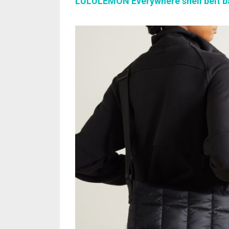
LULULEMON Everywhere shell belt b