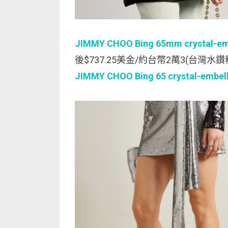
JIMMY CHOO Bing 65mm crystal-emb
後$737.25美金/約台幣2萬3(台灣水
JIMMY CHOO Bing 65 crystal-embell