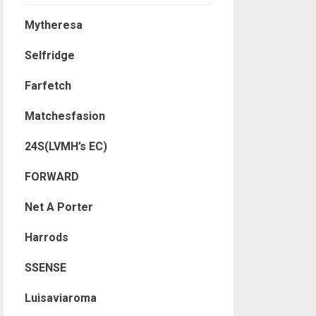
Mytheresa
Selfridge
Farfetch
Matchesfasion
24S(LVMH’s EC)
FORWARD
Net A Porter
Harrods
SSENSE
Luisaviaroma