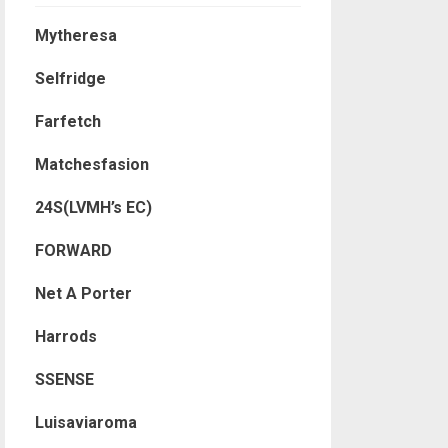
Mytheresa
Selfridge
Farfetch
Matchesfasion
24S(LVMH’s EC)
FORWARD
Net A Porter
Harrods
SSENSE
Luisaviaroma