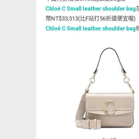
Chloé C Small leather shoulder bag
幣NT$33,513(比F站打56折還便宜喔)
Chloé C Small leather shoulder bag