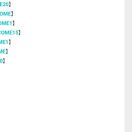
E20
】
COME
】
OME1
】
COME15
】
ME1
】
ME
】
0
】