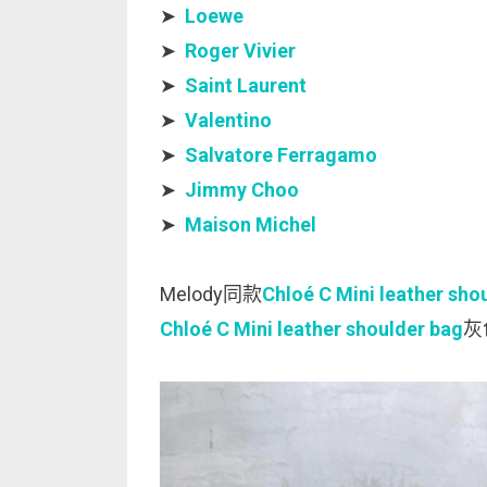
➤
Loewe
➤
Roger Vivier
➤
Saint Laurent
➤
Valentino
➤
Salvatore Ferragamo
➤
Jimmy Choo
➤
Maison Michel
Melody同款
Chloé C Mini leather sho
Chloé C Mini leather shoulder bag
灰色