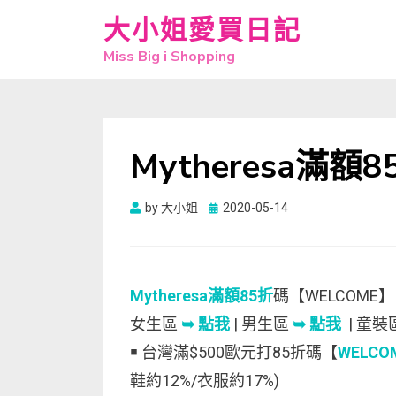
大小姐愛買日記
Miss Big i Shopping
Mytheresa滿額8
Posted
by
大小姐
2020-05-14
on
Mytheresa滿額85折
碼【WELCOME】
女生區
➥ 點我
| 男生區
➥ 點我
| 童裝
￭ 台灣滿$500歐元打85折碼【
WELCO
鞋約12%/衣服約17%)