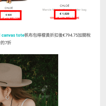
 canvas tote
帆布包檸檬黃折扣後€794.75加關稅
灣的7折