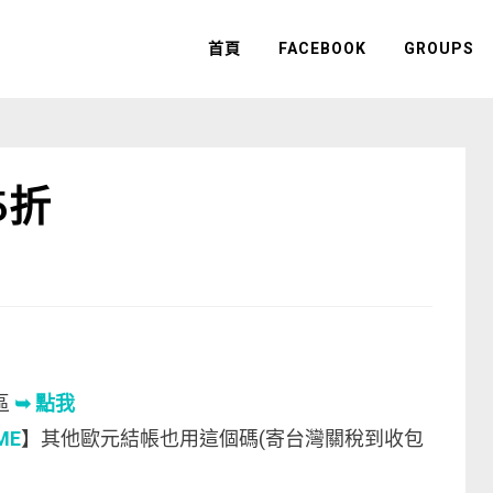
首頁
FACEBOOK
GROUPS
5折
區
➥ 點我
ME
】其他歐元結帳也用這個碼(寄台灣關稅到收包