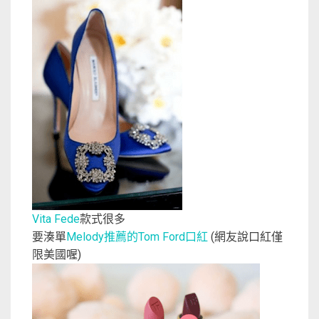
款式很多
Vita Fede
要湊單
推薦的
口紅
Melody
Tom Ford
(網友說口紅僅
限美國喔)