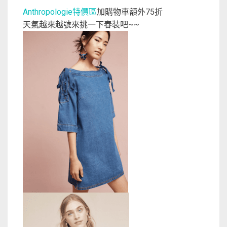
特價區
加購物車額外
折
Anthropologie
75
天氣越來越號來挑一下春裝吧
~~