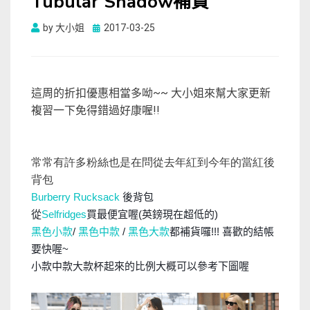
Tubular Shadow補貨
Posted
by
大小姐
2017-03-25
on
這周的折扣優惠相當多呦
大小姐來幫大家更新
~~
複習一下免得錯過好康喔
!!
常常有許多粉絲也是在問從去年紅到今年的當紅後
背包
Burberry Rucksack
後背包
從
S
elfridges
買最便宜喔(英鎊現在超低的)
黑色小款
/
黑色中款
/
黑色大款
都補貨囉!!! 喜歡的結帳
要快喔~
小款中款大款杯起來的比例大概可以參考下圖喔