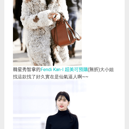
韓星秀智拿的
Fendi Kan-I
超美可預購
(
無折
)大小姐
找這款找了好久實在是仙氣逼人啊~~