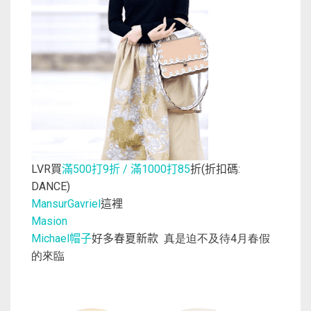
買
滿
打
折
滿
打
折
折扣碼
LVR
500
9
/
1000
85
(
:
DANCE)
這裡
MansurGavriel
Masion
帽子
好多春夏新款
Michael
真是迫不及待4月春假
的來臨