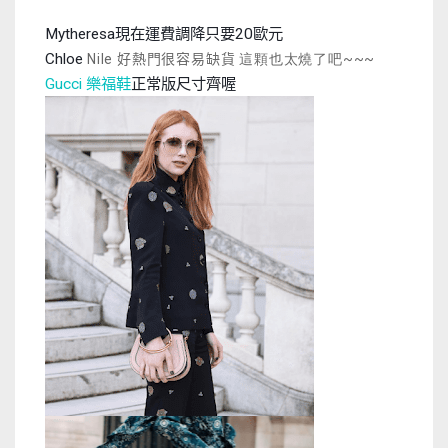
現在運費調降只要
歐元
Mytheresa
20
好熱門很容易缺貨
Chloe
Nile
這顆也太燒了吧~~~
樂福鞋
正常版尺寸齊喔
Gucci