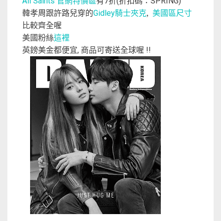
官網特價區
有
折
折扣碼：
All Saints
7
(
SPRING)
韓孝周跟許路兒穿的
騎士夾克
,
Gidley
美國區尺寸
比較齊全喔
美國粉絲
這裡
英鎊美金都便宜
商品可寄送全球喔
,
!!