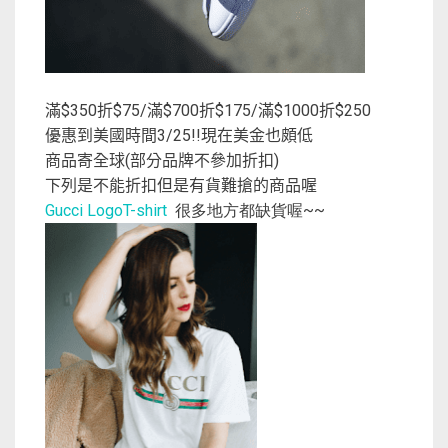
滿
折
滿
折
滿
折
$350
$75/
$700
$175/
$1000
$250
優惠到美國時間
現在美金也頗低
3/25!!
商品寄全球
部分品牌不參加折扣
(
)
下列是不能折扣但是有貨難搶的商品喔
Gucci LogoT-shirt
很多地方都缺貨喔~~