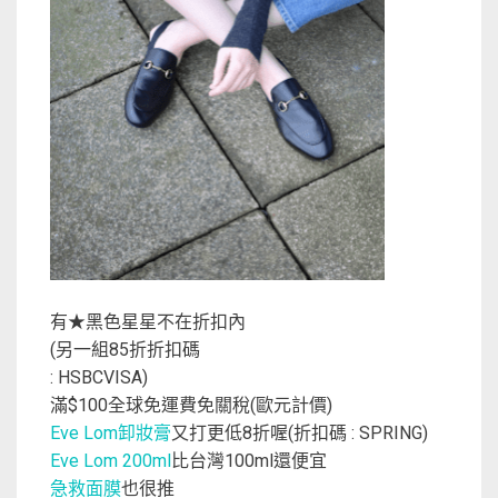
有
黑色星星不在折扣內
★
另一組
折折扣碼
(
85
: HSBCVISA
)
滿
全球免運費免關稅
歐元計價
$100
(
)
Eve Lom
卸妝膏
又打更低
8
折喔
(
折扣碼
:
SPRING
)
Eve Lom 200ml
比台灣
100ml
還便宜
急救面膜
也很推