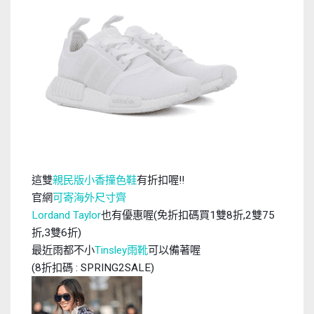
這雙
親民版小香撞色鞋
有折扣喔
!!
官網
可寄海外尺寸齊
也有優惠喔
Lordand Taylor
(
免折扣碼買
1
雙
8
折
,2
雙
75
折
,3
雙
6
折
)
最近雨都不小
雨靴
可以備著喔
Tinsley
折扣碼
(8
: SPRING2SALE)