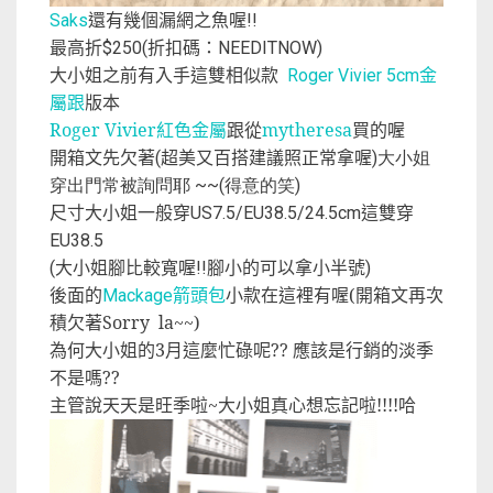
還有幾個漏網之魚喔
Saks
!!
最高折
折扣碼：
$250(
NEEDITNOW)
大小姐之前有入手這雙相似款
金
Roger Vivier 5cm
屬跟
版本
Roger Vivier紅色金屬
跟從
mytheresa
買的喔
開箱文先欠著
超美又百搭建議照正常拿喔
(
)大小姐
穿出門常被詢問耶 ~~(得意的笑)
尺寸大小姐一般穿
這雙穿
US7.5/EU38.5/24.5cm
EU38.5
大小姐腳比較寬喔
腳小的可以拿小半號
(
!!
)
後面的
箭頭包
小款在這裡有喔(開箱文再次
Mackage
積欠著Sorry la~~)
為何大小姐的3月這麼忙碌呢?? 應該是行銷的淡季
不是嗎??
主管說天天是旺季啦~大小姐真心想忘記啦!!!!哈