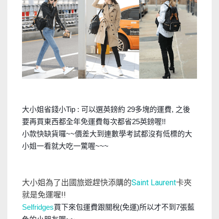
大小姐省錢小Tip : 可以選英鎊約 29多塊的運費, 之後
要再買東西都全年免運費每次都省25英鎊喔!!
小款快缺貨囉~~價差大到連數學考試都沒有低標的大
小姐一看就大吃一驚喔~~~
大小姐為了出國旅遊趕快添購的
Saint Laurent
卡夾
就是免運喔!!
S
elfridges
買下來包運費跟關稅(免運)所以才不到7張藍