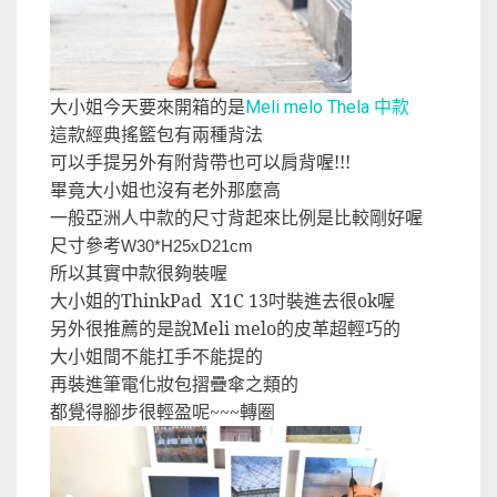
大小姐今天要來開箱的是
中款
Meli melo Thela
這款經典搖籃包有兩種背法
可以手提另外有附背帶也可以肩背喔!!!
畢竟大小姐也沒有老外那麼高
一般亞洲人中款的尺寸背起來比例是比較剛好喔
尺寸參考
W30*H25xD21cm
所以其實中款很夠裝喔
大小姐的ThinkPad X1C 13吋裝進去很ok喔
另外很推薦的是說Meli melo的皮革超輕巧的
大小姐間不能扛手不能提的
再裝進筆電化妝包摺疊傘之類的
都覺得腳步很輕盈呢~~~轉圈