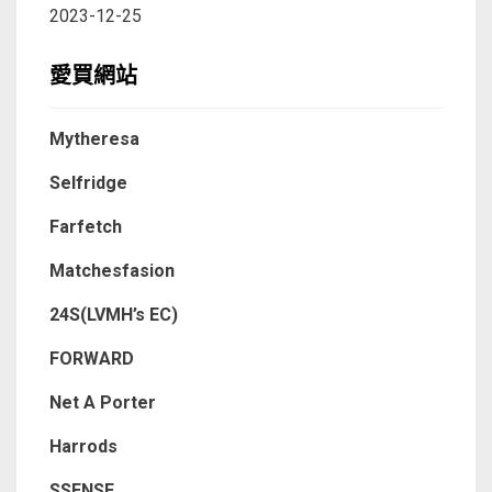
2023-12-25
愛買網站
Mytheresa
Selfridge
Farfetch
Matchesfasion
24S(LVMH’s EC)
FORWARD
Net A Porter
Harrods
SSENSE