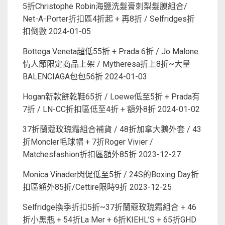
5折Christophe Robin海鹽洗髮膏刺梨髮膜組合/
Net-A-Porter折扣區4折起 + 再8折 / Selfridges折
扣倒數
2024-01-05
Bottega Veneta超低55折 + Prada 6折 / Jo Malone
情人節限定商品上架 / Mytheresa折上8折~大量
BALENCIAGA包包56折
2024-01-03
Hogan新款餅乾鞋65折 / Loewe低至5折 + Prada有
7折 / LN-CC折扣區低至4折 + 額外8折
2024-01-02
37折蘭蔻玫瑰霜組合補貨 / 48折加拿大鵝外套 / 43
折Moncler毛球帽 + 7折Roger Vivier /
Matchesfashion折扣區額外85折
2023-12-27
Monica Vinader閃促低至5折 / 24S的Boxing Day折
扣區額外85折/Cettire限時9折
2023-12-25
Selfridge換季折扣5折~37折蘭蔻玫瑰霜組合 + 46
折小黑瓶 + 54折La Mer + 6折KIEHL’S + 65折GHD