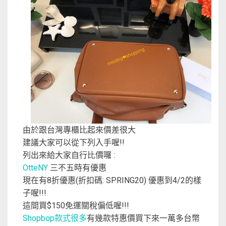
由於跟台灣專櫃比起來價差很大
建議大家可以從下列入手喔!!
列出來給大家自行比價囉 :
OtteNY
三不五時有優惠
現在有8折優惠(折扣碼: SPRING20) 優惠到4/2的樣
子喔!!!
這間買$150免運關稅偏低喔!!!
Shopbop款式很多
有幾款特惠價買下來一萬多台幣