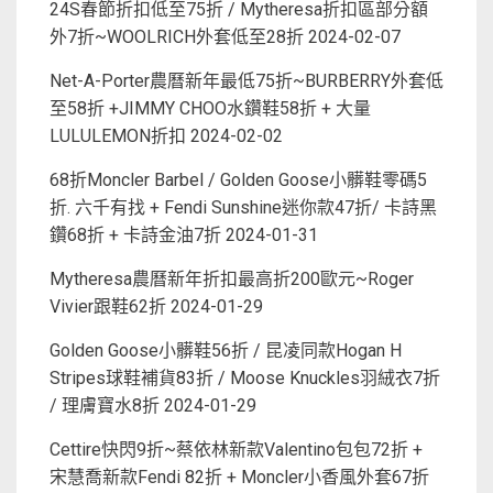
24S春節折扣低至75折 / Mytheresa折扣區部分額
外7折~WOOLRICH外套低至28折
2024-02-07
Net-A-Porter農曆新年最低75折~BURBERRY外套低
至58折 +JIMMY CHOO水鑽鞋58折 + 大量
LULULEMON折扣
2024-02-02
68折Moncler Barbel / Golden Goose小髒鞋零碼5
折. 六千有找 + Fendi Sunshine迷你款47折/ 卡詩黑
鑽68折 + 卡詩金油7折
2024-01-31
Mytheresa農曆新年折扣最高折200歐元~Roger
Vivier跟鞋62折
2024-01-29
Golden Goose小髒鞋56折 / 昆凌同款Hogan H
Stripes球鞋補貨83折 / Moose Knuckles羽絨衣7折
/ 理膚寶水8折
2024-01-29
Cettire快閃9折~蔡依林新款Valentino包包72折 +
宋慧喬新款Fendi 82折 + Moncler小香風外套67折