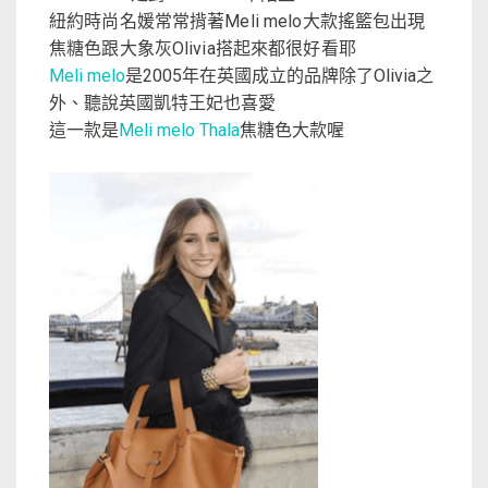
紐約時尚名媛常常揹著
大款搖籃包出現
Meli melo
焦糖色跟大象灰
搭起來都很好看耶
Olivia
是
年在英國成立的品牌除了
之
Meli melo
2005
Olivia
外、聽說英國凱特王妃也喜愛
這一款是
Meli melo Thala
焦糖色大款喔