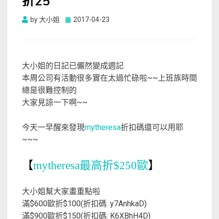
折25
Posted
by
大小姐
2017-04-23
on
大小姐的日記已儼然變成週記
本周公司有活動很多實在太過忙碌啦~~上班族時間
總是很難控制的
大家見諒一下啊~~
今天一早醒來發現
mytheresa
折扣碼還可以用耶
~~~
【
mytheresa最高折$250歐
】
大小姐幫大家畫重點啦
滿$600歐折$100(折扣碼: y7AnhkaD)
滿$900歐折$150(折扣碼: K6XBhH4D)