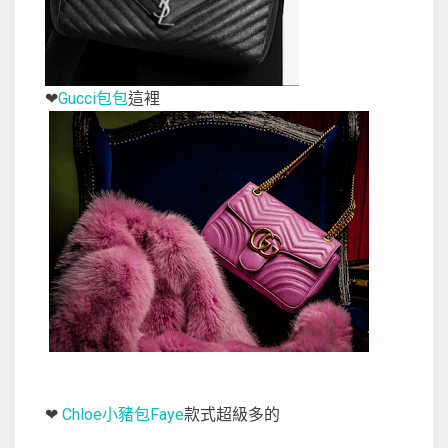
Gucci包包
這裡
❤
Chloe小豬包Faye
款式超級多的
❤