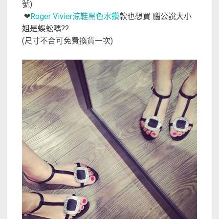
號)
Roger Vivier涼鞋黑色水鑽
款也想買 腦公說大小
❤
姐是蜈蚣嗎??
(尺寸不合可免費換貨一次)