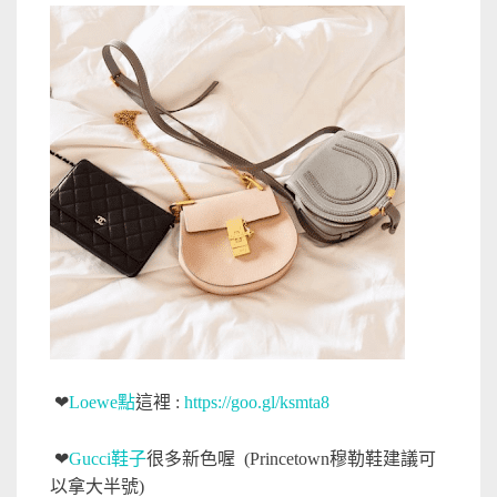
❤
Loewe點
這裡 :
https://goo.gl/ksmta8
❤
Gucci鞋子
很多新色喔 (Princetown穆勒鞋建議可
以拿大半號)