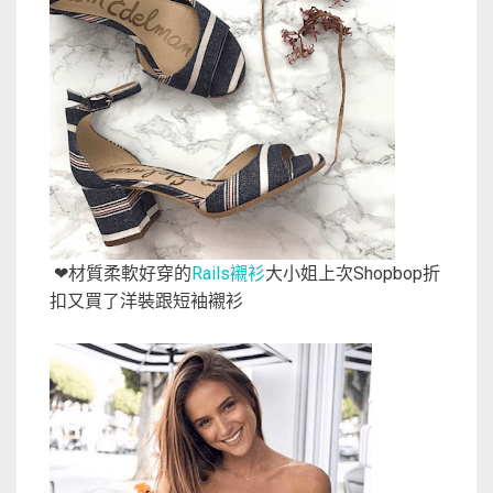
好穿的
Rails襯衫
大小姐上次Shopbop折
❤材質柔軟
扣又買了洋裝跟短袖襯衫