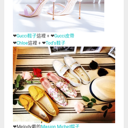
Gucci鞋子
這裡 +
Gucci皮帶
❤
❤
Chloe
這裡 +
Tod’s鞋子
❤
❤
Melody戴的
Masion Michel帽子
❤