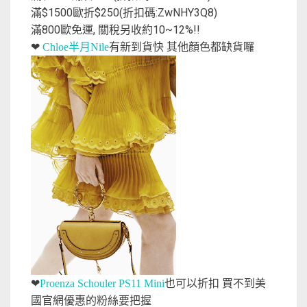
滿$1500歐折$250(折扣碼:ZwNHY3Q8)
滿800歐免運, 關稅另收約10~12%!!
❤
Chloe半月Nile
有新到貨快 其他顏色都缺貨囉
❤
Proenza Schouler PS11 Mini
也可以折扣 買不到美
國官網優惠的粉絲要把握