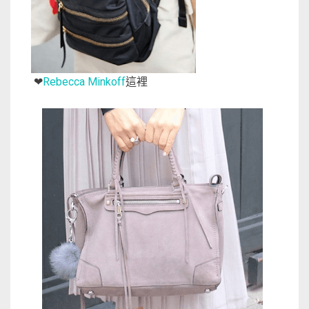
Rebecca Minkoff
這裡
❤