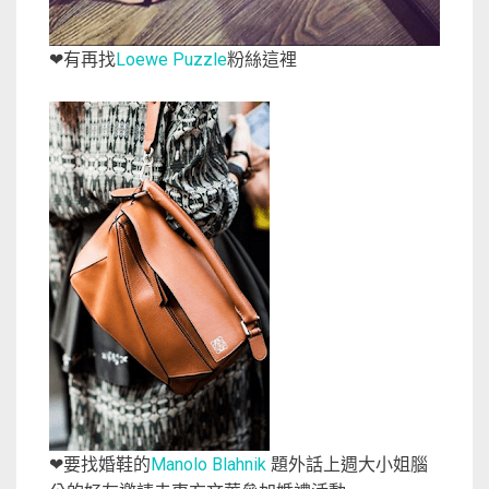
有再找
Loewe Puzzle
粉絲這裡
❤
要找婚鞋的
Manolo Blahnik
題外話上週大小姐腦
❤