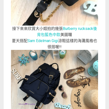
接下來來欣賞大小姐拍的幾張
Burberry rucksack後
背包藍色中款
美圖囉
夏天搭配
Sam Edelman Gigi
涼鞋這樣的海灘風格也
很搭喔!!