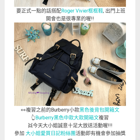
要正式一點的話搭配
Roger Vivier框框鞋
, 出門上班
開會也是很專業的喔!!
👀複習之前的Burberry小款
黑色後背包開箱文
👆
Burberry黑色中款大款開箱文
複習
👯今天大小姐誠意十足大放送活動喔!!!
參加
大小姐愛買日記粉絲團
活動即有機會參加抽獎