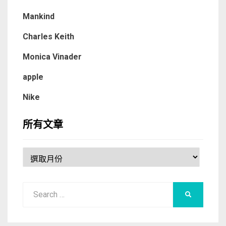
Mankind
Charles Keith
Monica Vinader
apple
Nike
所有文章
所
有
文
Search
章
SEARCH
for: