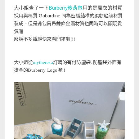
大小姐查了一下
Burberry後背包
用的是風衣的材質
採用與棉質
Gabardine
同為密織結構的柔韌尼龍材質
製成。但是背包肩帶鍊條金屬材質也同時可以顯現貴
氣喔
廢話不多說趕快來看開箱啦!!!
大小姐從
mytheresa
訂購的有付防塵袋, 防塵袋外面有
燙金的Burberry Logo喔!!