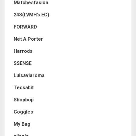
Matchesfasion
24S(LVMH’s EC)
FORWARD
Net A Porter
Harrods
SSENSE
Luisaviaroma
Tessabit
Shopbop
Coggles
My Bag