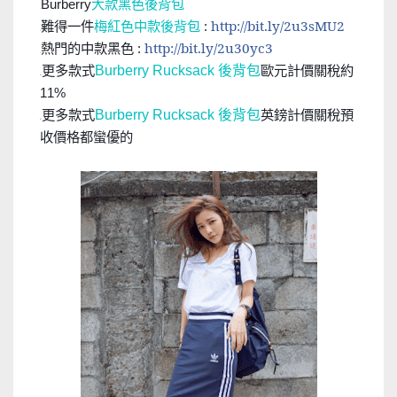
大款黑色後背包
Burberry
👛
難得一件
梅紅色中款後背包
http://bit.ly/2u3sMU2
:
👛
熱門的中款黑色
http://bit.ly/2u30yc3
:
👛
更多款式
Burberry Rucksack 後背包
歐元計價關稅約
👉
11%
更多款式
Burberry Rucksack 後背包
英鎊計價關稅預
👉
收
價格都蠻優的