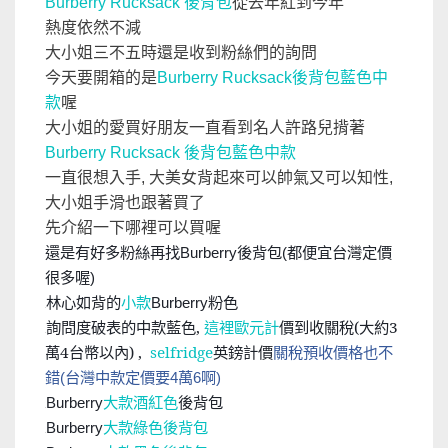
Burberry Rucksack 後背包
從去年紅到今年
熱度依然不減
大小姐三不五時還是收到粉絲們的詢問
今天要開箱的是
Burberry Rucksack後背包藍色中
款
喔
大小姐的愛買好朋友一直看到名人許路兒揹著
Burberry
Rucksack
後背包藍色中款
一直很想入手, 大美女背起來可以帥氣又可以知性,
大小姐手滑也跟著買了
先介紹一下哪裡可以買喔
還是有好多粉絲再找
後背包
都便宜台灣定價
Burberry
(
很多喔
)
林心如背的
小款
粉色
Burberry
👛
詢問度破表的中款藍色,
這裡歐元計
價到收關稅(大約3
👛
萬4台幣以內) ,
selfridge
英鎊計價
關稅預收價格也不
錯(台灣中款定價要4萬6啊)
Burberry
大款酒紅色
後背包
👛
大款綠色後背包
Burberry
👛