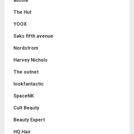
allsole
The Hut
YOOX
Saks fifth avenue
Nordstrom
Harvey Nichols
The outnet
lookfantastic
SpaceNK
Cult Beauty
Beauty Expert
HQ Hair