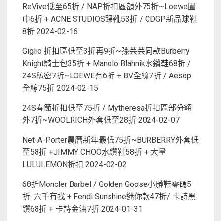
ReVive低至65折 / NAP折扣區額外75折~Loewe圍
巾6折 + ACNE STUDIOS踝靴53折 / CDGP新品球鞋
8折
2024-02-16
Giglio 折扣區低至3折再9折~孫芸芸同款Burberry
Knight騎士包35折 + Manolo Blahnik水鑽鞋68折 /
24S私密7折~LOEWE有6折 + BV全線7折 / Aesop
全線75折
2024-02-15
24S春節折扣低至75折 / Mytheresa折扣區部分額
外7折~WOOLRICH外套低至28折
2024-02-07
Net-A-Porter農曆新年最低75折~BURBERRY外套低
至58折 +JIMMY CHOO水鑽鞋58折 + 大量
LULULEMON折扣
2024-02-02
68折Moncler Barbel / Golden Goose小髒鞋零碼5
折. 六千有找 + Fendi Sunshine迷你款47折/ 卡詩黑
鑽68折 + 卡詩金油7折
2024-01-31