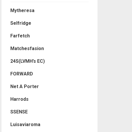
Mytheresa
Selfridge
Farfetch
Matchesfasion
24S(LVMH’s EC)
FORWARD
Net A Porter
Harrods
SSENSE
Luisaviaroma