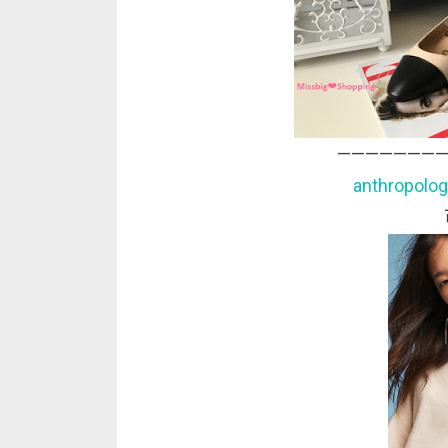
————————
anthropo