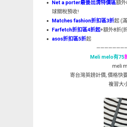
Net a porter最後出清特價區
額外8
球關稅預收!
Matches fashion折扣區3折
起 (
Farfetch折扣區4折起
+額外8折(折
asos折扣區5折
起
———————
Meli melo有75
meli m
寄台灣英鎊計價, 價格快要
複習大