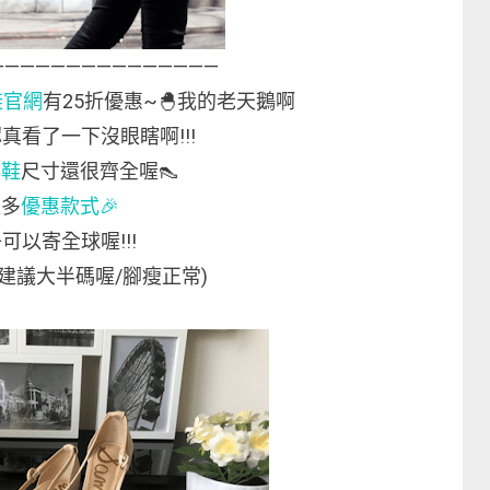
———————————————
香鞋官網
有25折優惠~🐣我的老天鵝啊
真看了一下沒眼瞎啊!!!
香鞋
尺寸還很齊全喔👠
更多
優惠款式🎉
可以寄全球喔!!!
建議大半碼喔/腳瘦正常)