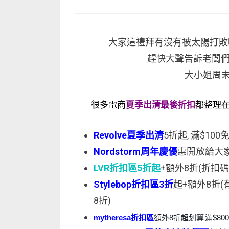
on
大家這禮拜有沒有被太陽打敗啊
趕快大聲告訴老闆們
大小姐周末
很多電商
夏季出清最後折扣
都整理在
Revolve夏季出清
5折起, 滿$100
Nordstorm周年慶優
惠開放給大家囉
LVR折扣區5折起
+額外8折(折扣碼 :
Stylebop折扣區3折
起+額外8折(有註
8折)
mytheresa折扣區
額外8折超划算
滿$80