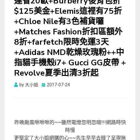
運省20歐+Burberry後背包折
$125美金+Elemis這裡有75折
+Chloe Nile有3色補貨囉
+Matches Fashion折扣區額外
8折+farfetch限時免運3天
+Adidas NMD乾燥玫瑰粉++中
指貓手機殼i7+ Gucci GG皮帶 +
Revolve夏季出清3折起
Posted
by
大小姐
2017-07-24
on
昨晚颱風咻咻咻的~~雖然電燈忽明忽暗!!!網路時快
時慢
更堅定了大小姐網購的心~~先生早早去睡了呈現無