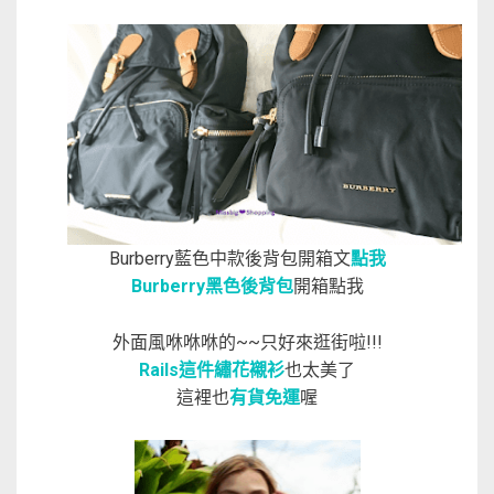
Burberry藍色中款後背包開箱文
點我
Burberry黑色後背包
開箱點我
外面風咻咻咻的~~只好來逛街啦!!!
Rails這件繡花襯衫
也太美了
這裡也
有貨免運
喔