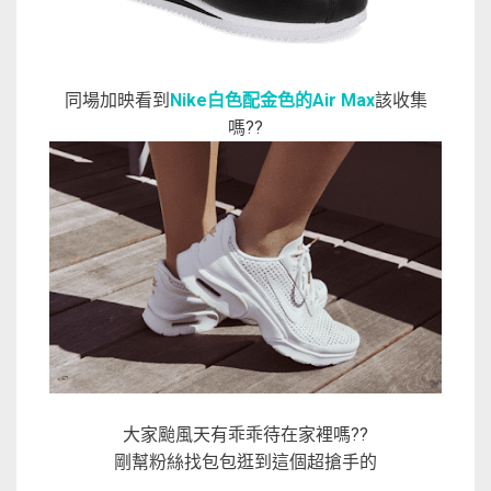
同場加映看到
Nike白色配金色的Air Max
該收集
嗎??
大家颱風天有乖乖待在家裡嗎??
剛幫粉絲找包包逛到這個超搶手的