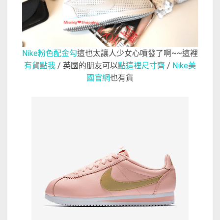
Nike粉色配金勾
這也太讓人少女心噴發了啊~~這裡
有貨點我
/
英國的朋友可以
點這裡尺寸齊
/
Nike美
國官網
也有貨