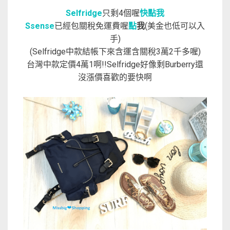
Selfridge
只剩4個喔
快點我
Ssense
已經包關稅免運費喔
點
我
(美金也低可以入
手)
(Selfridge中款結帳下來含運含關稅3萬2千多喔)
台灣中款定價4萬1啊!!Selfridge好像剩Burberry還
沒漲價喜歡的要快啊