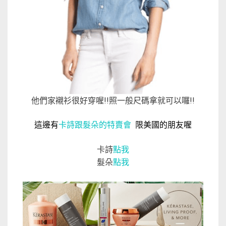
他們家襯衫很好穿喔!!照一般尺碼拿就可以囉!!
這邊有
卡詩跟髮朵的特賣會
限美國的朋友喔
卡詩
點我
髮朵
點我