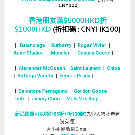
:
CNY100
)
香港朋友滿$5000HKD折
$1000HKD
(折扣碼 :
CNYHK100
)
|
Balenciaga
|
Burberry
|
Roger Vivier
|
Acne Studios
|
Moncler
|
Canada Goose
|
|
Alexander McQueen
|
Saint Laurent
|
Chloe
|
Bottega Veneta
|
Fend
i |
Prada
|
|
Salvatore Ferragamo
|
Gordon Goose
|
Tod’s
|
Jimmy Choo
|
Mr & Mrs Italy
新品區還可以額外85折+折100歐
(先登入帳號看有
沒有喔)
大小姐剛收到E-mail