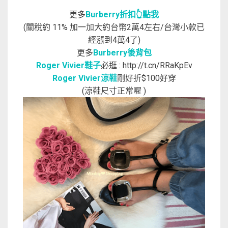
更多
Burberry折扣👆點我
(關稅約 11% 加一加大約台幣2萬4左右/台灣小款已
經漲到4萬4了)
更多
Burberry後背包
Roger Vivier鞋子
必逛 : http://t.cn/RRaKpEv
Roger Vivier涼鞋
剛好折$100好穿
(涼鞋尺寸正常喔 )