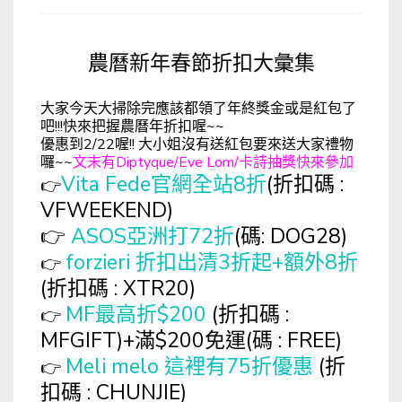
農曆新年春節折扣大彙集
大家今天大掃除完應該都領了年終獎金或是紅包了
吧!!!快來把握農曆年折扣喔~~
優惠到2/22喔!! 大小姐沒有送紅包要來送大家禮物
囉~~
文末有Diptyque/Eve Lom/卡詩抽獎快來參加
Vita Fede官網全站8折
(折扣碼 :
👉
VFWEEKEND)
👉
ASOS亞洲打72折
(碼: DOG28)
forzieri 折扣出清3折起+額外8折
👉
(折扣碼 : XTR20)
MF最高折$200
(折扣碼 :
👉
MFGIFT)+滿$200免運(碼 : FREE)
Meli melo 這裡有75折優惠
(折
👉
扣碼 : CHUNJIE)