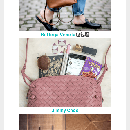
Bottega Veneta
包包區
Jimmy Choo