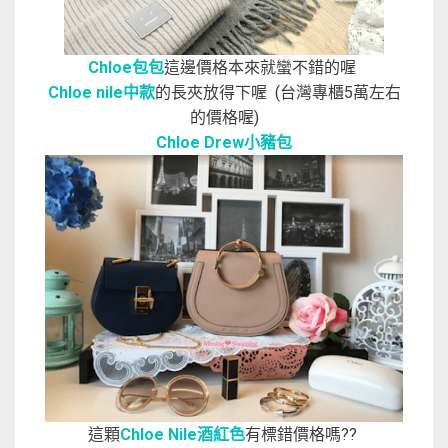
Chloe包包
這邊價格本來就蠻不錯的喔
Chloe nile中款
的長夾放得下喔 (台灣專櫃5萬左右
的價格喔)
Chloe Drew小豬包
這顆
Chloe Nile酒紅色
有標錯價格嗎??