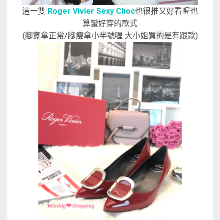
這一雙
Roger Vivier Sexy Choc
也很推又好看喔也
算蠻好穿的款式
(腳寬拿正常/腳瘦拿小半號喔 大小姐買的是有跟款)