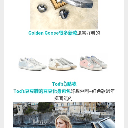
Golden Goose很多新款
還蠻好看的
Tod’s👆點我
Tod’s豆豆鞋的豆豆化身包包
好想包啊~紅色款過年
挺喜氣的