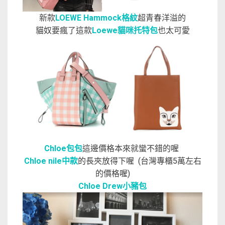
新款
LOEWE Hammock格紋
超青春洋溢的
貓奴要瘋了這款
Loewe貓咪托特包
也太可愛
Chloe包包
這邊價格本來就蠻不錯的喔
Chloe nile中款
的長夾放得下喔 (台灣專櫃5萬左右
的價格喔)
Chloe Drew小豬包