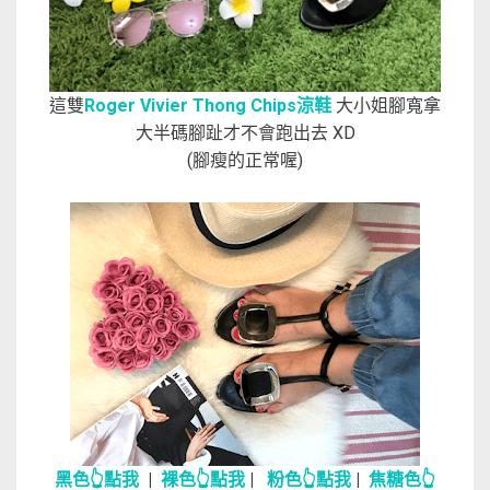
這雙
Roger Vivier Thong Chips涼鞋
大小姐腳寬拿
大半碼腳趾才不會跑出去 XD
(腳瘦的正常喔)
黑色👆點我
|
裸色👆點我
|
粉色👆點我
|
焦糖色👆