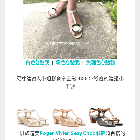
白色👆點我
|
粉色👆點我
|
焦糖色👆點我
尺寸建議大小姐腳寬拿正常EU38.5/腳瘦的建議小
半號
上班族這雙
Roger Vivier Sexy Choc跟鞋
超百搭的