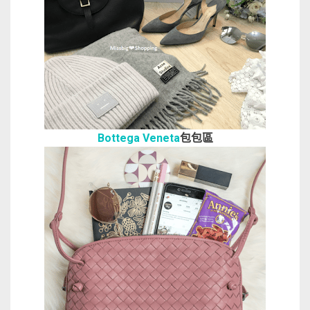
Bottega Veneta
包包區