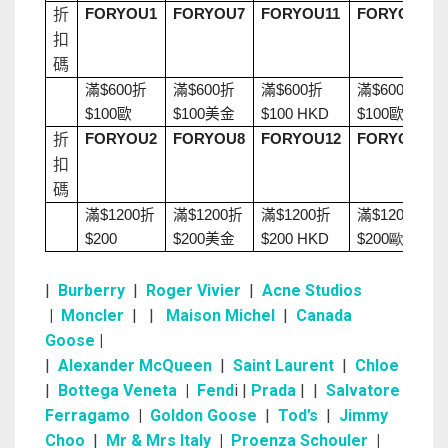
折
FORYOU1
FORYOU7
FORYOU11
FORYOU1
扣
碼
滿
折
滿
折
滿
折
滿
折
$600
$600
$600
$600
美金
歐
歐
$100
$100
$100 HKD
$100
折
FORYOU2
FORYOU8
FORYOU12
FORYOU2
扣
碼
折
滿
折
滿
折
滿
折
滿
$1200
$1200
$1200
$1200
美金
$200
$200
$200 HKD
$200歐
|
Burberry
|
Roger Vivier
|
Acne Studios
|
Moncler
| |
Maison Michel
|
Canada
Goose
|
|
Alexander McQueen
|
Saint Laurent
|
Chloe
|
Bottega Veneta
|
Fend
i |
Prada
|
|
Salvatore
Ferragamo
|
Goldon Goose
|
Tod’s
|
Jimmy
Choo
|
Mr & Mrs Italy
|
Proenza Schouler
|