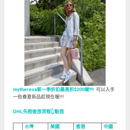
mytheresa新一季折扣最高折$200喔!!!!
可以入手
一些春夏新品趁現在喔!!!
先稅後放流程👆點我
DHL
台灣
美國
香港
中國