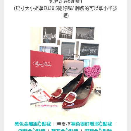
也算好穿der囉!!
(尺寸大小姐拿EU38.5剛好喔/ 腳瘦的可以拿小半號
喔)
黑色金屬跟👆點我
|
春夏搭
裸色很好看耶👆點我
|