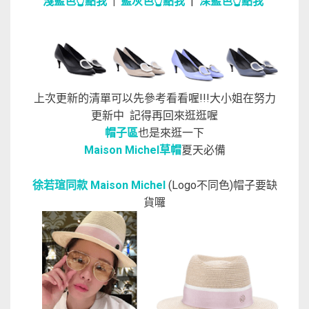
淺藍色👆點我
|
藍灰色👆點我
|
深藍色👆點我
上次更新的清單可以先參考看看喔!!!大小姐在努力
更新中 記得再回來逛逛喔
帽子區
也是來逛一下
Maison Michel草帽
夏天必備
徐若瑄同款 Maison Michel
(Logo不同色)帽子要缺
貨囉