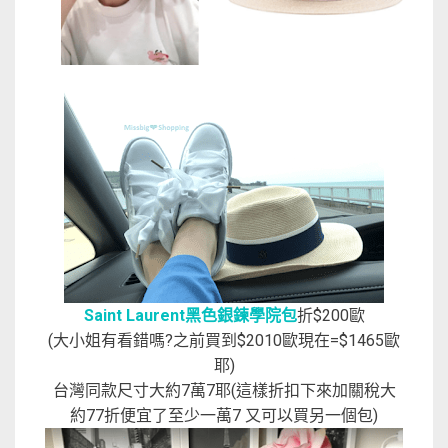
Saint Laurent黑色銀鍊學院包
折$200歐
(大小姐有看錯嗎?之前買到$2010歐現在=$1465歐
耶)
台灣同款尺寸大約7萬7耶(這樣折扣下來加關稅大
約77折便宜了至少一萬7 又可以買另一個包)