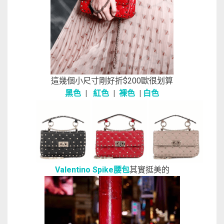
這幾個小尺寸剛好折$200歐很划算
黑色
|
紅色
|
裸色
|
白色
Valentino Spike腰包
其實挺美的