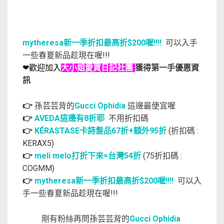
mytheresa新一季折扣最高折$200喔!!!!
可以入手
一些春夏新品趁現在喔!!!
❤歡迎加入
大小姐愛買日記社團
獲得第一手優惠資
訊
👉
孫芸芸背的
Gucci Ophidia
這邊最便宜喔
👉
AVEDA這邊有8折耶
不用折扣碼
👉
KÉRASTASE卡詩髮品67折+額外95折
(折扣碼 :
KERAX5)
👉
meli melo打折下來=台灣54折
(75折扣碼 :
COGMM)
👉
mytheresa新一季折扣最高折$200喔!!!!
可以入
手一些春夏新品趁現在喔!!!
剛有粉絲再問孫芸芸背的
Gucci Ophidia