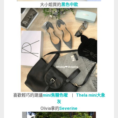
大小姐買的
黑色中款
喜歡輕巧的建議
mini焦糖色喔
|
Thela mini大象
灰
Olivia拿的
Severine