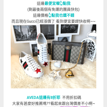
這邊
最便宜喔👆點我
(剩最後兩個有免運的團員快包)
這邊價格
👆點我也還不錯
而且現在Gucci已經漲價了 看到便宜要趕快收啊~~
AVEDA這邊有8折耶
不用折扣碼
大家有甚麼好推薦嗎??看起來跟台灣價差不小啊~