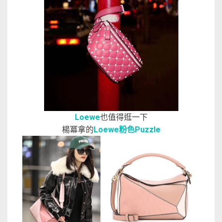
Loewe
也值得逛一下
楊冪拿的
Loewe粉色Puzzle