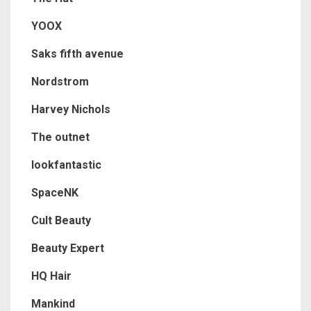
YOOX
Saks fifth avenue
Nordstrom
Harvey Nichols
The outnet
lookfantastic
SpaceNK
Cult Beauty
Beauty Expert
HQ Hair
Mankind