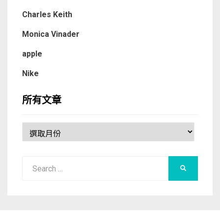
Charles Keith
Monica Vinader
apple
Nike
所有文章
所
有
文
Search
章
SEARCH
for: