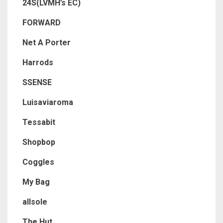
24S(LVMH’s EC)
FORWARD
Net A Porter
Harrods
SSENSE
Luisaviaroma
Tessabit
Shopbop
Coggles
My Bag
allsole
The Hut