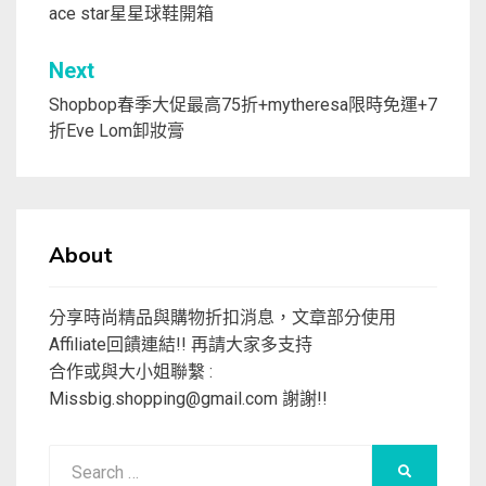
ace star星星球鞋開箱
導
覽
Next
Shopbop春季大促最高75折+mytheresa限時免運+7
折Eve Lom卸妝膏
About
分享時尚精品與購物折扣消息，文章部分使用
Affiliate回饋連結!! 再請大家多支持
合作或與大小姐聯繫 :
Missbig.shopping@gmail.com
謝謝!!
Search
SEARCH
for: