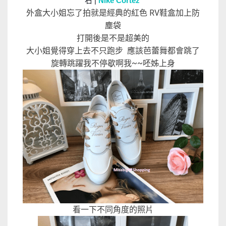
右 |
Nike Cortez
外盒大小姐忘了拍就是經典的紅色 RV鞋盒加上防
塵袋
打開後是不是超美的
大小姐覺得穿上去不只跑步 應該芭蕾舞都會跳了
旋轉跳躍我不停歇啊我~~呸姊上身
看一下不同角度的照片