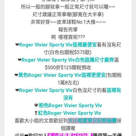
所以一般的腳就拿一般正常尺寸就可以囉~~
尺寸建議正常拿喔(腳寬在大半拿)
非常好穿~~皮革球鞋No.1大推~~~
報告完畢
啊 哪裡買呢???
❤
Roger Vivier Sporty Viv
這裡最便宜
看有沒有尺
寸(白色包關稅$573歐)
❤
Roger Vivier Sporty Viv白色
這邊尺寸最齊
滿
$500折$125關稅預收
❤
黑色
Roger Vivier Sporty Viv
這裡更便宜
(包關稅
1萬8左右)
❤
Roger Vivier Sporty Viv
白色沒尺寸的看
這裡有
沒有
💗
粉色Roger Vivier Sporty Viv
❣
紅色Roger Vivier Sporty Viv
喜歡大小姐的文章歡迎到
大小姐愛買日記粉絲團
按
個讚喔
或是
❤歡迎加入
大小姐愛買日記社團
獲得第一手優