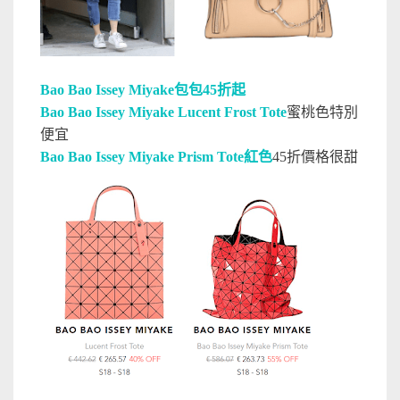
Bao Bao Issey Miyake包包45折起
Bao Bao Issey Miyake Lucent Frost Tote
蜜桃色特別
便宜
Bao Bao Issey Miyake Prism Tote紅色
45折價格很甜