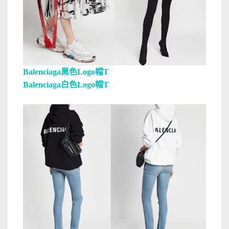
Balenciaga
黑色Logo帽T
Balenciaga
白色Logo帽T