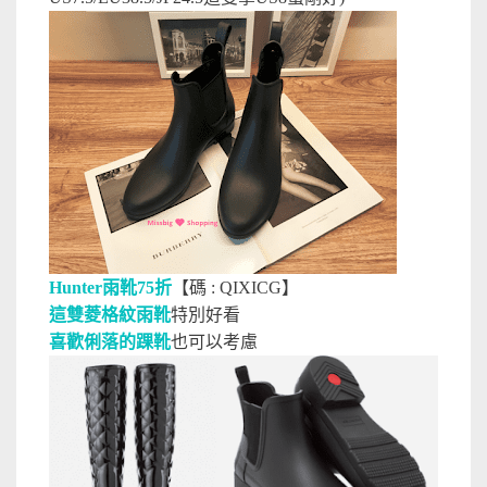
Hunter雨靴75折
【碼 : QIXICG】
這雙菱格紋雨靴
特別好看
喜歡俐落的踝靴
也可以考慮