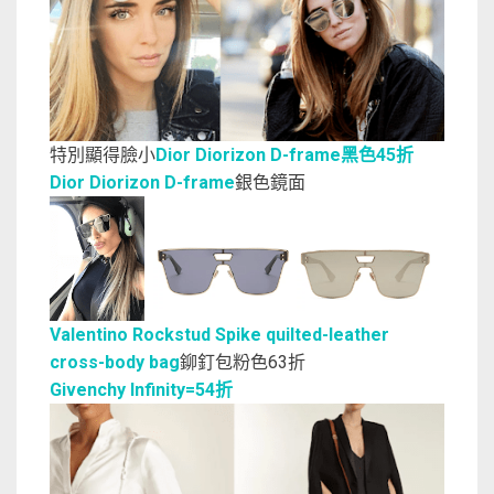
特別顯得臉小
Dior Diorizon D-frame黑色45折
Dior Diorizon D-frame
銀色鏡面
Valentino Rockstud Spike quilted-leather
cross-body bag
鉚釘包粉色63折
Givenchy Infinity=54折