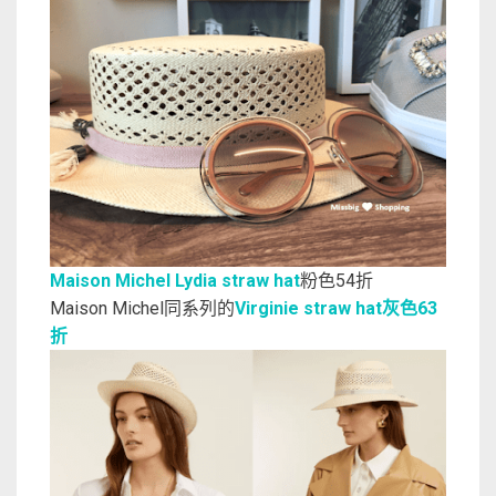
Maison Michel Lydia straw hat
粉色54折
Maison Michel同系列的
Virginie straw hat灰色63
折