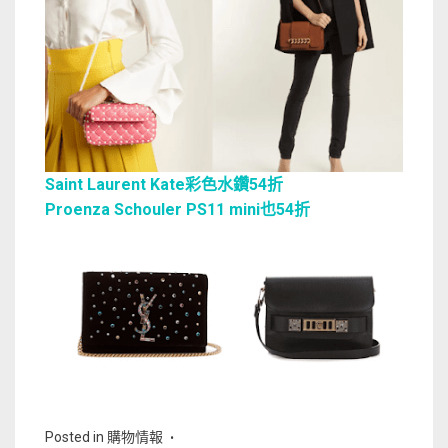
Saint Laurent Kate彩色水鑽54折
Proenza Schouler PS11 mini也54折
Posted in
購物情報