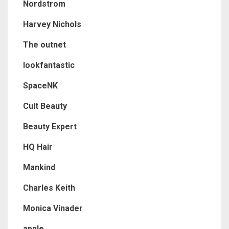
Nordstrom
Harvey Nichols
The outnet
lookfantastic
SpaceNK
Cult Beauty
Beauty Expert
HQ Hair
Mankind
Charles Keith
Monica Vinader
apple