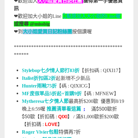
❤歡迎加入
大小姐愛買日記社團
獲得第一手優惠資
訊
❤歡迎加大小姐的Line
👆點我加入大小姐的Line喔
或搜尋 @missbig
❤到
大小姐愛買日記粉絲團
按個讚喔
********************************************
******
Stylebop七夕情人節打83折
【折扣碼 : QIXI17】
Italist折扣區2折
起新增不少新品
Hunter雨靴75折
【碼 : QIXICG】
MF度假單品5折起+首購9折
【碼 : MFNEW】
Mytheresa
七夕情人節
最高折
$200
歐 優惠到8/19
$500
晚上6:59喔
推薦清單看這篇
;
滿
歐折
$50
歐
折扣碼
:
滿
$1,000
歐折
$200
歐
【
QIXI
】 /
折扣碼
:
【
LOVE
】
Roger Vivier包鞋
特價再7折