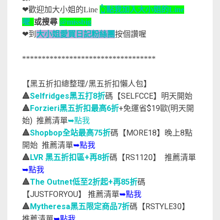
❤歡迎加大小姐的Line
👆點我加入大小姐的Line
喔
或搜尋
@missbig
❤到
大小姐愛買日記粉絲團
按個讚喔
**********************************
【黑五折扣總整理/黑五折扣懶人包】
🔺
Selfridges黑五打8折
碼【SELFCCE】明天開始
🔺
Forzieri黑五折扣最高6折
+免運省$19歐(明天開
始) 推薦清單
➥點我
🔺
Shopbop全站最高75折
碼【MORE18】晚上8點
開始 推薦清單
➥點我
🔺
LVR 黑五折扣區+再8折
碼【RS1120】 推薦清單
➥點我
🔺
The Outnet低至2折起+再85折
碼
【JUSTFORYOU】 推薦清單
➥點我
🔺
Mytheresa黑五限定商品7折
碼【RSTYLE30】
推薦清單
➥點我