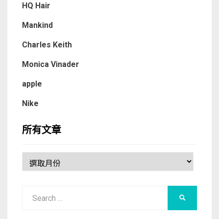
HQ Hair
Mankind
Charles Keith
Monica Vinader
apple
Nike
所有文章
所
有
文
Search
章
SEARCH
for: