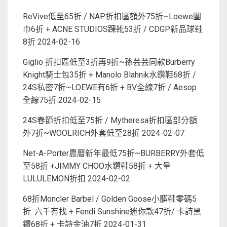
ReVive低至65折 / NAP折扣區額外75折~Loewe圍
巾6折 + ACNE STUDIOS踝靴53折 / CDGP新品球鞋
8折
2024-02-16
Giglio 折扣區低至3折再9折~孫芸芸同款Burberry
Knight騎士包35折 + Manolo Blahnik水鑽鞋68折 /
24S私密7折~LOEWE有6折 + BV全線7折 / Aesop
全線75折
2024-02-15
24S春節折扣低至75折 / Mytheresa折扣區部分額
外7折~WOOLRICH外套低至28折
2024-02-07
Net-A-Porter農曆新年最低75折~BURBERRY外套低
至58折 +JIMMY CHOO水鑽鞋58折 + 大量
LULULEMON折扣
2024-02-02
68折Moncler Barbel / Golden Goose小髒鞋零碼5
折. 六千有找 + Fendi Sunshine迷你款47折/ 卡詩黑
鑽68折 + 卡詩金油7折
2024-01-31