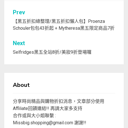
文
Prev
章
【黑五折扣總整理/黑五折扣懶人包】Proenza
Schouler包包43折起 + Mytheresa黑五限定商品7折
導
覽
Next
Selfridges黑五全站8折/美妝9折登場囉
About
分享時尚精品與購物折扣消息，文章部分使用
Affiliate回饋連結!! 再請大家多支持
合作或與大小姐聯繫 :
Missbig.shopping@gmail.com
謝謝!!