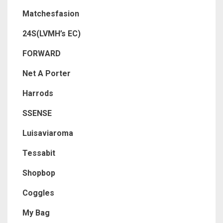
Matchesfasion
24S(LVMH’s EC)
FORWARD
Net A Porter
Harrods
SSENSE
Luisaviaroma
Tessabit
Shopbop
Coggles
My Bag