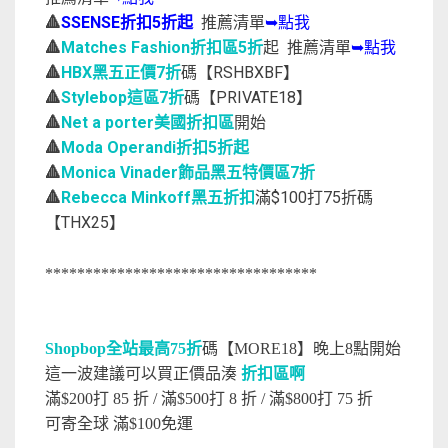
🔺
SSENSE折扣5折起
推薦清單
➥點我
🔺
Matches Fashion折扣區5折
起 推薦清單
➥點我
🔺
HBX黑五正價7折
碼【RSHBXBF】
🔺
Stylebop這區7折
碼【PRIVATE18】
🔺
Net a porter美國折扣區
開始
🔺
Moda Operandi折扣5折起
🔺
Monica Vinader飾品黑五特價區7折
🔺
Rebecca Minkoff黑五折扣
滿$100打75折碼
【THX25】
**********************************
Shopbop全站最高75折
碼【MORE18】晚上8點開始
這一波建議可以買正價品湊
折扣區啊
滿$200打 85 折 /
滿$500打 8 折 /
滿$800打 75 折
可寄全球 滿$100免運