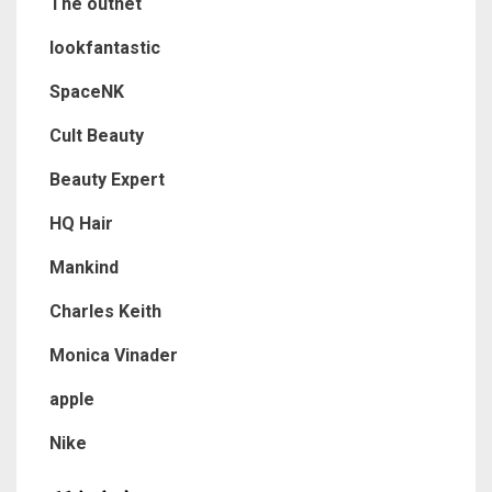
The outnet
lookfantastic
SpaceNK
Cult Beauty
Beauty Expert
HQ Hair
Mankind
Charles Keith
Monica Vinader
apple
Nike