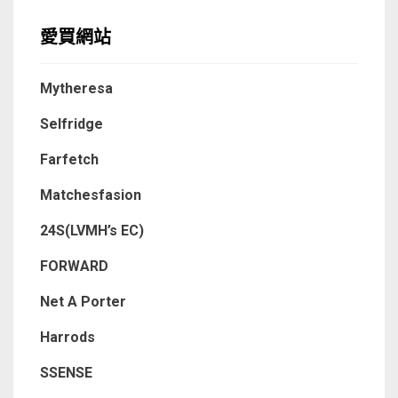
愛買網站
Mytheresa
Selfridge
Farfetch
Matchesfasion
24S(LVMH’s EC)
FORWARD
Net A Porter
Harrods
SSENSE