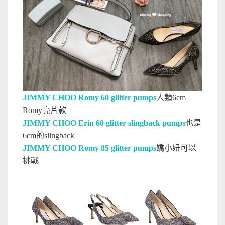
JIMMY CHOO Romy 60 glitter pumps
人類6cm
Romy亮片款
JIMMY CHOO Erin 60 glitter slingback pumps
也是
6cm的slingback
JIMMY CHOO Romy 85 glitter pumps
嬌小妞可以
挑戰