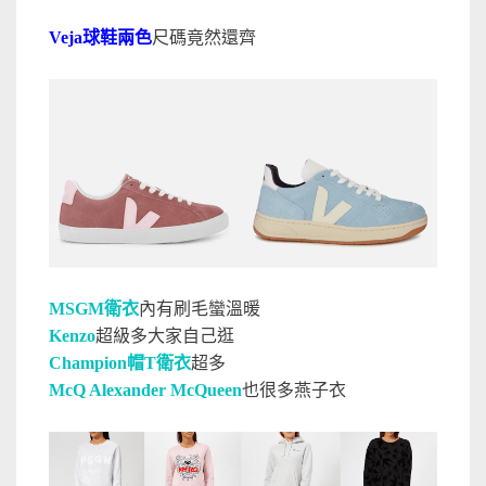
Veja球鞋兩色
尺碼竟然還齊
MSGM衛衣
內有刷毛蠻溫暖
Kenzo
超級多大家自己逛
Champion帽T衛衣
超多
McQ Alexander McQueen
也很多燕子衣