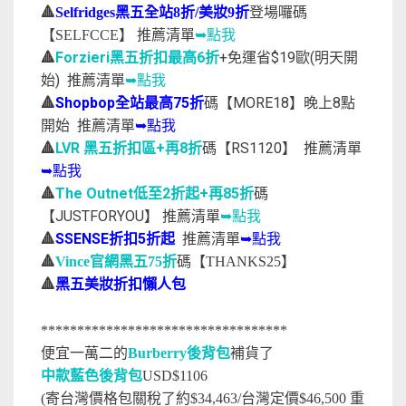
🔺
Selfridges黑五全站8折/美妝9折
登場囉碼
推薦清單
➥點我
【SELFCCE】
🔺
Forzieri黑五折扣最高6折
+免運省$19歐(明天開
始) 推薦清單
➥點我
🔺
Shopbop全站最高75折
碼【MORE18】晚上8點
開始 推薦清單
➥點我
🔺
LVR 黑五折扣區+再8折
碼【RS1120】 推薦清單
➥點我
🔺
The Outnet低至2折起+再85折
碼
【JUSTFORYOU】 推薦清單
➥點我
🔺
SSENSE折扣5折起
推薦清單
➥點我
🔺
Vince官網黑五75折
碼【THANKS25】
🔺
黑五美妝折扣懶人包
**********************************
便宜一萬二的
Burberry後背包
補貨了
中款藍色後背包
USD$1106
(寄台灣價格包關稅了約$34,463/台灣定價$46,500 重