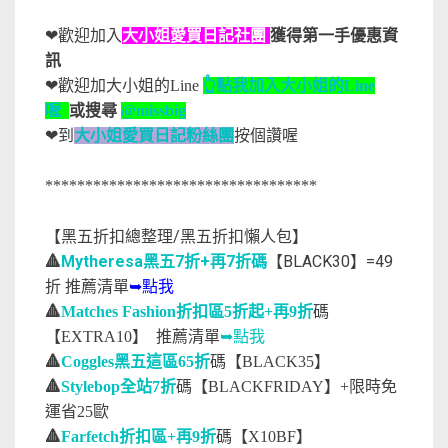
❤歡迎加入
大小姐愛買日記社團
獲得第一手優惠資
訊
❤歡迎加大小姐的Line
👆點我加入大小姐的Line
喔
或搜尋
@missbig
❤到
大小姐愛買日記粉絲團
按個讚喔
**********************************
【黑五折扣總整理/黑五折扣懶人包】
🔺
Mytheresa黑五7折+再7折碼
【BLACK30】=49
折 推薦清單
➥點我
🔺
Matches Fashion折扣區5折起+再9折
碼
推薦清單
➥點我
【EXTRA10】
🔺
Coggles黑五這區65折
碼【BLACK35】
🔺
Stylebop全站7折
碼【BLACKFRIDAY】+限時免
運省25歐
🔺
Farfetch折扣區+再9折
碼
【X10BF】