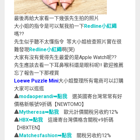
最後再給大家看一下幾張先生拍的照片
大小姐的指令是可以幫我拍一下
Redline小紅繩
嗎??
先生似乎聽不太懂指令 等大小姐檢查照片實在很
難發現
Redline小紅繩
啊(哭)
大家有沒有覺得先生最愛的是Apple Watch呢??
先生應該去看一下耳鼻喉科還是眼科呢!! 歡迎推薦
忘了報告一下那裡買
Loewe Puzzle Mini
大小姐整理所有電商可以訂購
大家可以逛逛
🔺
modaoperandi➥點我
選英國寄台灣常常有好
價格新帳號9折碼【NEWTOMO】
🔺
Mytheresa➥點我
歐元計價關稅另收約12%
🔺
HBX➥點我
這邊寄台灣價格含關稅+9折碼
【HBXTEN】
🔺
Matchesfashion➥點我
關稅另收約12%