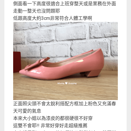
側面看一下高度很適合上班穿整天或是業務在外面
走動一整天也沒問題耶
低跟高度大約3cm非常符合人體工學啊
正面照尖頭不會太銳利搭配方框加上粉色又充滿春
天可愛的氣息
本來大小姐以為漆皮的都很硬很不好穿
這雙不會耶!! 非常好穿好走超級推薦