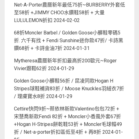
Net-A-Porter農曆新年最低75折~BURBERRY外套低
至58折 +JIMMY CHOO水鑽鞋58折 + 大量
LULULEMON折扣
2024-02-02
68折Moncler Barbel / Golden Goose小髒鞋零碼5
折. 六千有找 + Fendi Sunshine迷你款47折/ 卡詩黑
鑽68折 + 卡詩金油7折
2024-01-31
Mytheresa農曆新年折扣最高折200歐元~Roger
Vivier跟鞋62折
2024-01-29
Golden Goose小髒鞋56折 / 昆凌同款Hogan H
Stripes球鞋補貨83折 / Moose Knuckles羽絨衣7折
/ 理膚寶水8折
2024-01-29
Cettire快閃9折~蔡依林新款Valentino包包72折 +
宋慧喬新款Fendi 82折 + Moncler小香風外套67折
+Hogan H-Stripes餅乾鞋53折 + Moncler毛球帽49
折 / Net-a-porter折扣區低至4折 + 再8折
2024-01-