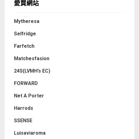
愛買網站
Mytheresa
Selfridge
Farfetch
Matchesfasion
24S(LVMH’s EC)
FORWARD
Net A Porter
Harrods
SSENSE
Luisaviaroma