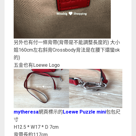
另外也有付一條背帶(背帶是不能調整長度的) 大小
姐160cm左右斜背Crossbody背法是在腰下還蠻ok
的)
五金也有Loewe Logo
mytheresa
網頁標示的
Loewe Puzzle mini
包包尺
寸
H12.5 * W17 * D 7cm
背帶長約117cm