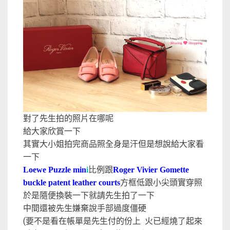
對了先生拍的照片在哪呢
給大家欣賞一下
其實大小姐拍完商品照全身是汗但是想說給大家看
一下
比例跟
Loewe Puzzle min
i
Roger Vivier Gomette
實穿照
buckle patent leather courts
方框低跟小尖頭
於是隨便換裝一下就請先生拍了一下
中間還被先生嫌棄說手部過度僵硬
(要不是看在帳單是先生付的份上 火已經燒了起來