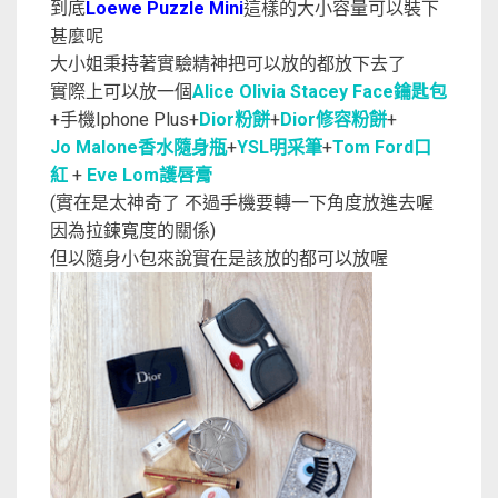
到底
Loewe Puzzle Mini
這樣的大小容量可以裝下
甚麼呢
大小姐秉持著實驗精神把可以放的都放下去了
實際上可以放一個
Alice Olivia Stacey Face鑰匙包
+手機Iphone Plus+
Dior粉餅
+
Dior修容粉餅
+
Jo Malone香水隨身瓶
+
YSL明采筆
+
Tom Ford口
紅
+
Eve Lom護唇膏
(實在是太神奇了 不過手機要轉一下角度放進去喔
因為拉鍊寬度的關係)
但以隨身小包來說實在是該放的都可以放喔