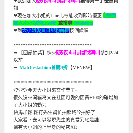
❤歡迎加入
大小姐愛買日記社團
獲得第一手優惠資
訊
❤現在加大小姐的Line比較能收到即時優惠
👆點我
加入大小姐的Line喔
或搜尋
@missbig
❤到
大小姐愛買日記粉絲團
按個讚喔
*********************************
➥ 【回饋抽獎】快來
大小姐愛買日記社團
參加2/24
以前
➥
Matchesfashion首購9折
【MFNEW】
*********************************
登登登今天大小姐來交作業了~
很久沒來開箱寫文在社團可愛的團員+100的確增加
了大小姐的動力
快馬加鞭 鞭打先生幫忙拍照終於拍好了
大家看下去可以發現先生的真愛到底是誰
還有大小姐的上半身的秘密XD