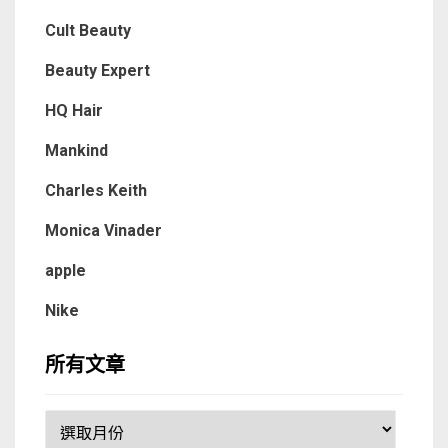
Cult Beauty
Beauty Expert
HQ Hair
Mankind
Charles Keith
Monica Vinader
apple
Nike
所有文章
所
有