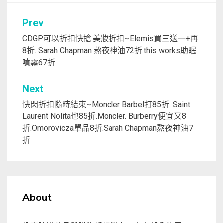
文
Prev
章
CDGP可以折扣快搶.美妝折扣~Elemis買三送一+再
8折. Sarah Chapman 熬夜神油72折.this works助眠
導
噴霧67折
覽
Next
快閃折扣隨時結束~Moncler Barbel打85折. Saint
Laurent Nolita也85折.Moncler. Burberry便宜又8
折.Omorovicza單品8折.Sarah Chapman熬夜神油7
折
About