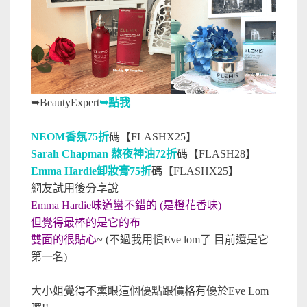
➥
BeautyExpert
➥點我
NEOM香氛75折
碼【FLASHX25】
Sarah Chapman 熬夜神油72折
碼【FLASH28】
Emma Hardie卸妝膏75折
碼【FLASHX25】
網友試用後分享說
Emma Hardie味道蠻不錯的 (是橙花香味)
但覺得最棒的是它的布
雙面的很貼心
~ (不過我用慣Eve lom了 目前還是它
第一名)
大小姐覺得不熏眼這個優點跟價格有優於Eve Lom