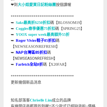
❤到
大小姐愛買日記粉絲團
按個讚喔
*********************************
➥
Saks最高折$250折扣
碼【BLOSSOM19】
➥
Coggles春季優惠75折扣
碼【SPRING25】
➥
YOOX super week最高額外55折
➥
Roger Vivier鞋子85折扣
碼
【NEWSEASONREFRESH】
NAP台灣區85折扣
碼
➥
【NEWSEASONREFRESH】
➥
Farfetch全站8折
碼【X20FAR】
*********************************
更新幾個新品消息
知名部落客
Chriselle Lim
成立的品牌
有幾間店商都買的到喔!!不少款式已經缺貨啦~價格