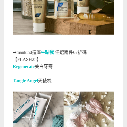
➥
mankind這區
➥點我
任選兩件67折碼
【FLASH25】
Regenerate
美白牙膏
Tangle Angel
天使梳