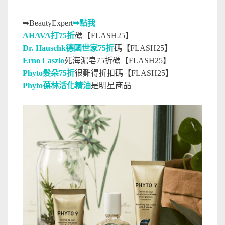
➥
BeautyExpert
➥點我
AHAVA打75折
碼【FLASH25】
Dr. Hauschk德國世家75折
碼【FLASH25】
Erno Laszlo
死海泥皂75折碼【FLASH25】
Phyto髮朵75折
很難得折扣碼【FLASH25】
Phyto葆林活化精油
是明星商品