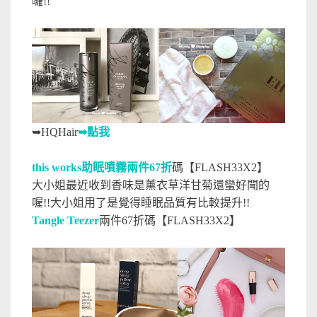
囉!!
➥
HQHair
➥點我
this works助眠噴霧兩件67折
碼【FLASH33X2】
大小姐最近收到香味是薰衣草洋甘菊還蠻好聞的
喔!!大小姐用了是覺得睡眠品質有比較提升!!
Tangle Teezer
兩件67折碼【FLASH33X2】