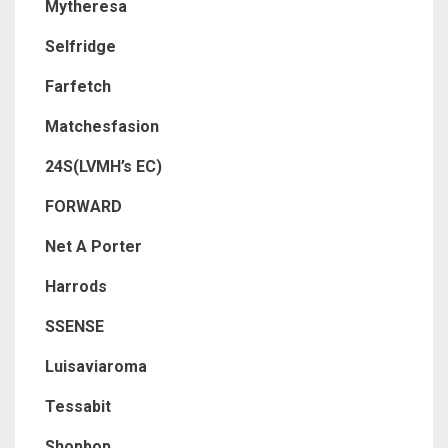
Mytheresa
Selfridge
Farfetch
Matchesfasion
24S(LVMH’s EC)
FORWARD
Net A Porter
Harrods
SSENSE
Luisaviaroma
Tessabit
Shopbop