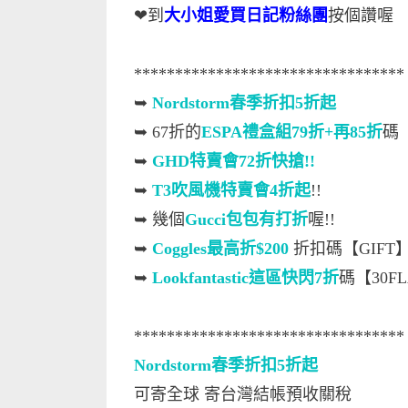
❤到
大小姐愛買日記粉絲團
按個讚喔
*********************************
➥
Nordstorm春季折扣5折起
➥ 67折的
ESPA禮盒組79折+再85折
碼【
➥
GHD特賣會72折快搶!!
➥
T3吹風機特賣會4折起
!!
➥
幾個
Gucci包包有打折
喔!!
➥
Coggles最高折$200
折扣碼【GIFT
➥
Lookfantastic這區快閃7折
碼【30F
*********************************
Nordstorm春季折扣5折起
可寄全球 寄台灣結帳預收關稅