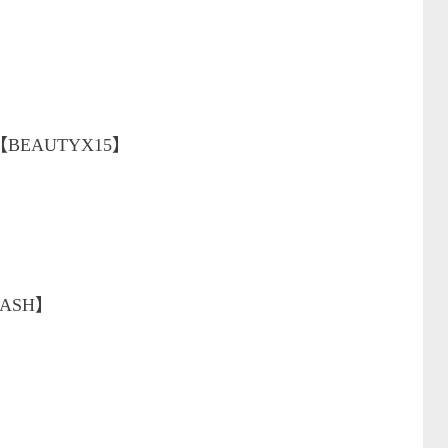
BEAUTYX15】
】
LASH】