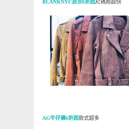
BLANKNYC皮衣6折起
尺碼跑超快
AG牛仔褲6折起
款式超多