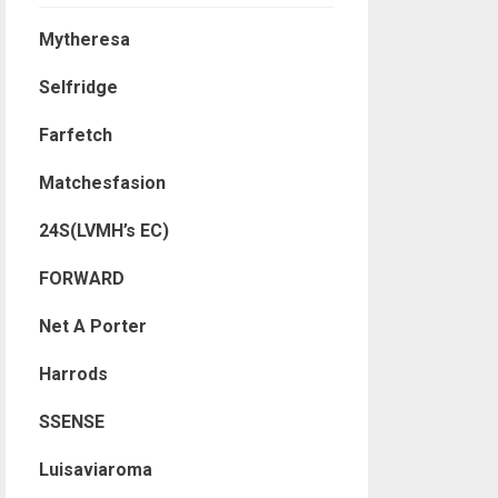
Mytheresa
Selfridge
Farfetch
Matchesfasion
24S(LVMH’s EC)
FORWARD
Net A Porter
Harrods
SSENSE
Luisaviaroma