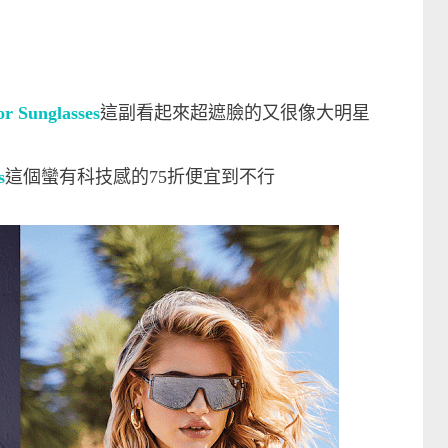
r Sunglasses
這副看起來超遮臉的又很像大明星
s
這個蠻有科技感的75折便宜到不行