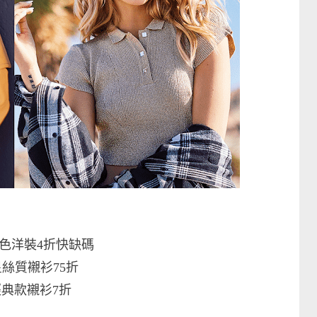
色洋裝4折快缺碼
絲質襯衫75折
經典款襯衫7折