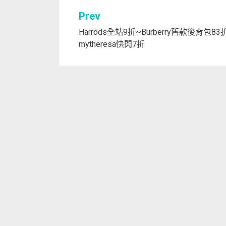
文
Prev
Harrods全站9折~Burberry舊款後背包83折
章
mytheresa快閃7折
導
覽