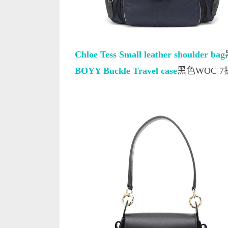
Chloe Tess Small leather shoulder bag
BOYY Buckle Travel case
黑色WOC 7