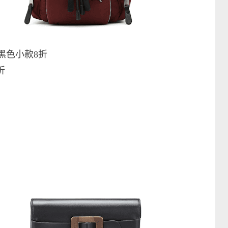
黑色小款8折
折