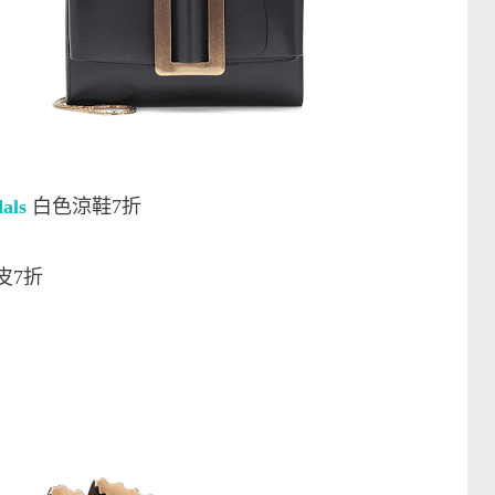
dals
白色涼鞋7折
皮7折