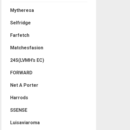
Mytheresa
Selfridge
Farfetch
Matchesfasion
24S(LVMH’s EC)
FORWARD
Net A Porter
Harrods
SSENSE
Luisaviaroma