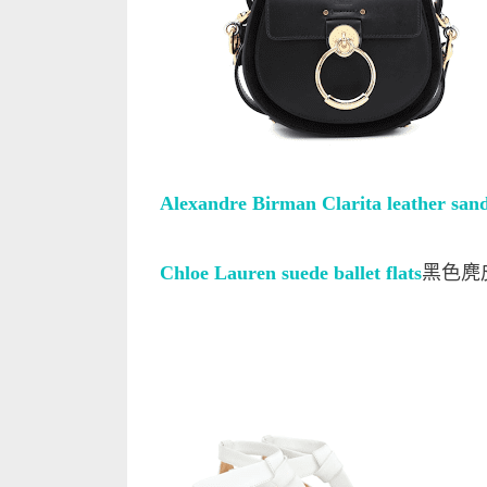
Alexandre Birman Clarita leather san
Chloe Lauren suede ballet flats
黑色麂