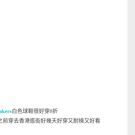
akers
白色球鞋很好穿8折
姐之前穿去香港逛街好幾天好穿又耐操又好看