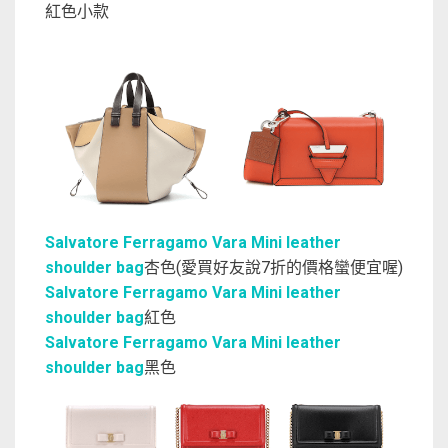
紅色小款
Salvatore Ferragamo Vara Mini leather
shoulder bag
杏色(愛買好友說7折的價格蠻便宜喔)
Salvatore Ferragamo Vara Mini leather
shoulder bag
紅色
Salvatore Ferragamo Vara Mini leather
shoulder bag
黑色