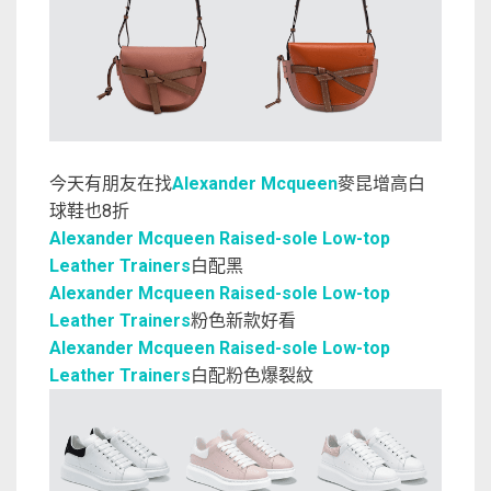
今天有朋友在找
Alexander Mcqueen
麥昆增高白
球鞋也8折
Alexander Mcqueen Raised-sole Low-top
Leather Trainers
白配黑
Alexander Mcqueen Raised-sole Low-top
Leather Trainers
粉色新款好看
Alexander Mcqueen Raised-sole Low-top
Leather Trainers
白配粉色爆裂紋