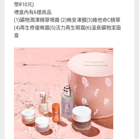
幣810元)
禮盒內有6樣商品
(1)礦物潤澤精華噴霧 (2)晚安凍膜(3)維他命C精華
(4)再生修復晚霜(5)活力再生眼霜(6)溫泉礦物潔面
膏