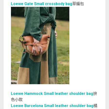
Loewe Gate Small crossbody bag
草編包
Loewe Hammock Small leather shoulder bag
拚
色小款
Loewe Barcelona Small leather shoulder bag
橘