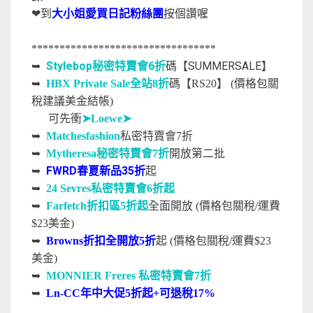
❤到
大小姐愛買日記粉絲團
按個讚喔
*********************************
Stylebop秘密特賣會6折
碼【SUMMERSALE】
➥
➥
HBX Private Sale全站8折
碼【RS20】 (價格包關
稅建議美金結帳)
可先衝
➤
Loewe➤
➥
Matchesfashion
私密特賣會7折
➥
Mytheresa秘密特賣會7折
開放第二批
FWRD春夏新品35折
起
➥
➥
24 Sevres私密特賣會6折起
➥
Farfetch折扣區5折起
全面開放
(價格包關稅/運費
$23美金)
➥
Browns折扣全開放5折
起 (價格包關稅/運費$23
美金)
➥
MONNIER Freres 私密特賣會7折
➥
Ln-CC年中大促5折起+可退稅17%