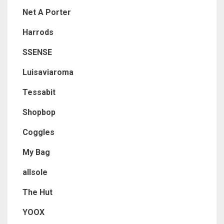
Net A Porter
Harrods
SSENSE
Luisaviaroma
Tessabit
Shopbop
Coggles
My Bag
allsole
The Hut
YOOX