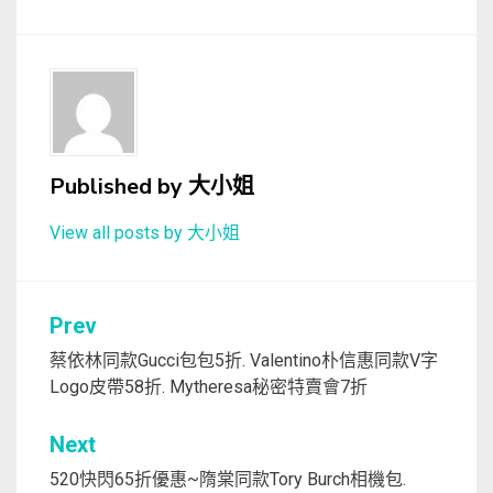
Published by
大小姐
View all posts by 大小姐
文
Prev
章
蔡依林同款Gucci包包5折. Valentino朴信惠同款V字
Logo皮帶58折. Mytheresa秘密特賣會7折
導
覽
Next
520快閃65折優惠~隋棠同款Tory Burch相機包.