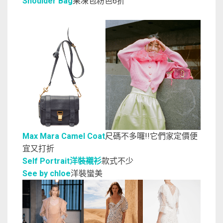
Shoulder Bag
果凍包粉色6折
Max Mara Camel Coat
尺碼不多囉!!它們家定價便
宜又打折
Self Portrait洋裝襯衫
款式不少
See by chloe
洋裝蠻美