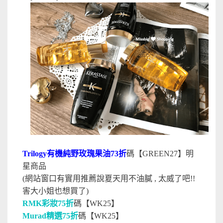
Trilogy有機純野玫瑰果油73折
碼【GREEN27】明
星商品
(網站窗口有實用推薦說夏天用不油膩 , 太威了吧!!
害大小姐也想買了)
RMK彩妝75折
碼【WK25】
Murad精選75折
碼【WK25】