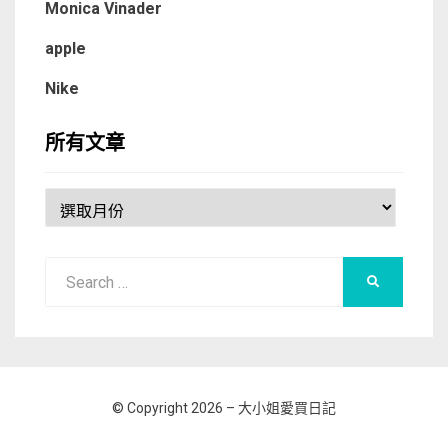
Monica Vinader
apple
Nike
所有文章
所
有
文
Search
章
SEARCH
for:
© Copyright 2026 –
大小姐愛買日記
Allium Theme by
TemplateLens
⋅
Powered by
WordPress