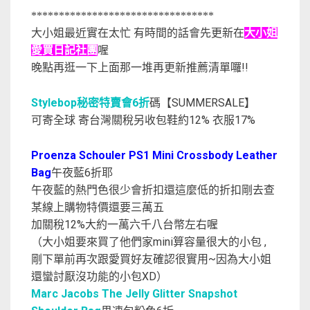
*********************************
大小姐最近實在太忙 有時間的話會先更新在
大小姐
愛買日記社團
喔
晚點再逛一下上面那一堆再更新推薦清單囉!!
Stylebop秘密特賣會6折
碼【SUMMERSALE】
可寄全球 寄台灣關稅另收包鞋約12% 衣服17%
Proenza Schouler PS1 Mini Crossbody Leather
Bag
午夜藍6折耶
午夜藍的熱門色很少會折扣還這麼低的折扣剛去查
某線上購物特價還要三萬五
加關稅12%大約一萬六千八台幣左右喔
（大小姐要來買了他們家mini算容量很大的小包 ,
剛下單前再次跟愛買好友確認很實用~因為大小姐
還蠻討厭沒功能的小包XD）
Marc Jacobs The Jelly Glitter Snapshot