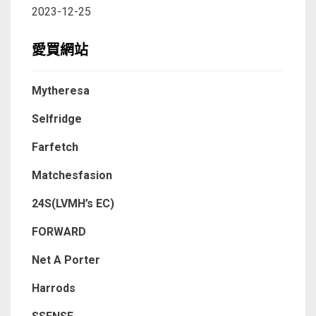
2023-12-25
愛買網站
Mytheresa
Selfridge
Farfetch
Matchesfasion
24S(LVMH’s EC)
FORWARD
Net A Porter
Harrods