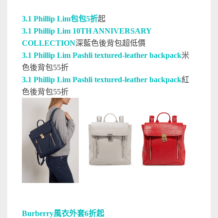
3.1 Phillip Lim包包5折
起
3.1 Phillip Lim 10TH ANNIVERSARY
COLLECTION
深藍色後背包超低價
3.1 Phillip Lim Pashli textured-leather backpack
米
色後背包55折
3.1 Phillip Lim Pashli textured-leather backpack
紅
色後背包55折
Burberry風衣外套6折起