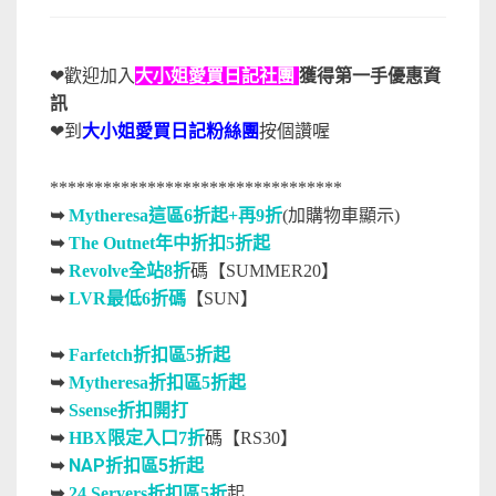
❤歡迎加入
大小姐愛買日記社團
獲得第一手優惠資
訊
❤到
大小姐愛買日記粉絲團
按個讚喔
*********************************
➥
Mytheresa這區6折起+再9折
(加購物車顯示)
➥
The Outnet年中折扣5折起
➥
Revolve全站8折
碼【SUMMER20】
➥
LVR最低6折碼
【SUN】
➥
Farfetch折扣區5折起
➥
Mytheresa折扣區5折起
➥
Ssense折扣開打
➥
HBX限定入口7折
碼【RS30】
NAP折扣區5折起
➥
➥
24 Servers折扣區5折
起