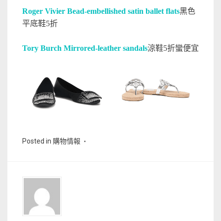
Roger Vivier Bead-embellished satin ballet flats
黑色
平底鞋5折
Tory Burch Mirrored-leather sandals
涼鞋5折蠻便宜
Posted in
購物情報