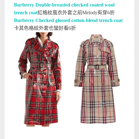
Burberry Double-breasted checked coated wool
trench coat
紅格紋風衣外套之前Melody有穿6折
Burberry Checked glossed cotton-blend trench coat
卡其色格紋外套也蠻好看6折