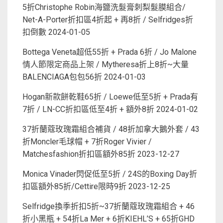
5折Christophe Robin海鹽洗髮膏刺梨髮膜組合/
Net-A-Porter折扣區4折起 + 再8折 / Selfridges折
扣倒數
2024-01-05
Bottega Veneta超低55折 + Prada 6折 / Jo Malone
情人節限定商品上架 / Mytheresa折上8折~大量
BALENCIAGA包包56折
2024-01-03
Hogan新款餅乾鞋65折 / Loewe低至5折 + Prada有
7折 / LN-CC折扣區低至4折 + 額外8折
2024-01-02
37折蘭蔻玫瑰霜組合補貨 / 48折加拿大鵝外套 / 43
折Moncler毛球帽 + 7折Roger Vivier /
Matchesfashion折扣區額外85折
2023-12-27
Monica Vinader閃促低至5折 / 24S的Boxing Day折
扣區額外85折/Cettire限時9折
2023-12-25
Selfridge換季折扣5折~37折蘭蔻玫瑰霜組合 + 46
折小黑瓶 + 54折La Mer + 6折KIEHL’S + 65折GHD