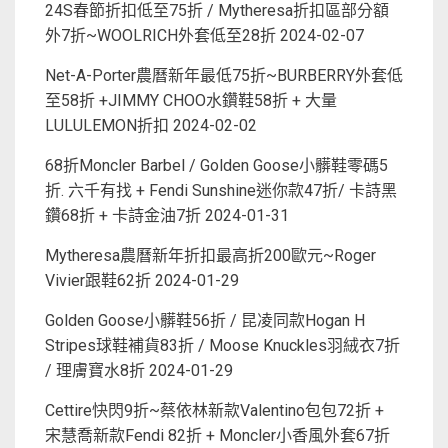
24S春節折扣低至75折 / Mytheresa折扣區部分額
外7折~WOOLRICH外套低至28折
2024-02-07
Net-A-Porter農曆新年最低75折~BURBERRY外套低
至58折 +JIMMY CHOO水鑽鞋58折 + 大量
LULULEMON折扣
2024-02-02
68折Moncler Barbel / Golden Goose小髒鞋零碼5
折. 六千有找 + Fendi Sunshine迷你款47折/ 卡詩黑
鑽68折 + 卡詩金油7折
2024-01-31
Mytheresa農曆新年折扣最高折200歐元~Roger
Vivier跟鞋62折
2024-01-29
Golden Goose小髒鞋56折 / 昆凌同款Hogan H
Stripes球鞋補貨83折 / Moose Knuckles羽絨衣7折
/ 理膚寶水8折
2024-01-29
Cettire快閃9折~蔡依林新款Valentino包包72折 +
宋慧喬新款Fendi 82折 + Moncler小香風外套67折