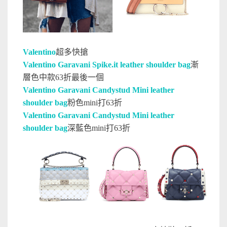
Valentino
超多快搶
Valentino Garavani Spike.it leather shoulder bag
漸
層色中款63折最後一個
Valentino Garavani Candystud Mini leather
shoulder bag
粉色mini打63折
Valentino Garavani Candystud Mini leather
shoulder bag
深藍色mini打63折