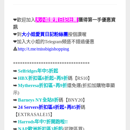
❤歡迎加入
大小姐愛買日記社團
獲得第一手優惠資
訊
❤到
大小姐愛買日記粉絲團
按個讚喔
❤加入大小姐的Telegram頻道不錯過優惠
🔺
http://t.me/missbigishopping
*********************************
➥
Selfridges年中5折起
➥
HBX折扣區6折起+再9折
碼【RS10】
➥
Mytheresa折扣區+再9折
還免運(折扣加購物車顯
示)
➥
Barneys NY全站8折
碼【BNY20】
➥
24 Servers折扣區4折起+再85折
碼
【EXTRASALE15】
➥
Harrods年中7折開跑啦!!
➥
NAP歐洲折扣區3折起
(可跨區買)