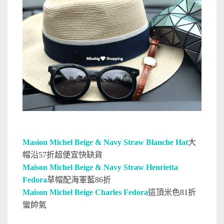
Masion Michel Beige & Navy Straw Blanche Hat
大
帽沿57折超便宜快缺貨
Maison Michel Beige & Navy Straw Henrietta
Fedora
草帽配海軍藍86折
Maison Michel Beige Charles Fedora
這頂米色81折
蠻帥氣