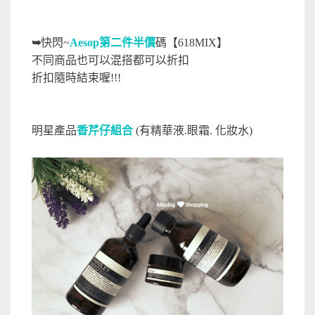
➥
快閃~
Aesop第二件半價
碼【618MIX】
不同商品也可以混搭都可以折扣
折扣隨時結束喔!!!
明星產品
香芹仔組合
(有精華液.眼霜. 化妝水)