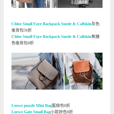
Chloe Small Faye Backpack Suede & Calfskin
灰色
後背包56折
Chloe Small Faye Backpack Suede & Calfskin
焦糖
色後背包8折
Loewe puzzle Mini Bag
藍綠色8折
Loewe Gate Small Bag
小款拚色8折