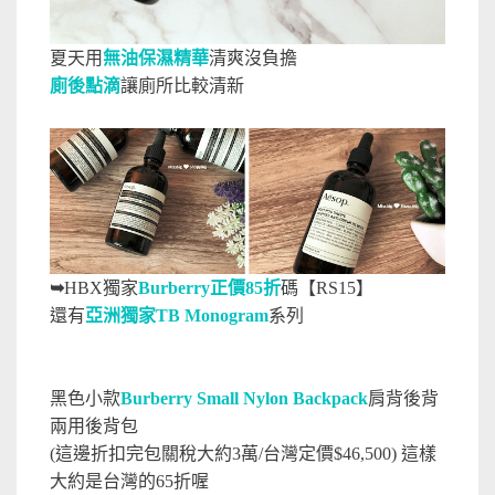
夏天用
無油保濕精華
清爽沒負擔
廁後點滴
讓廁所比較清新
➥
HBX獨家
Burberry正價85折
碼【RS15】
還有
亞洲獨家TB Monogram
系列
黑色小款
Burberry Small Nylon Backpack
肩背後背
兩用後背包
(這邊折扣完包關稅大約3萬/台灣定價$46,500) 這樣
大約是台灣的65折喔