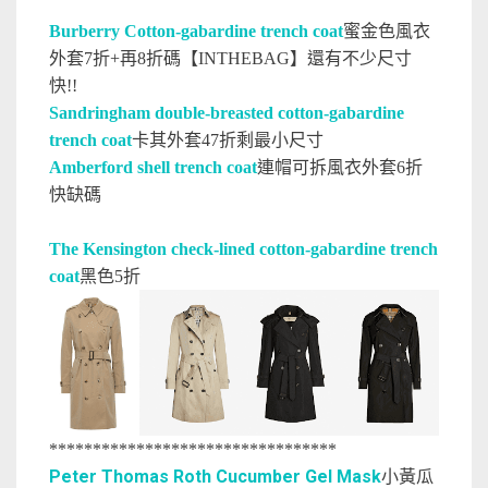
Burberry Cotton-gabardine trench coat
蜜金色風衣
外套7折+再8折碼【INTHEBAG】還有不少尺寸
快!!
Sandringham double-breasted cotton-gabardine
trench coat
卡其外套47折剩最小尺寸
Amberford shell trench coat
連帽可拆風衣外套6折
快缺碼
The Kensington check-lined cotton-gabardine trench
coat
黑色5折
*********************************
Peter Thomas Roth Cucumber Gel Mask
小黃瓜