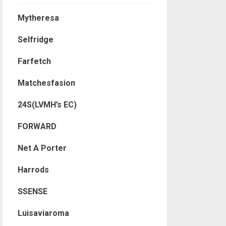
Mytheresa
Selfridge
Farfetch
Matchesfasion
24S(LVMH’s EC)
FORWARD
Net A Porter
Harrods
SSENSE
Luisaviaroma