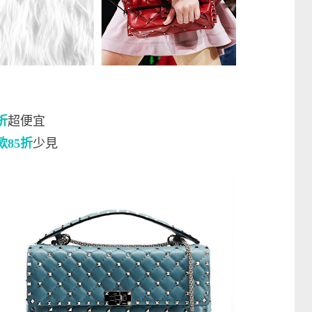
5折
超便宜
大款85折
少見