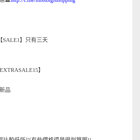
優惠
🔺
http://t.me/missbigishopping
【SALE1】只有三天
】
EXTRASALE15】
新品