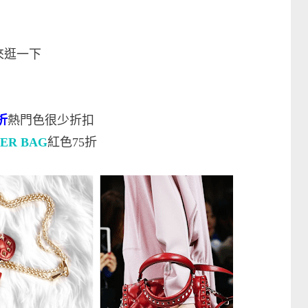
來逛一下
5折
熱門色很少折扣
HER BAG
紅色75折