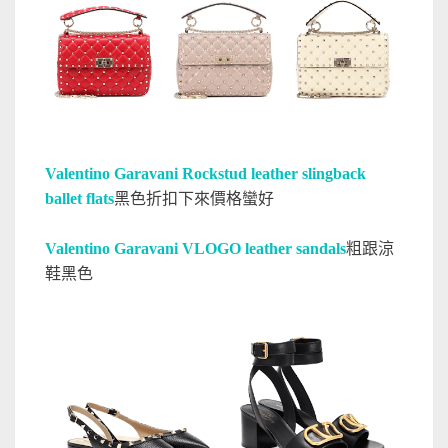
Valentino Garavani Rockstud leather slingback
ballet flats
黑色折扣下來價格蠻好
Valentino Garavani VLOGO leather sandals
粗跟涼
鞋黑色