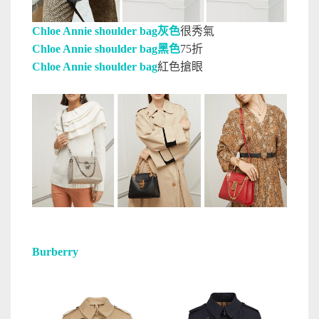
Chloe Annie shoulder bag灰色
很秀氣
Chloe Annie shoulder bag黑色
75折
Chloe Annie shoulder bag
紅色搶眼
Burberry