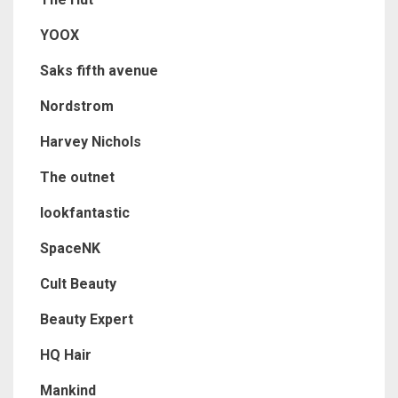
YOOX
Saks fifth avenue
Nordstrom
Harvey Nichols
The outnet
lookfantastic
SpaceNK
Cult Beauty
Beauty Expert
HQ Hair
Mankind