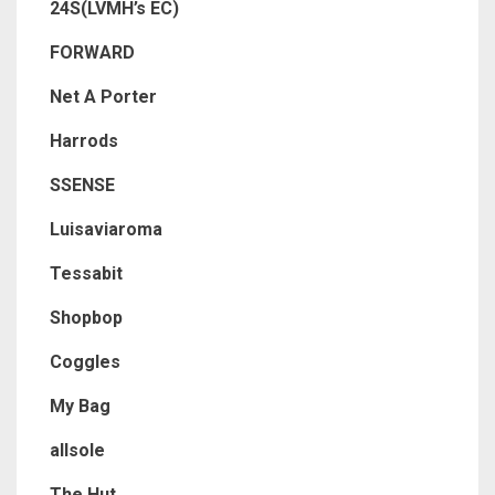
24S(LVMH’s EC)
FORWARD
Net A Porter
Harrods
SSENSE
Luisaviaroma
Tessabit
Shopbop
Coggles
My Bag
allsole
The Hut