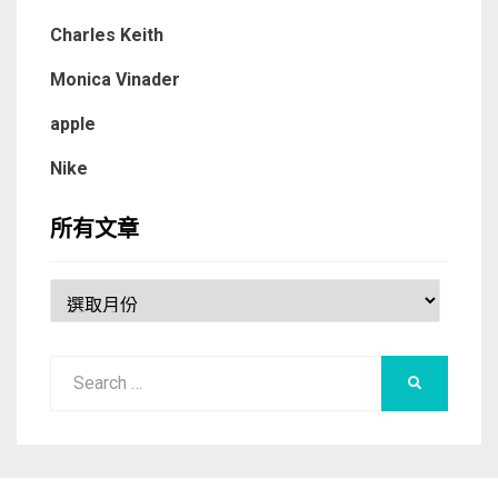
Charles Keith
Monica Vinader
apple
Nike
所有文章
所
有
文
Search
章
SEARCH
for: