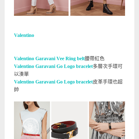
Valentino
Valentino Garavani Vee Ring belt
腰帶紅色
Valentino Garavani Go Logo bracelet
多層次手環可
以湊單
Valentino Garavani Go Logo bracelet
皮革手環也超
帥