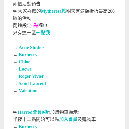
兩個活動預告
➥
大家喜歡的
Mytheresa
站
明天有滿額折抵最高200
歐的活動
鬧鐘設定
6點
喔!!!
只有這一區
➥ 點我
→
Acne Studios
→
Burberry
→
Chloe
→
Loewe
→
Roger Vivier
→
Saint Laurent
→
Valentino
➥
Harrod會員9折
(加購物車顯示)
半夜十二點開始可以先
加入會員
及購物車
→
Burberry