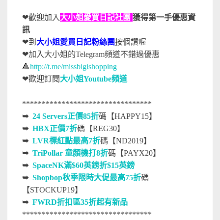
❤歡迎加入
大小姐愛買日記社團
獲得第一手優惠資
訊
❤到
大小姐愛買日記粉絲團
按個讚喔
❤加入大小姐的Telegram頻道不錯過優惠
🔺
http://t.me/missbigishopping
❤
歡迎訂閱
大小姐Youtube頻道
*********************************
➥
24 Servers正價85折
碼【HAPPY15】
➥
HBX正價7折
碼【REG30】
➥
LVR標紅點最高7折
碼【ND2019】
➥
TriPollar 童顏機打
8折
碼【PAYX20】
➥
SpaceNK滿$60英鎊折$15英鎊
➥
Shopbop秋季限時大促最高75折
碼
【STOCKUP19】
➥
FWRD折扣區35折起有新品
*********************************