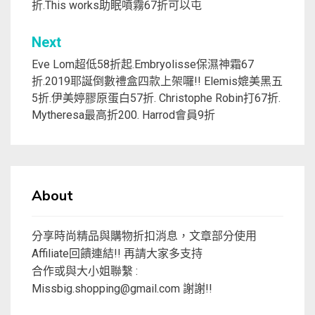
折.This works助眠噴霧67折可以屯
導
覽
Next
Eve Lom超低58折起.Embryolisse保濕神霜67
折.2019耶誕倒數禮盒四款上架囉!! Elemis媲美黑五
5折.伊美婷膠原蛋白57折. Christophe Robin打67折.
Mytheresa最高折200. Harrod會員9折
About
分享時尚精品與購物折扣消息，文章部分使用
Affiliate回饋連結!! 再請大家多支持
合作或與大小姐聯繫 :
Missbig.shopping@gmail.com
謝謝!!