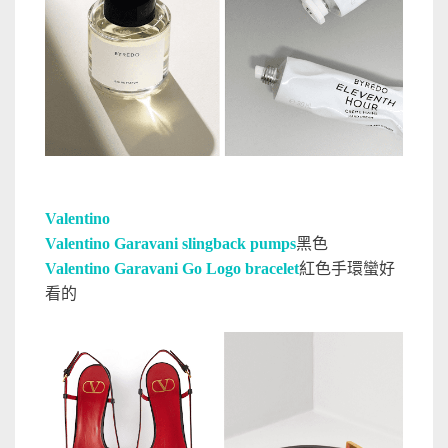
Valentino
Valentino Garavani slingback pumps
黑色
Valentino Garavani Go Logo bracelet
紅色手環蠻好
看的