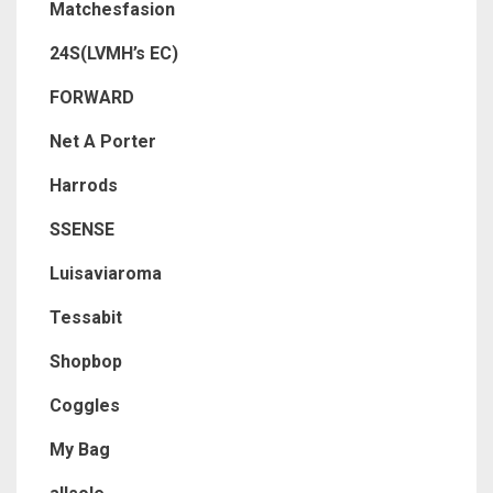
Matchesfasion
24S(LVMH’s EC)
FORWARD
Net A Porter
Harrods
SSENSE
Luisaviaroma
Tessabit
Shopbop
Coggles
My Bag