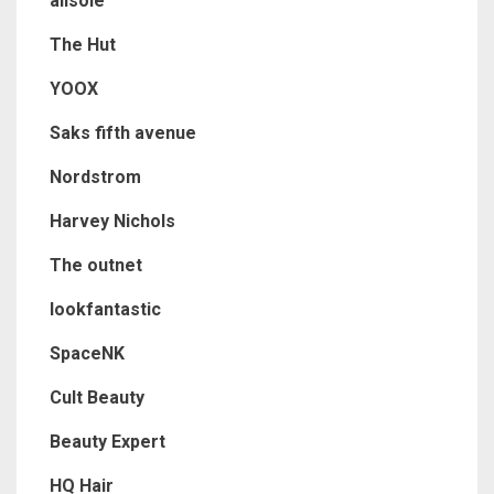
allsole
The Hut
YOOX
Saks fifth avenue
Nordstrom
Harvey Nichols
The outnet
lookfantastic
SpaceNK
Cult Beauty
Beauty Expert
HQ Hair