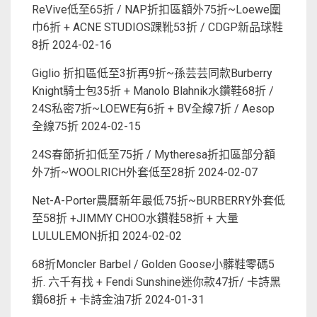
ReVive低至65折 / NAP折扣區額外75折~Loewe圍
巾6折 + ACNE STUDIOS踝靴53折 / CDGP新品球鞋
8折
2024-02-16
Giglio 折扣區低至3折再9折~孫芸芸同款Burberry
Knight騎士包35折 + Manolo Blahnik水鑽鞋68折 /
24S私密7折~LOEWE有6折 + BV全線7折 / Aesop
全線75折
2024-02-15
24S春節折扣低至75折 / Mytheresa折扣區部分額
外7折~WOOLRICH外套低至28折
2024-02-07
Net-A-Porter農曆新年最低75折~BURBERRY外套低
至58折 +JIMMY CHOO水鑽鞋58折 + 大量
LULULEMON折扣
2024-02-02
68折Moncler Barbel / Golden Goose小髒鞋零碼5
折. 六千有找 + Fendi Sunshine迷你款47折/ 卡詩黑
鑽68折 + 卡詩金油7折
2024-01-31