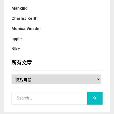
Mankind
Charles Keith
Monica Vinader
apple
Nike
所有文章
所
有
文
Search
章
SEARCH
for: