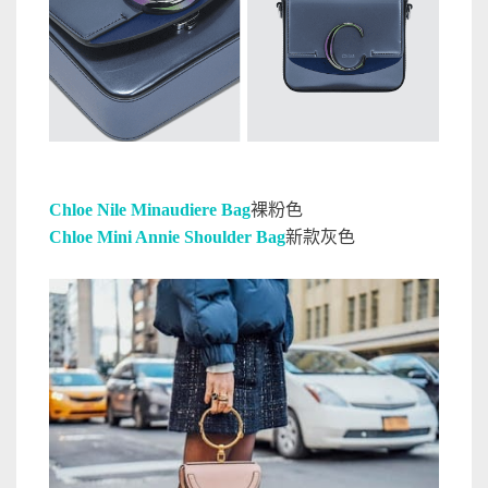
Chloe Nile Minaudiere Bag
裸粉色
Chloe Mini Annie Shoulder Bag
新款灰色