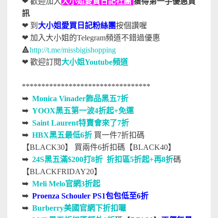
❤ 歡迎加入
大小姐愛買日記社團
獲得第一手優惠資
訊
❤ 到
大小姐愛買日記粉絲團
按個讚喔
❤ 加入大小姐的Telegram頻道不錯過優惠
🔺
http://t.me/missbigishopping
❤
歡迎訂閱
大小姐Youtube頻道
*********************************
➥
Monica Vinader飾品黑五7折
➥
YOOX黑五第一波4折起+免運
➥
Saint Laurent特賣會來了7折
➥
HBX黑五最低6折
買一件7折扣碼
【BLACK30】
買兩件6折扣碼【BLACK40】
➥
24S黑五滿$200打8折
折扣區5折起+再8折
碼
【BLACKFRIDAY20】
➥
Meli Melo官網3折起
➥
Proenza Schouler PS1包包低至6折
➥
Burberry美國官網下折扣囉