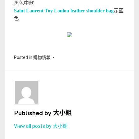
黑色中款
Saint Laurent Toy Loulou leather shoulder bag
深藍
色
Posted in
購物情報
Published by
大小姐
View all posts by 大小姐