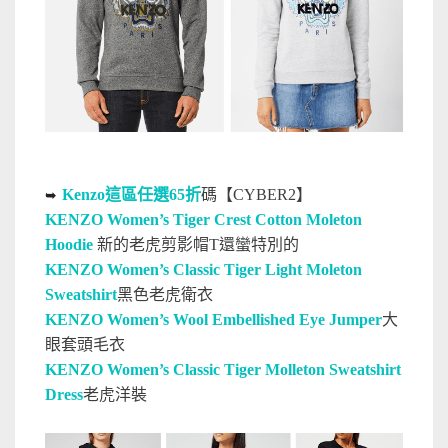
Kenzo這區任選65折
碼【CYBER2】
➥
KENZO Women’s Tiger Crest Cotton Moleton
Hoodie
新的老虎剪影帽T還蠻特別的
KENZO Women’s Classic Tiger Light Moleton
Sweatshirt
黑色老虎衛衣
KENZO Women’s Wool Embellished Eye Jumper
大
眼套頭毛衣
KENZO Women’s Classic Tiger Molleton Sweatshirt
Dress
老虎洋裝