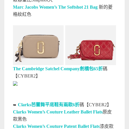
Marc Jacobs Women’s The Softshot 21 Bag
新的菱
格紋紅色
The Cambridge Satchel Company劍橋包65折
碼
【CYBER2】
Clarks芭蕾舞平底鞋有兩款6折
碼【CYBER2】
➥
Clarks Women’s Couture Leather Ballet Flats
原皮
款黑色
Clarks Women’s Couture Patent Ballet Flats
漆皮款