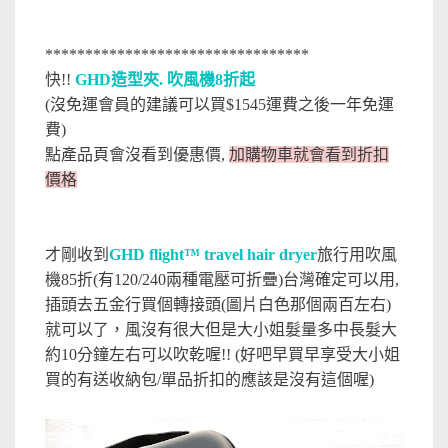
*********************************
快!!
GHD造型夾. 吹風機8折起
(沒免運會員的建議可以買$1545運費之後一年免運
費)
點產品頁會沒看到優惠價,
加購物車就會看到折扣
價格
才剛收到
GHD flight™ travel hair dryer
旅行用吹風
機85折(有120/240兩種電壓可折疊)台灣確定可以用,
插頭去五金行買個轉接頭(圖片白色那個兩百左右)
就可以了，風沒有很大但是大小姐髮量多中長髮大
約10分鐘左右可以吹乾喔!! (好吧早買早享受大小姐
買的有送收納包/單品折扣的應該是沒有這個喔)