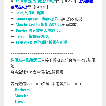
➥
LVR黑五折扣區額外8折
碼【BFA20】
正價無星
號商品6折
碼【BFA40】
➥
Saks折扣區5折起
➥
Moda Operandi換季5折起
結帳預收關稅!!
➥
Matchesfashion折扣區5折起
全面開放
➥
Forzieri黑五提早入場2折起
➥
Tessabit折扣區3折起
➥
FORWARD折扣區5折起有新品
*********************************
這個站
➥ 點我
黑五
直接下折扣 應該台灣半夜12點開
始
可寄全球!! 寄台灣價格包關稅囉!!
寄台灣滿$350 USD免運, 未滿運費$25 USD
➝
Burberry
➝
Moncler
➝
Loewe