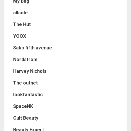
My Bag
allsole
The Hut
YOOX
Saks fifth avenue
Nordstrom
Harvey Nichols
The outnet
lookfantastic
SpaceNK
Cult Beauty
Beauty Expert