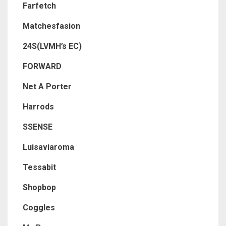
Farfetch
Matchesfasion
24S(LVMH’s EC)
FORWARD
Net A Porter
Harrods
SSENSE
Luisaviaroma
Tessabit
Shopbop
Coggles