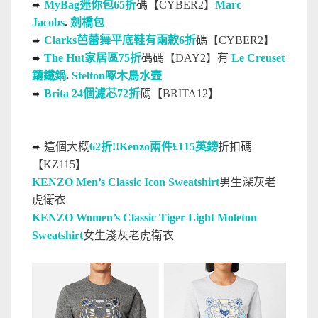
MyBag迷你包65折
碼【CYBER2】
Marc
➥
Jacobs
.
劍橋包
Clarks芭蕾舞平底鞋有兩款6折
碼【CYBER2】
➥
The Hut家居區75折
碼碼【DAY2】有
Le Creuset
➥
鑄鐵鍋
.
Stelton啄木鳥水壺
Brita 24個濾芯72折
碼【BRITA12】
➥
這個大概
62折!!Kenzo兩件£115英鎊
折扣碼
➥
【KZ115】
KENZO Men’s Classic Icon Sweatshirt
男生深灰老
虎衛衣
KENZO Women’s Classic Tiger Light Moleton
Sweatshirt
女生淺灰老虎衛衣