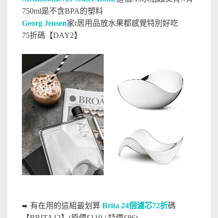
750ml是不含BPA的塑料
Georg Jensen
家r居
用品放水果都感覺特別好吃
75折
碼【DAY2】
有在用的這組最划算
Brita 24個濾芯72折
碼
➥
【BRITA12】(原價£119 / 特價£86)