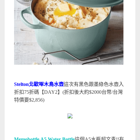
Stelton北歐啄木鳥水壺
這次有黑色跟墨綠色水壺入
折扣75折
碼【DAY2】
(折扣後大約$2000台幣/台灣
特價要$2,856)
Memobottle A5 Water Bottle
這個A5水瓶超文青!!有