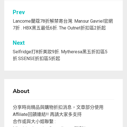
文
Prev
章
Lancome蘭蔻78折解禁寄台灣. Mansur Gavriel官網
7折 . HBX黑五最低6折. The Outnet折扣區2折起
導
覽
Next
Selfridge打8折美妝9折. Mytheresa黑五折扣區5
折.SSENSE折扣區5折起
About
分享時尚精品與購物折扣消息，文章部分使用
Affiliate回饋連結!! 再請大家多支持
合作或與大小姐聯繫 :