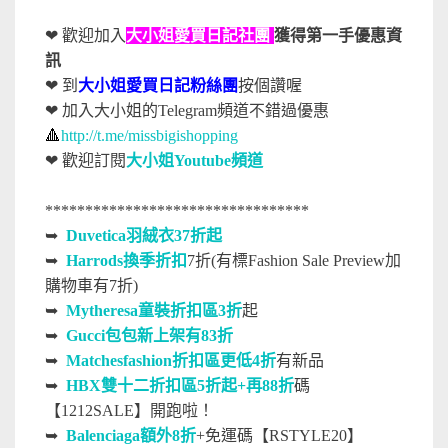
❤ 歡迎加入
大小姐愛買日記社團
獲得第一手優惠資
訊
❤ 到
大小姐愛買日記粉絲團
按個讚喔
❤ 加入大小姐的Telegram頻道不錯過優惠
🔺
http://t.me/missbigishopping
❤
歡迎訂閱
大小姐Youtube頻道
*********************************
➥
Duvetica羽絨衣37折起
➥
Harrods換季折扣
7折
(有標Fashion Sale Preview加
購物車有7折)
➥
Mytheresa童裝折扣區3折
起
➥
Gucci包包新上架有83折
➥
Matchesfashion折扣區更低4折
有新品
➥
HBX雙十二折扣區5折起+再88折
碼
【1212SALE】開跑啦！
➥
Balenciaga額外8折
+免運碼【RSTYLE20】