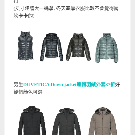
扣
(尺寸建議大一碼拿, 冬天塞厚衣服比較不會覺得肩
膀卡卡的)
男生
DUVETICA Down jacket連帽羽絨外套37折
好
幾個顏色可選