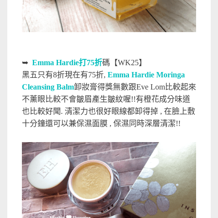
➥
Emma Hardie打75折
碼【WK25】
黑五只有8折現在有75折,
Emma Hardie Moringa
Cleansing Balm
卸妝膏得獎無數跟Eve Lom比較起來
不薰眼比較不會皺眉產生皺紋喔!!有橙花成分味道
也比較好聞. 清潔力也很好眼線都卸得掉 , 在臉上敷
十分鐘還可以兼保濕面膜 , 保濕同時深層清潔!!