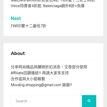
章
Matchesfashion折扣更低4折. HBX雙十二折上88折.
Vince特賣會4折起. Balenciaga額外8折+免運
導
覽
Next
FWRD雙十二最低7折
About
分享時尚精品與購物折扣消息，文章部分使用
Affiliate回饋連結!! 再請大家多支持
合作或與大小姐聯繫 :
Missbig.shopping@gmail.com
謝謝!!
Search
SEARCH
for: