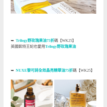
➥
Trilogy野玫瑰果油75折
碼【WK25】
英國凱特王妃也愛用
Trilogy野玫瑰果油
➥
NUXE黎可詩全效晶亮精華油75折
碼【WK25】