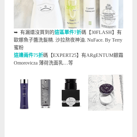
➥
有漏
還沒買到的
這區單件7折
碼【30FLASH】有
歐娜魚子醬洗髮精. 沙拉熬夜神油. NuFace. By Terry
蜜粉
這邊兩件75折
碼【EXPERT25】有ARgENTUM銀霜
Omorovicza 薄荷洗面乳…等