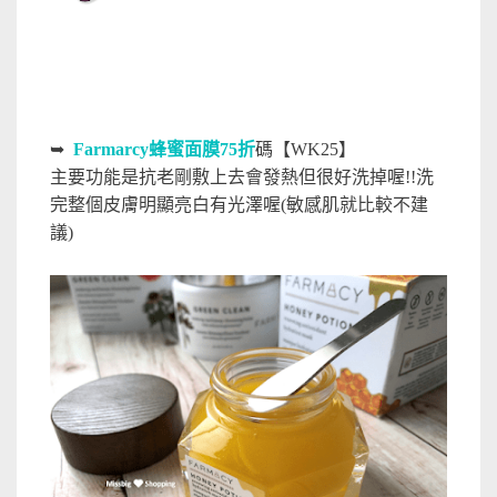
➥
Farmarcy蜂蜜面膜75折
碼【WK25】
主要功能是抗老剛敷上去會發熱但很好洗掉喔!!洗
完整個皮膚明顯亮白有光澤喔(敏感肌就比較不建
議)