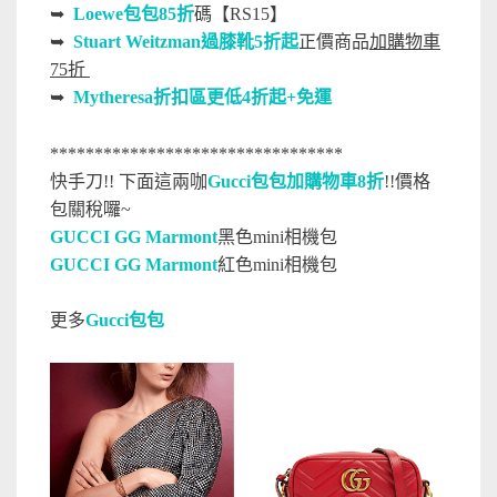
➥
Loewe包包85折
碼【RS15】
➥
Stuart Weitzman過膝靴5折起
正價商品
加購物車
75折
➥
Mytheresa折扣區更低4折起+免運
*********************************
快手刀!! 下面這兩咖
Gucci包包加購物車8折
!!價格
包關稅囉~
GUCCI GG Marmont
黑色mini相機包
GUCCI GG Marmont
紅色mini相機包
更多
Gucci包包