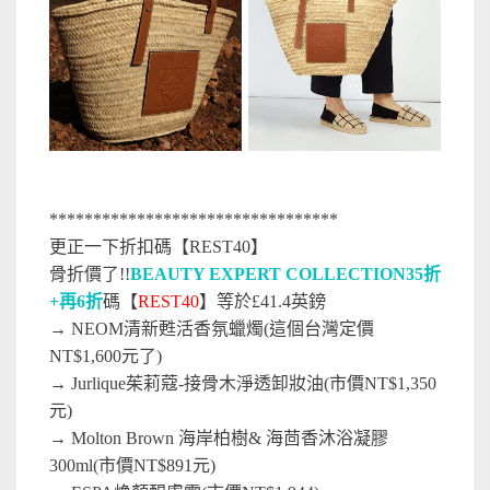
*********************************
更正一下折扣
碼【REST40】
骨折價了!!
BEAUTY EXPERT COLLECTION35折
+再6折
碼【
REST40
】等於£41.4英鎊
→ NEOM清新甦活香氛蠟燭(這個台灣定價
NT$1,600元了)
→ Jurlique茱莉蔻-接骨木淨透卸妝油(市價NT$1,350
元)
→ Molton Brown 海岸柏樹& 海茴香沐浴凝膠
300ml(市價NT$891元)