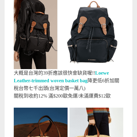
大概是台灣的39折應該很快會缺貨喔!!
Loewe
Leather-trimmed woven basket bag
降更低6折加關
稅台幣七千出頭(台灣定價一萬八)
關稅到收約12% 滿$200歐免運/未滿運費$12歐