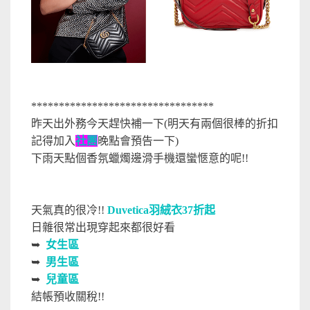
*********************************
昨天出外務今天趕快補一下(明天有兩個很棒的折扣
記得加入
社團
晚點會預告一下)
下雨天點個香氛蠟燭邊滑手機還蠻愜意的呢!!
天氣真的很冷!!
Duvetica羽絨衣37折起
日雜很常出現穿起來都很好看
➥
女生區
➥
男生區
➥
兒童區
結帳預收關稅!!