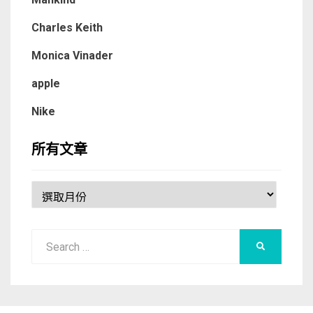
Charles Keith
Monica Vinader
apple
Nike
所有文章
所
有
文
Search
章
SEARCH
for: