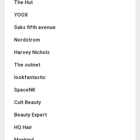
The Hut
YOOX
Saks fifth avenue
Nordstrom
Harvey Nichols
The outnet
lookfantastic
SpaceNK
Cult Beauty
Beauty Expert
HQ Hair
Mankind