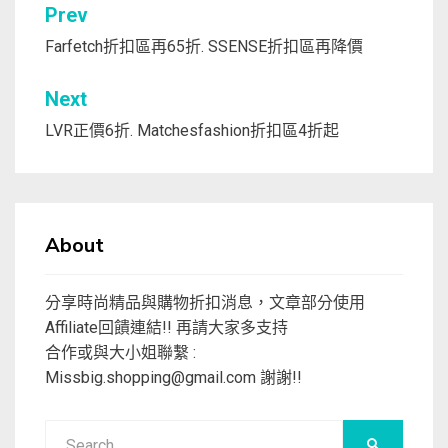
文
Prev
章
Farfetch折扣區再65折. SSENSE折扣區再降價
導
Next
覽
LVR正價6折. Matchesfashion折扣區4折起
About
分享時尚精品與購物折扣消息，文章部分使用
Affiliate回饋連結!! 再請大家多支持
合作或與大小姐聯繫 :
Missbig.shopping@gmail.com
謝謝!!
Search
SEARCH