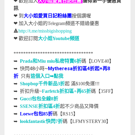
❤ 歡迎加入
大小姐愛買日記社團
獲得第一手優惠資
訊
❤ 到
大小姐愛買日記粉絲團
按個讚喔
❤ 加入大小姐的Telegram頻道不錯過優惠
🔺
http://t.me/missbigishopping
❤
歡迎訂閱
大小姐Youtube頻道
*********************************
➥
Prada和Miu miu私密特賣6折
碼【LOVE40】
快閃48小時~
Mytheresa折扣區4折起+再8
➥
折
只有
這個入口➥點我
➥
Shopbop千件新品3折
起
滿$100免運!!!
➥
折扣升級~
Farfetch折扣區+再65折
碼【35FF】
➥
Gucci包包全線8折
➥
SSENSE折扣區4折
起不少商品又降價
➥
Loewe包包85折
碼【RS15】
➥
lookfantastic快閃7折
碼【LFMYSTERY30】