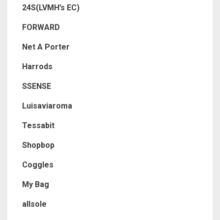
24S(LVMH’s EC)
FORWARD
Net A Porter
Harrods
SSENSE
Luisaviaroma
Tessabit
Shopbop
Coggles
My Bag
allsole