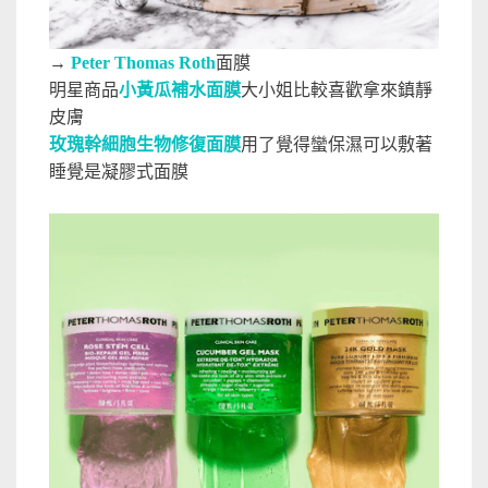
→
Peter Thomas Roth
面膜
明星商品
小黃瓜補水面膜
大小姐比較喜歡拿來鎮靜
皮膚
玫瑰幹細胞生物修復面膜
用了覺得蠻保濕可以敷著
睡覺是凝膠式面膜