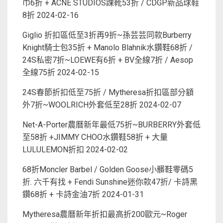
巾6折 + ACNE STUDIOS踝靴53折 / CDGP新品球鞋
8折
2024-02-16
Giglio 折扣區低至3折再9折~孫芸芸同款Burberry
Knight騎士包35折 + Manolo Blahnik水鑽鞋68折 /
24S私密7折~LOEWE有6折 + BV全線7折 / Aesop
全線75折
2024-02-15
24S春節折扣低至75折 / Mytheresa折扣區部分額
外7折~WOOLRICH外套低至28折
2024-02-07
Net-A-Porter農曆新年最低75折~BURBERRY外套低
至58折 +JIMMY CHOO水鑽鞋58折 + 大量
LULULEMON折扣
2024-02-02
68折Moncler Barbel / Golden Goose小髒鞋零碼5
折. 六千有找 + Fendi Sunshine迷你款47折/ 卡詩黑
鑽68折 + 卡詩金油7折
2024-01-31
Mytheresa農曆新年折扣最高折200歐元~Roger