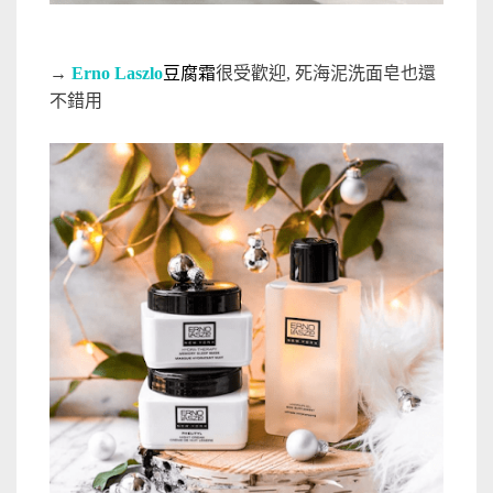
→
Erno Laszlo
豆腐霜
很受歡迎, 死海泥洗面皂也還
不錯用