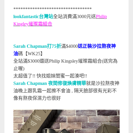
*********************************
lookfantastic台灣站
全站消費滿3000元送
Philip
Kingley璀璨霜組合
Sarah Chapman打75折
滿$4000
送正裝沙拉熬夜神
油
碼【WK25】
全站滿$3000還送Philip Kingsley璀璨霜組合(送完為
止喔)
太超值了!! 快找姐妹閨蜜一起湊吧!!
Sarah Chapman 夜間修復煥膚精華
就是沙拉熬夜神
油晚上跟乳霜一起擦不會油 , 隔天臉部很有光彩不
像有熬夜保濕力也很好