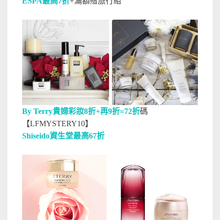
ESPA最高7折
+滿額贈旅行組
By Terry貴婦彩妝8折+再9折=72折
碼
【LFMYSTERY10】
Shiseido資生堂最高67折