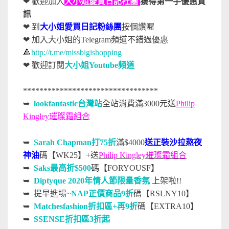
❤ 歡迎加入
大小姐愛買日記社團
獲得第一手優惠資
訊
❤ 到
大小姐愛買日記粉絲團
按個讚喔
❤ 加入大小姐的Telegram頻道不錯過優惠
🔺
http://t.me/missbigishopping
❤
歡迎訂閱
大小姐Youtube頻道
*********************************
➥
lookfantastic台灣站
全站消費滿3000元送
Philip
Kingley璀璨霜組合
➥
Sarah Chapman打75折
滿$4000
送正裝沙拉熬夜
神油
碼【WK25】+
送
Philip Kingley璀璨霜組合
➥
Saks最高折$500
碼【FORYOUSF】
➥
Diptyque 2020年情人節限量香氛
上架啦!!
➥ 提早進場~
NAP正價商品9折
碼【RSLNY10】
➥
Matchesfashion折扣區+再9折
碼【EXTRA10】
➥
SSENSE折扣區3折起