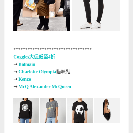
*********************************
Coggles大促低至4折
➝
Balmain
➝
Charlotte Olympia
貓咪鞋
➝
Kenzo
➝
McQ Alexander McQueen