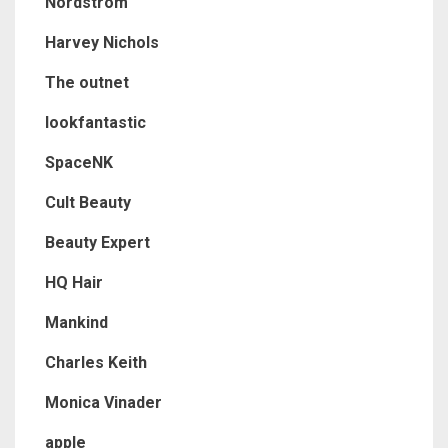
Nordstrom
Harvey Nichols
The outnet
lookfantastic
SpaceNK
Cult Beauty
Beauty Expert
HQ Hair
Mankind
Charles Keith
Monica Vinader
apple