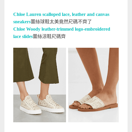
Chloe Lauren scalloped lace, leather and canvas
sneakers
蕾絲球鞋太美竟然尺碼不齊了
Chloe Woody leather-trimmed logo-embroidered
lace slides
蕾絲涼鞋尺碼齊