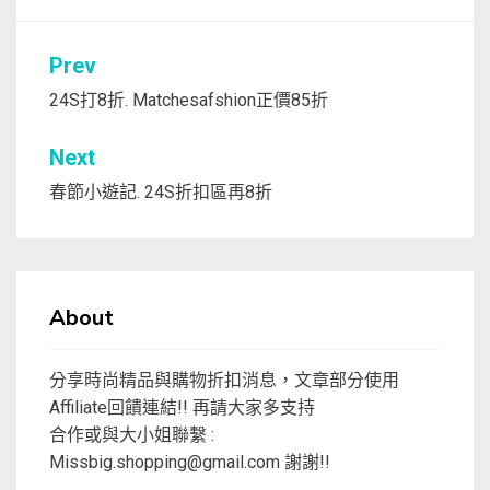
文
Prev
章
24S打8折. Matchesafshion正價85折
導
Next
覽
春節小遊記. 24S折扣區再8折
About
分享時尚精品與購物折扣消息，文章部分使用
Affiliate回饋連結!! 再請大家多支持
合作或與大小姐聯繫 :
Missbig.shopping@gmail.com
謝謝!!