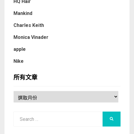
HQ Hair
Mankind
Charles Keith
Monica Vinader
apple
Nike
所有文章
所
有
文
Search
章
SEARCH
for: