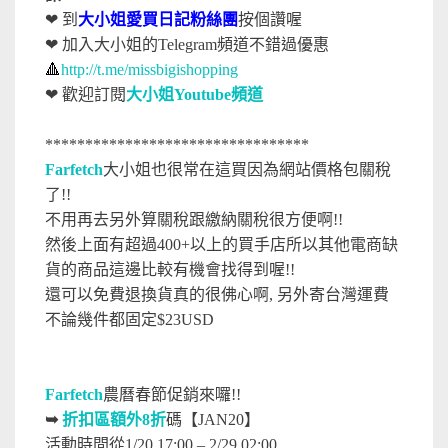
❤ 到
大小姐愛買日記粉絲團
按個讚喔
❤ 加入大小姐的Telegram頻道不錯過優惠
🔺
http://t.me/missbigishopping
❤
歡迎訂閱
大小姐Youtube頻道
*********************************
Farfetch
大小姐也很常在這買因為網站價格包關稅
了!!
不用再去另外算關稅跟繳納關稅很方便啊!!
然後上面有超過400+以上的買手店所以其他電商缺
貨的商品這邊比較有機會找得到喔!!
還可以免費退換貨真的很佛心啊, 另外
寄台灣運費
不論幾件都固定$23USD
Farfetch
農曆春節促銷來囉!!
➥
折扣區額外8折
碼【JAN20】
活動時間從1/20 17:00 – 2/29 02:00