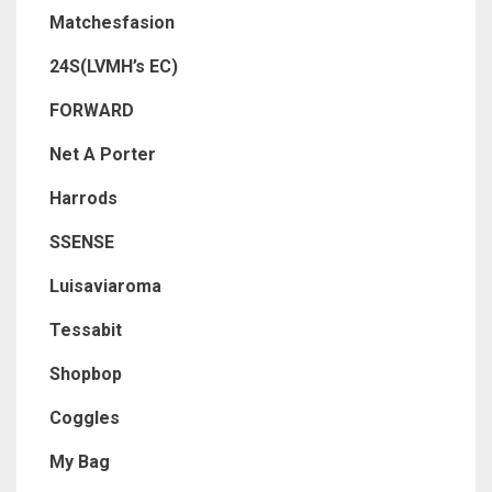
Matchesfasion
24S(LVMH’s EC)
FORWARD
Net A Porter
Harrods
SSENSE
Luisaviaroma
Tessabit
Shopbop
Coggles
My Bag