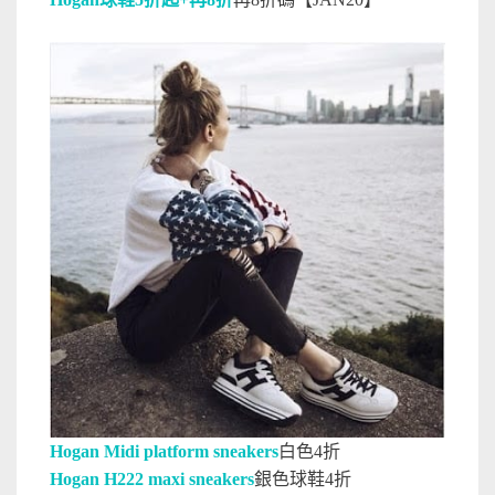
Hogan Midi platform sneakers
白色4折
Hogan H222 maxi sneakers
銀色球鞋4折