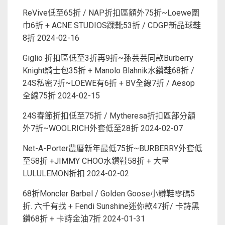
ReVive低至65折 / NAP折扣區額外75折~Loewe圍
巾6折 + ACNE STUDIOS踝靴53折 / CDGP新品球鞋
8折
2024-02-16
Giglio 折扣區低至3折再9折~孫芸芸同款Burberry
Knight騎士包35折 + Manolo Blahnik水鑽鞋68折 /
24S私密7折~LOEWE有6折 + BV全線7折 / Aesop
全線75折
2024-02-15
24S春節折扣低至75折 / Mytheresa折扣區部分額
外7折~WOOLRICH外套低至28折
2024-02-07
Net-A-Porter農曆新年最低75折~BURBERRY外套低
至58折 +JIMMY CHOO水鑽鞋58折 + 大量
LULULEMON折扣
2024-02-02
68折Moncler Barbel / Golden Goose小髒鞋零碼5
折. 六千有找 + Fendi Sunshine迷你款47折/ 卡詩黑
鑽68折 + 卡詩金油7折
2024-01-31