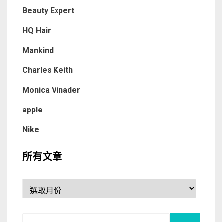
Beauty Expert
HQ Hair
Mankind
Charles Keith
Monica Vinader
apple
Nike
所有文章
所
有
文
Search
章