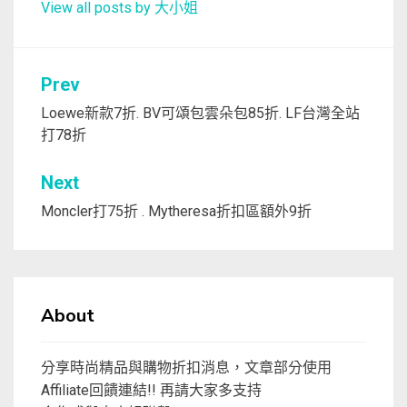
View all posts by 大小姐
文
Prev
章
Loewe新款7折. BV可頌包雲朵包85折. LF台灣全站
打78折
導
覽
Next
Moncler打75折 . Mytheresa折扣區額外9折
About
分享時尚精品與購物折扣消息，文章部分使用
Affiliate回饋連結!! 再請大家多支持