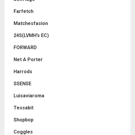
Farfetch
Matchesfasion
24S(LVMH’s EC)
FORWARD
Net A Porter
Harrods
SSENSE
Luisaviaroma
Tessabit
Shopbop
Coggles