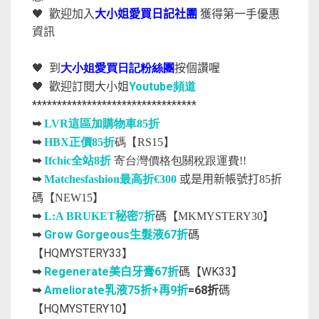
🖤
歡迎加入
大小姐愛買日記社團
獲得第一手優惠
資訊
🖤
到
大小姐愛買日記粉絲團
按個讚喔
Youtube
🖤
歡迎訂閱大小姐
頻道
*********************************
➥
LVR這區加購物車85折
➥
HBX正價85折
碼【RS15】
➥
Ifchic全站8折
寄台灣價格包關稅跟運費!!
➥
Matchesfashion最高折€300
或是用新帳號打85折
碼【NEW15】
➥
L:A BRUKET秘密7折
碼【MKMYSTERY30】
Grow Gorgeous生髮液67折
碼
➥
【HQMYSTERY33】
Regenerate美白牙膏67折
碼【WK33】
➥
Ameliorate乳液75折+再9折
=68折
碼
➥
【HQMYSTERY10】