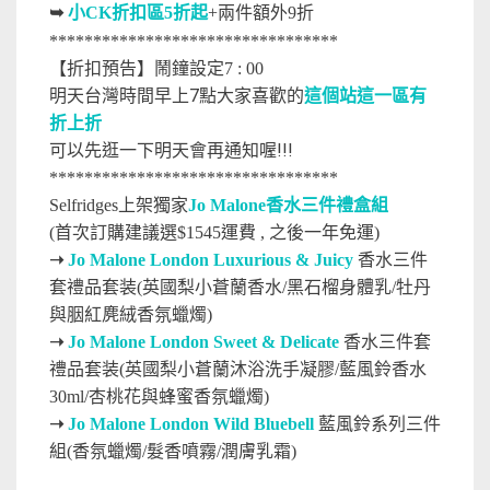
➥
小CK折扣區5折起
+兩件額外9折
*********************************
【折扣預告】鬧鐘設定7 : 00
明天台灣時間早上7點大家喜歡的
這個站這一區有
折上折
可以先逛一下明天會再通知喔!!!
*********************************
Selfridges上架獨家
Jo Malone香水三件禮盒組
(首次訂購建議選$1545運費 , 之後一年免運)
➝
Jo Malone London Luxurious & Juicy
香水三件
套禮品套装(英國梨小蒼蘭香水/黑石榴身體乳/牡丹
與胭紅麂絨香氛蠟燭)
➝
Jo Malone London Sweet & Delicate
香水三件套
禮品套装(英國梨小蒼蘭沐浴洗手凝膠/藍風鈴香水
30ml/杏桃花與蜂蜜香氛蠟燭)
➝
Jo Malone London Wild Bluebell
藍風鈴系列三件
組(香氛蠟燭/髮香噴霧/潤膚乳霜)