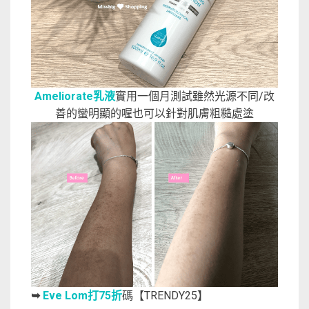
Ameliorate乳液
實用一個月測試雖然光源不同/改
善的蠻明顯的喔也可以針對肌膚粗糙處塗
Eve Lom打75折
碼【TRENDY25】
➥