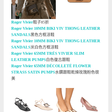
Roger Vivier
鞋子85折
Roger Vivier 10MM BIKI VIV THONG LEATHER
SANDALS
黑色方框涼鞋
Roger Vivier 10MM BIKI VIV THONG LEATHER
SANDALS
米白色方框涼鞋
Roger Vivier 65MM TRÉS VIVIER SLIM
LEATHER PUMPS
白色復古跟鞋
Roger Vivier 65MM DÉCOLLETÉ FLOWER
STRASS SATIN PUMPS
水鑽跟鞋乾燥玫瑰粉色很
美