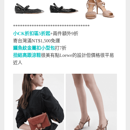
*********************************
小CK折扣區5折起
+兩件額外9折
寄台灣滿NT$1,500免運
鱷魚紋金屬扣小型包
打7折
扭結高跟涼鞋
很美有點Loewe的設計但價格很平易
近人