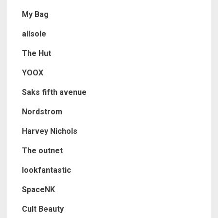
My Bag
allsole
The Hut
YOOX
Saks fifth avenue
Nordstrom
Harvey Nichols
The outnet
lookfantastic
SpaceNK
Cult Beauty