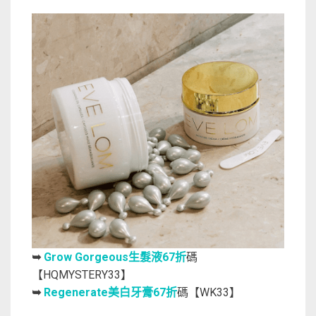
Grow Gorgeous生髮液67折
碼
➥
【HQMYSTERY33】
Regenerate美白牙膏67折
碼【WK33】
➥