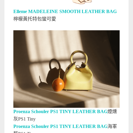
Elleme MADELEINE SMOOTH LEATHER BAG
檸檬黃托特包蠻可愛
Proenza Schouler PS1 TINY LEATHER BAG
煙燻
灰PS1 Tiny
Proenza Schouler PS1 TINY LEATHER BAG
海軍