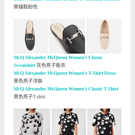
樂福鞋粉色
McQ Alexander McQueen Women’s Classic
Sweatshirt
灰色燕子衛衣
McQ Alexander McQueen Women’s T-Shirt Dress
黑色燕子洋裝
McQ Alexander McQueen Women’s Classic T-Shirt
黑色燕子T-shirt