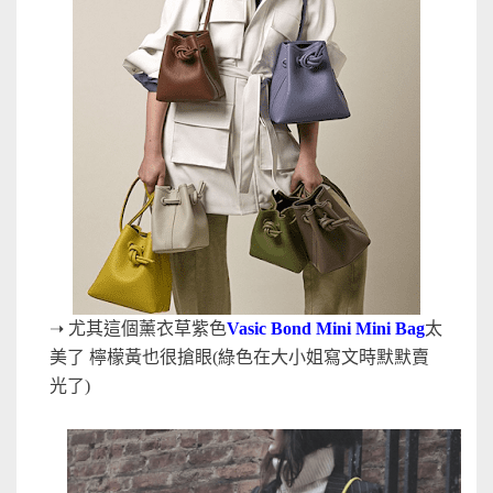
➝
尤其這個薰衣草紫色
Vasic Bond Mini Mini Bag
太
美了 檸檬黃也很搶眼(綠色在大小姐寫文時默默賣
光了)