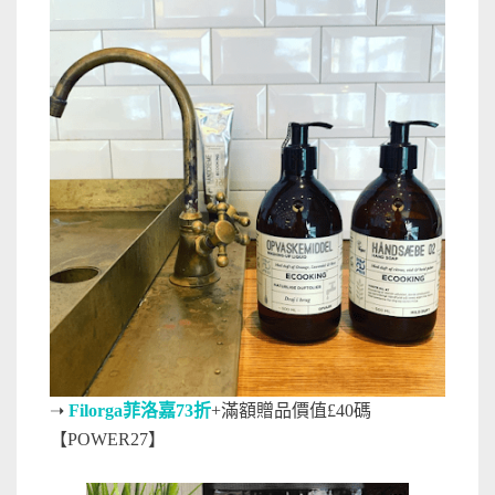
➝
Filorga菲洛嘉73折
+滿額贈品價值£40碼
【POWER27】