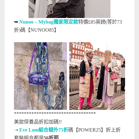
➥
Nunoo – Mybag獨家限定款
特價£85英鎊(等於73
折)碼【NUNOO85】
*********************************
美妝保養品折扣加碼!!
➝
Eve Lom組合額外75折
碼【POWER25】折上折
套裝組合都是
56折耶