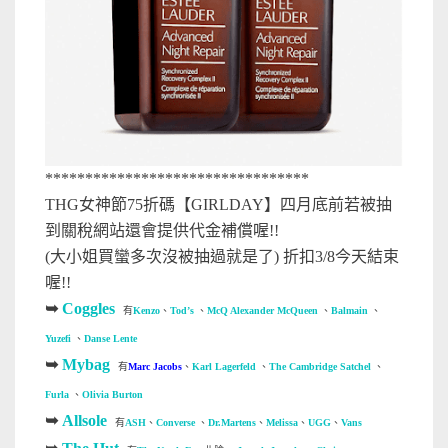
*********************************
THG女神節75折碼【GIRLDAY】四月底前若被抽
到關稅網站還會提供代金補償喔!!
(大小姐買蠻多次沒被抽過就是了) 折扣3/8今天結束
喔!!
➥
Coggles
有
Kenzo
、
Tod’s
、
McQ Alexander McQueen
、
Balmain
、
Yuzefi
、
Danse Lente
➥
Mybag
有
Marc Jacobs
、
Karl Lagerfeld
、
The Cambridge Satchel
、
Furla
、
Olivia Burton
➥
Allsole
有
ASH
、
Converse
、
Dr.Martens
、
Melissa
、
UGG
、
Vans