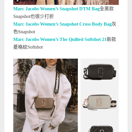
Marc Jacobs Women’s Snapshot DTM Bag
全黑款
Snapshot也很少打折
Marc Jacobs Women’s Snapshot Cross Body Bag
灰
色Snapshot
Marc Jacobs Women’s The Quilted Softshot 21
新款
菱格紋Softshot