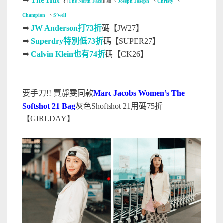
➥
The Hut
有
The North Face
北臉
、
Joseph Joseph
、
Christy
、
Champion
、
S’well
➥
JW Anderson打73折
碼【JW27】
➥
Superdry特別低73折
碼【SUPER27】
➥
Calvin Klein也有74折
碼【CK26】
要手刀!! 賈靜雯同款
Marc Jacobs Women’s The
Softshot 21 Bag
灰色Shoftshot 21用碼75折
【GIRLDAY】