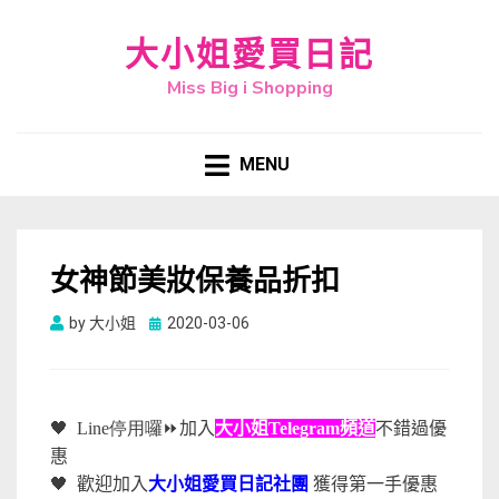
大小姐愛買日記
Miss Big i Shopping
MENU
女神節美妝保養品折扣
Posted
by
大小姐
2020-03-06
on
🖤
Line停用囉
⏩
加入
大小姐Telegram頻道
不錯過優
惠
🖤
歡迎加入
大小姐愛買日記社團
獲得第一手優惠