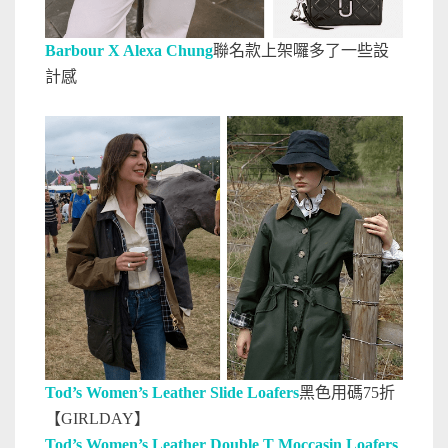
Barbour X Alexa Chung
聯名款上架囉多了一些設
計感
Tod’s Women’s Leather Slide Loafers
黑色
用碼75折
【GIRLDAY】
Tod’s Women’s Leather Double T Moccasin Loafers