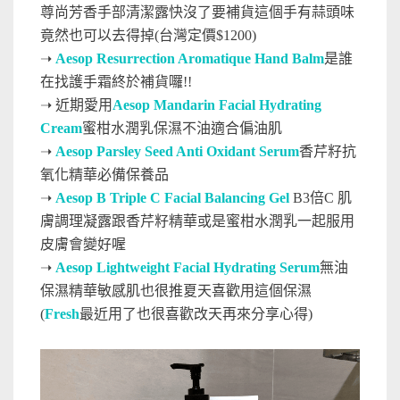
尊尚芳香手部清潔露快沒了要補貨這個手有蒜頭味
竟然也可以去得掉(台灣定價$1200)
➝
Aesop Resurrection Aromatique Hand Balm
是誰
在找護手霜終於補貨囉!!
➝
近期愛用
Aesop Mandarin Facial Hydrating
Cream
蜜柑水潤乳保濕不油適合偏油肌
➝
Aesop Parsley Seed Anti Oxidant Serum
香芹籽抗
氧化精華必備保養品
➝
Aesop B Triple C Facial Balancing Gel
B3倍C 肌
膚調理凝露跟香芹籽精華或是蜜柑水潤乳一起服用
皮膚會變好喔
➝
Aesop Lightweight Facial Hydrating Serum
無油
保濕精華敏感肌也很推夏天喜歡用這個保濕
(
Fresh
最近用了也很喜歡改天再來分享心得)