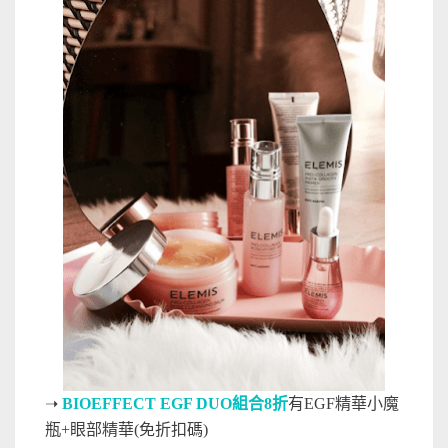
➝
BIOEFFECT EGF DUO組合
8折
有EGF精華小魔
瓶+眼部精華(免折扣碼)