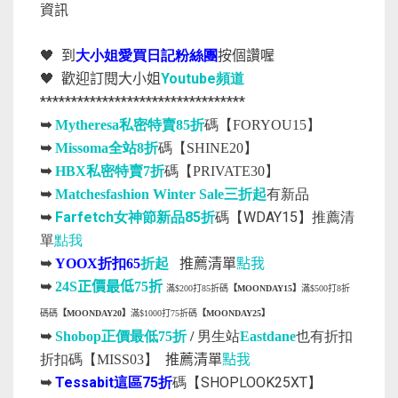
資訊
🖤
到
大小姐愛買日記粉絲團
按個讚喔
Youtube
🖤
歡迎訂閱大小姐
頻道
*********************************
➥
Mytheresa私密特賣85折
碼【FORYOU15】
➥
Missoma全站8折
碼【SHINE20】
➥
HBX私密特賣7折
碼【PRIVATE30】
➥
Matchesfashion Winter Sale三折起
有新品
Farfetch女神節新品85折
碼【WDAY15】推薦清
➥
單
點我
推薦清單
點我
➥
YOOX
折扣
65
折起
➥
24S正價最低75折
滿$200打85折碼
【MOONDAY15】
滿$500打8折
碼碼
【MOONDAY20】
滿$1000打75折碼
【MOONDAY25】
➥
Shobop正價最低75折
/
男生站
Eastdane
也有折扣
推薦清單
點我
折扣碼【MISS03】
Tessabit這區75折
碼【SHOPLOOK25XT】
➥