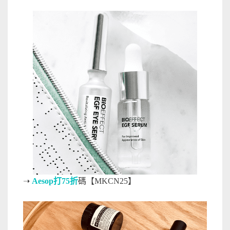
➝
Aesop打75折
碼【MKCN25】