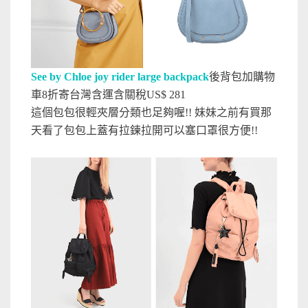
See by Chloe joy rider large backpack
後背包加購物
車8折
寄台灣含運含關稅US$ 281
這個包包很輕夾層分類也足夠喔!! 妹妹之前有買那
天看了包包上蓋有拉鍊拉開可以塞口罩很方便!!