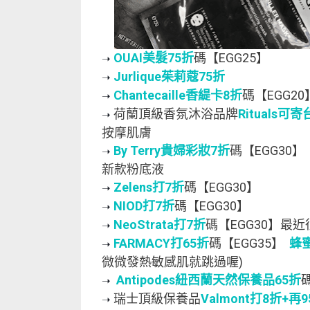
OUAI美髮75折
碼【EGG25】
➝ 
Jurlique茱莉蔻75折
➝ 
Chantecaille香緹卡8折
碼【EGG20
➝ 
荷蘭頂級香氛沐浴品牌
Rituals可
➝ 
按摩肌膚
By Terry貴婦彩妝7折
碼【EGG30】
➝ 
新款粉底液
Zelens打7折
碼【EGG30】
➝ 
NIOD打7折
碼【EGG30】
➝ 
NeoStrata打7折
碼【EGG30】最
➝ 
FARMACY打65折
碼【EGG35】
蜂
➝ 
微微發熱敏感肌就跳過喔)
Antipodes紐西蘭天然保養品65折
➝ 
瑞士頂級保養品
Valmont打8折+再
➝ 