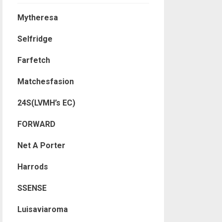
Mytheresa
Selfridge
Farfetch
Matchesfasion
24S(LVMH’s EC)
FORWARD
Net A Porter
Harrods
SSENSE
Luisaviaroma