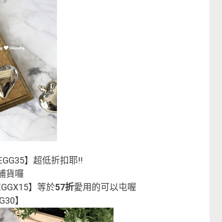
EGG35】超低折扣耶!!
以補貨囉
GGX15】等於
57折
愛用的可以屯喔
G30】