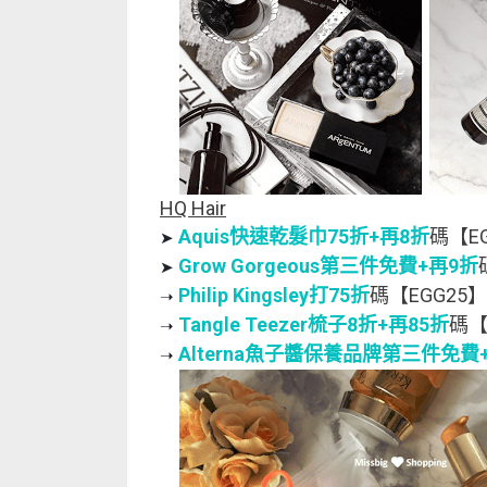
HQ Hair
Aquis快速乾髮巾75折+再8折
碼【E
➤
Grow Gorgeous第三件免費+再9折
➤
Philip Kingsley打75折
碼【EGG25】
➝ 
Tangle Teezer梳子8折+再85折
碼【
➝ 
Alterna魚子醬保養品牌第三件免費
➝ 