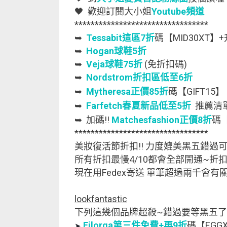
🖤 歡迎訂閱大小姐
Youtube頻道
*********************************
➥
Tessabit這區7折
碼【MID30XT】
➥
Hogan球鞋5折
➥
Veja球鞋75折
(免折扣碼)
➥
Nordstrom折扣區低至6折
➥
Mytheresa正價85折
碼【GIFT15】
➥
Farfetch春夏新品低至5折
推薦清
➥ 加碼!!
Matchesfashion正價8折
碼【
*********************************
美妝復活節折扣!! 力度媲美黑五錯過
所有折扣最慢4/10都會全部開通~折扣
現在用Fedex寄送 單筆超過兩千會有關
lookfantastic
下列這幾個品牌超殺~錯過要等黑五了!
Filorga第三件免費+再9折
碼【EGG
➤