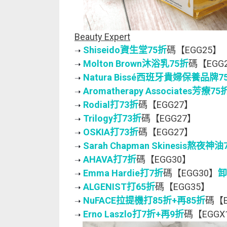
Beauty Expert
Shiseido資生堂75折
碼【EGG25】
➝ 
Molton Brown沐浴乳75折
碼【EGG
➝ 
Natura Bissé西班牙貴婦保養品牌7
➝ 
Aromatherapy Associates芳療75
➝ 
Rodial打73折
碼【EGG27】
➝ 
Trilogy打73折
碼【EGG27】
➝ 
OSKIA打73折
碼【EGG27】
➝ 
Sarah Chapman Skinesis熬夜神油
➝ 
AHAVA打7折
碼【EGG30】
➝ 
Emma Hardie打7折
碼【EGG30】
卸
➝ 
ALGENIST打65折
碼【EGG35】
➝ 
NuFACE拉提機打85折+再85折
碼【E
➝ 
Erno Laszlo打7折+再9折
碼【EGG
➝ 