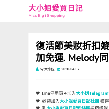
大小姐愛買日記
Miss Big i Shopping
復活節美妝折扣媲美黑
加免運. Melody
Posted
by
大小姐
2020-04-07
on
🖤 Line停用囉⏩加入
大小姐Telegra
🖤 歡迎加入
大小姐愛買日記社團
獲得
🖤 到
大小姐愛買日記粉絲團
按個讚喔