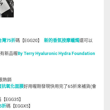
】
寄台灣75折
碼【EGG20】
新的香氛按摩蠟燭
還可以
 有新品喔
By Terry Hyaluronic Hydra Foundation
近很熱銷
蜜抗氧化面膜
好用喔剛發現快用完了65折來補貨(會
碼【EGG35】
95折
碼【EGGX5】