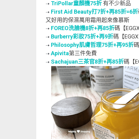
TriPollar童顏機75折
有不少新品
➝ 
First Aid Beauty打7折+再85折=6折
➝ 
又好用的保濕萬用霜用起來像慕斯
FOREO洗臉機8折+再85折
碼【EGG
➝ 
Burberry彩妝75折+再9折
碼【EGG
➝ 
Philosophy肌膚哲理75折+再95折
碼
➝ 
Apivita
第三件免費
➝ 
Sachajuan三茶官8折+再85折
碼【E
➝ 