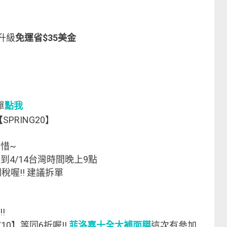
+升級
免運省$35美金
單
點我
SPRING20】
可惜~
到4/14台灣時間晚上9點
稅喔!! 建議拆單
!
X10】等同6折喔!!
菲洛嘉十全大補面膜
這次有參加