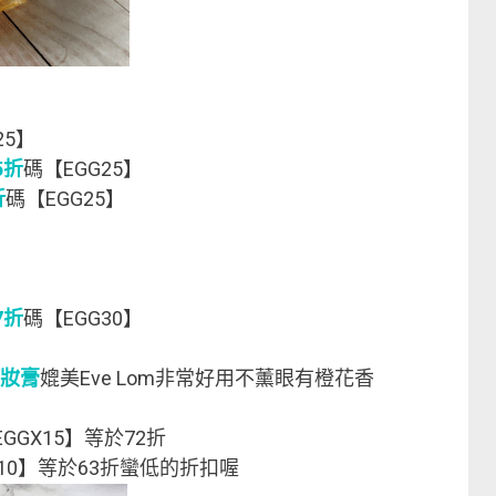
25】
5折
碼【EGG25】
折
碼【EGG25】
7折
碼【EGG30】
妝膏
媲美Eve Lom非常好用不薰眼有橙花香
GGX15】等於72折
X10】等於63折蠻低的折扣喔