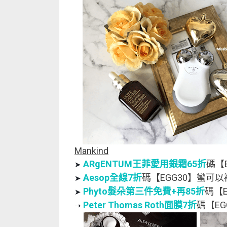
Mankind
ARgENTUM王菲愛用銀霜65折
碼【
➤
Aesop全線7折
碼【EGG30】蠻可
➤
Phyto髮朵第三件免費+再85折
碼【E
➤
Peter Thomas Roth面膜7折
碼【EG
➝ 