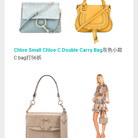
Chloe Small Chloe C Double Carry Bag
灰色小款
C bag打56折