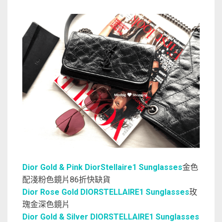
Dior Gold & Pink DiorStellaire1 Sunglasses
金色
配淺粉色鏡片86折快缺貨
Dior Rose Gold DIORSTELLAIRE1 Sunglasses
玫
瑰金深色鏡片
Dior Gold & Silver DIORSTELLAIRE1 Sunglasses