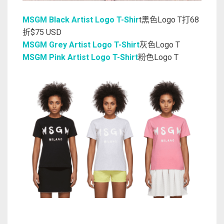
MSGM Black Artist Logo T-Shir
t黑色Logo T打68
折$75 USD
MSGM Grey Artist Logo T-Shirt
灰色Logo T
MSGM Pink Artist Logo T-Shirt
粉色Logo T