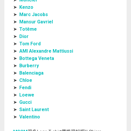
➤
Kenzo
➤
Marc Jacobs
➤
Mansur Gavriel
➤
Totême
➤
Dior
➤
Tom Ford
➤
AMI Alexandre Mattiussi
➤
Bottega Veneta
➤
Burberry
➤
Balenciaga
➤
Chloe
➤
Fendi
➤
Loewe
➤
Gucci
➤
Saint Laurent
➤
Valentino