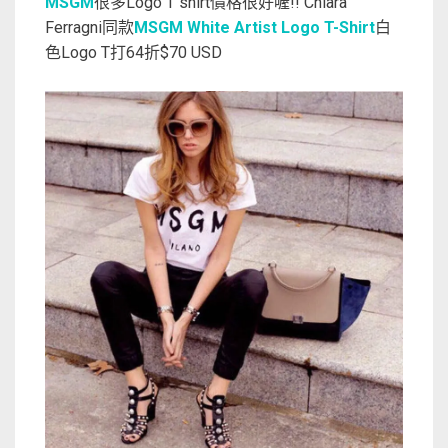
MSGM
很多Logo T shirt價格很好喔!! Chiara
Ferragni同款
MSGM White Artist Logo T-Shirt
白
色Logo T打64折$70 USD