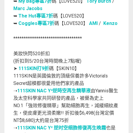
➥
My Bag專區7折
碼【LOVE520】
Tory Burch
/
Marc Jacobs
➥
The Hut專區7折
碼【LOVE520】
➥
Coggles專區7折
碼【LOVE520】
AMI
/
Kenzo
*********************************
美妝快閃520折扣
(折扣到5/20台灣時間晚上7點喔)
➤
111SKIN打9折
碼【SKIN10】
111SKIN是英國倫敦的頂級保養許多Victoria’s
Secret超模都很愛用他們家的產品
➝
111SKIN NAC Y²逆時空再生精華液
由Yannis醫生
及太空科學家共同研發的產品，被譽為史上
NO.1「強效修復精華」幫助細胞再生，減緩細紋產
生，使皮膚更光滑柔嫩!! 折扣後$6,498(台灣定價
NT$8,680)大約是台灣75折
➝
111SKIN NAC Y² 逆时空细胞修復再生晚霜
也是