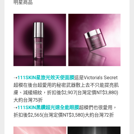
明星商品
➝
111SKIN星旅光效天使面膜
這是Victoria’s Secret
超模在後台超愛用的秘密武器敷上去不只能提亮肌
膚、減緩細紋，折扣後$2,907(台灣定價NT$3,880)
大約台灣75折
➝
111SKIN黑鑽超光速全能眼膜
超模們也很愛用，
折扣後$2,565(台灣定價NT$3,580)大約台灣72折