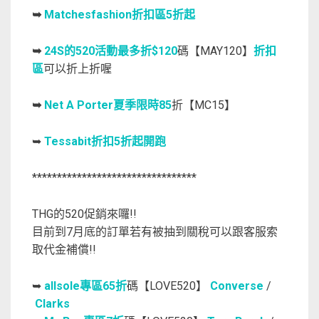
➥
Matchesfashion折扣區5折起
➥
24S的520活動最多折$120
碼【MAY120】
折扣
區
可以折上折喔
➥
Net A Porter夏季限時85
折【MC15】
➥
Tessabit折扣5折起開跑
*********************************
THG的520促銷來囉!!
目前到7月底的訂單若有被抽到關稅可以跟客服索
取代金補償!!
➥
allsole專區65折
碼【LOVE520】
Converse
/
Clarks