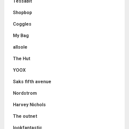
Tessabit
Shopbop
Coggles
My Bag
allsole
The Hut
YOOX
Saks fifth avenue
Nordstrom
Harvey Nichols
The outnet
lookfantastic