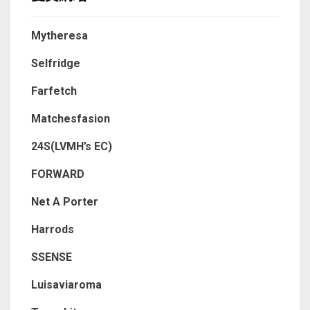
Mytheresa
Selfridge
Farfetch
Matchesfasion
24S(LVMH’s EC)
FORWARD
Net A Porter
Harrods
SSENSE
Luisaviaroma