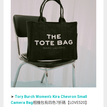
➤
Tory Burch Women’s Kira Chevron Small
Camera Bag
相機包有四色7折碼【LOVE520】