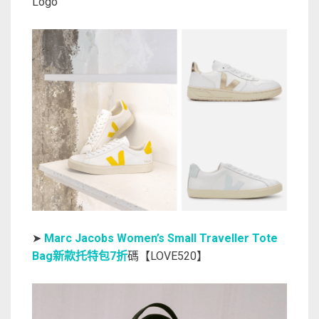
Logo
➤
Marc Jacobs Women’s Small Traveller Tote
Bag新款托特包7折
碼【LOVE520】