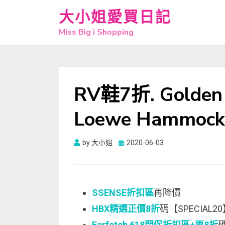
大小姐愛買日記
Miss Big i Shopping
RV鞋7折. Golde
Loewe Hammo
Posted
by
大小姐
2020-06-03
on
SSENSE折扣區
再降價
HBX精選正價8折
碼【SPECIAL2
Farfetch 618閃促折扣區+再8折
碼