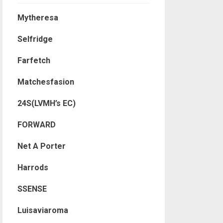
Mytheresa
Selfridge
Farfetch
Matchesfasion
24S(LVMH’s EC)
FORWARD
Net A Porter
Harrods
SSENSE
Luisaviaroma