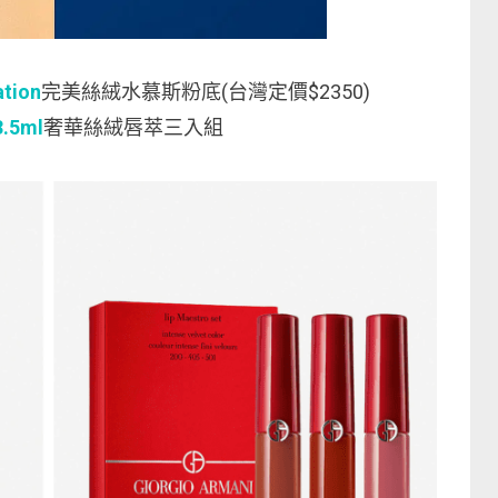
ation
完美絲絨水慕斯粉底(台灣定價$2350)
3.5ml
奢華絲絨唇萃三入組