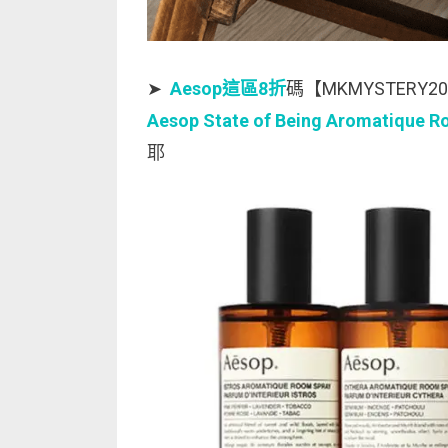
➤
Aesop這區8折
碼【MKMYSTERY2
Aesop State of Being Aromatique R
耶