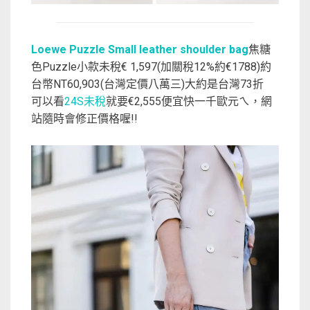
Loewe Puzzle Small leather shoulder bag
焦糖
色Puzzle小款未稅€ 1,597(加關稅12%約€1788)約
台幣NT60,903(台灣定價八萬三)大約是台灣73折
可以看
24S未稅
就要€2,555便宜快一千歐元ㄟ，網
站隨時會修正價格喔!!