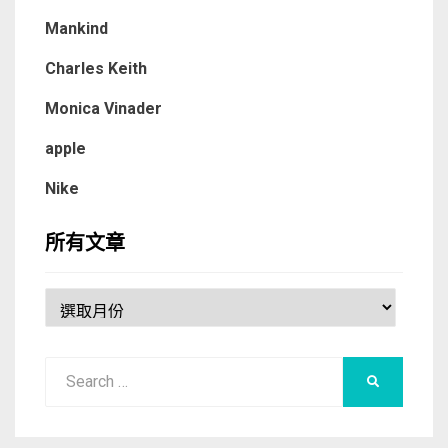
Mankind
Charles Keith
Monica Vinader
apple
Nike
所有文章
所
有
文
Search
章
SEARCH
for: