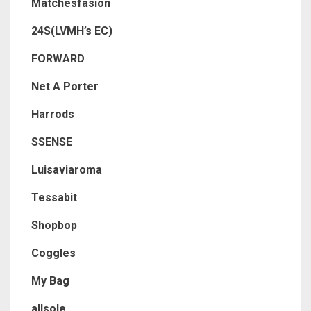
Matchesfasion
24S(LVMH’s EC)
FORWARD
Net A Porter
Harrods
SSENSE
Luisaviaroma
Tessabit
Shopbop
Coggles
My Bag
allsole