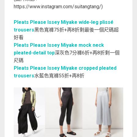
https://www.instagram.com/suitangtang/)
Pleats Please Issey Miyake wide-leg plissé
trousers
黑色寬褲75折+再8折剩最後一個尺碼超
好看
Pleats Please Issey Miyake mock neck
pleated-detail top
深灰色7分褲6折+再8折剩一個
尺碼
Pleats Please Issey Miyake cropped pleated
trousers
水藍色寬褲55折+再8折