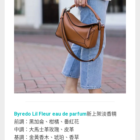
Byredo Lil Fleur eau de parfum
新上架淡香精
前調：黑加侖、柑橘、番紅花
中調：大馬士革玫瑰、皮革
基調：金黃香木、琥珀、香草