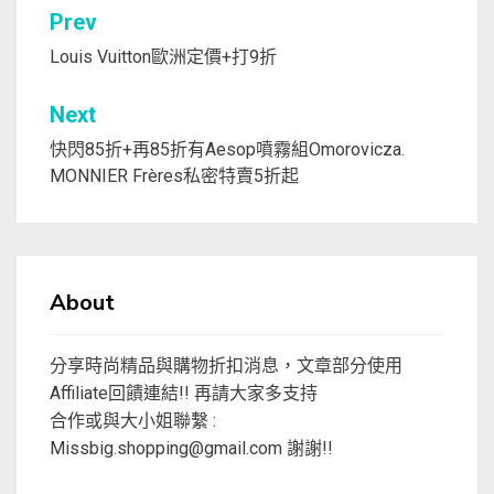
文
Prev
章
Louis Vuitton歐洲定價+打9折
導
Next
覽
快閃85折+再85折有Aesop噴霧組Omorovicza.
MONNIER Frères私密特賣5折起
About
分享時尚精品與購物折扣消息，文章部分使用
Affiliate回饋連結!! 再請大家多支持
合作或與大小姐聯繫 :
Missbig.shopping@gmail.com
謝謝!!