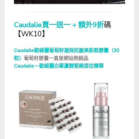
Caudalie買一送一 + 額外9折
碼
【WK10】
Caudalie歐緹麗葡萄籽凝採抗皺美肌軟膠囊（30
粒）
葡萄籽膠囊一直是網站熱銷品
Caudalie－歐緹麗白藜蘆醇緊緻提拉精華