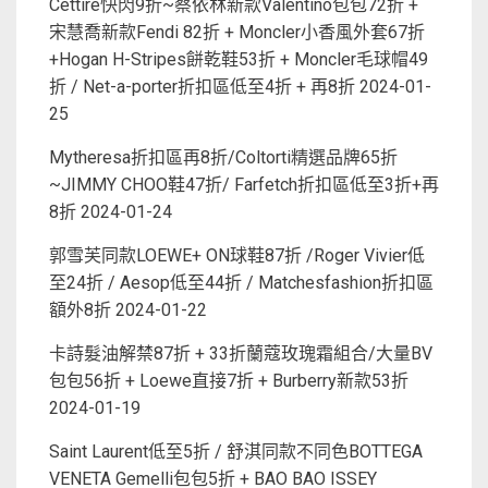
Cettire快閃9折~蔡依林新款Valentino包包72折 +
宋慧喬新款Fendi 82折 + Moncler小香風外套67折
+Hogan H-Stripes餅乾鞋53折 + Moncler毛球帽49
折 / Net-a-porter折扣區低至4折 + 再8折
2024-01-
25
Mytheresa折扣區再8折/Coltorti精選品牌65折
~JIMMY CHOO鞋47折/ Farfetch折扣區低至3折+再
8折
2024-01-24
郭雪芙同款LOEWE+ ON球鞋87折 /Roger Vivier低
至24折 / Aesop低至44折 / Matchesfashion折扣區
額外8折
2024-01-22
卡詩髮油解禁87折 + 33折蘭蔻玫瑰霜組合/大量BV
包包56折 + Loewe直接7折 + Burberry新款53折
2024-01-19
Saint Laurent低至5折 / 舒淇同款不同色BOTTEGA
VENETA Gemelli包包5折 + BAO BAO ISSEY