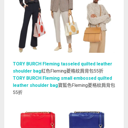
TORY BURCH Fleming tasseled quilted leather
shoulder bag
紅色Fleming菱格紋肩背包55折
TORY BURCH Fleming small embossed quilted
leather shoulder bag
寶藍色Fleming菱格紋肩背包
55折