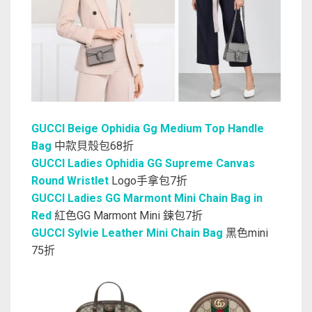
GUCCI Beige Ophidia Gg Medium Top Handle
Bag
中款貝殼包68折
GUCCI Ladies Ophidia GG Supreme Canvas
Round Wristlet
Logo手拿包7折
GUCCI Ladies GG Marmont Mini Chain Bag in
Red
紅色GG Marmont Mini 鍊包7折
GUCCI Sylvie Leather Mini Chain Bag
黑色mini
75折