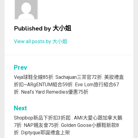
Published by
大小姐
View all posts by 大小姐
文
Prev
章
Veja球鞋全線85折. Sachajuan三茶官72折. 美妝禮盒
折扣~ARgENTUM組合59折. Eve Lom旅行組合67
導
折. Neal’s Yard Remedies優惠75折
覽
Next
Shopbop新品下折扣3折起 . AMI大愛心跟加拿大鵝
7折. NAP親友會75折. Golden Goose小髒鞋新款8
折. Diptyque耶誕禮盒上架