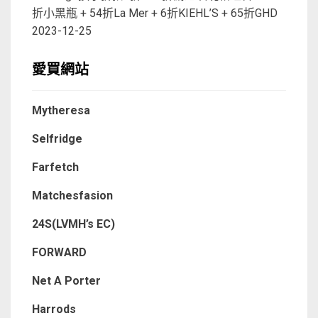
折小黑瓶 + 54折La Mer + 6折KIEHL’S + 65折GHD
2023-12-25
愛買網站
Mytheresa
Selfridge
Farfetch
Matchesfasion
24S(LVMH’s EC)
FORWARD
Net A Porter
Harrods