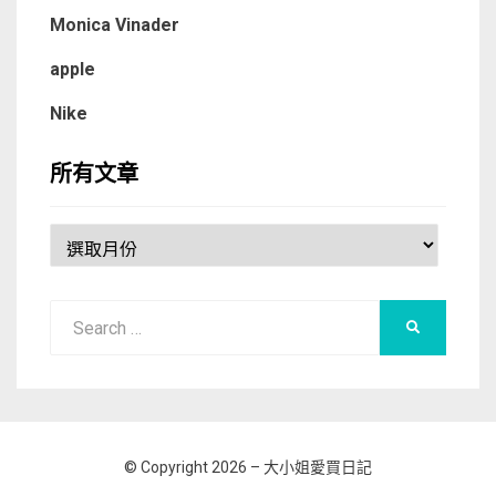
Monica Vinader
apple
Nike
所有文章
所
有
文
Search
章
SEARCH
for:
© Copyright 2026 –
大小姐愛買日記
Allium Theme by
TemplateLens
⋅
Powered by
WordPress