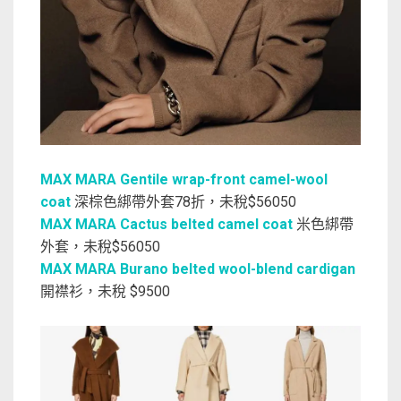
MAX MARA Gentile wrap-front camel-wool
coat
深棕色綁帶外套78折，未稅$56050
MAX MARA Cactus belted camel coat
米色綁帶
外套，未稅$56050
MAX MARA Burano belted wool-blend cardigan
開襟衫，未稅 $9500