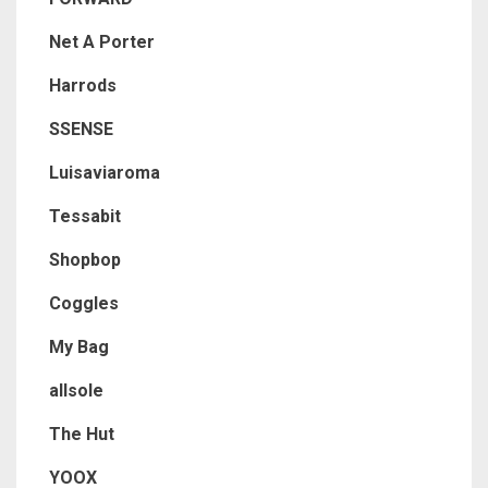
Net A Porter
Harrods
SSENSE
Luisaviaroma
Tessabit
Shopbop
Coggles
My Bag
allsole
The Hut
YOOX