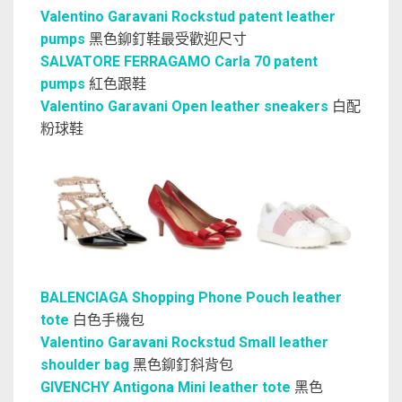
Valentino Garavani Rockstud patent leather
pumps
黑色鉚釘鞋最受歡迎尺寸
SALVATORE FERRAGAMO Carla 70 patent
pumps
紅色跟鞋
Valentino Garavani Open leather sneakers
白配
粉球鞋
BALENCIAGA Shopping Phone Pouch leather
tote
白色手機包
Valentino Garavani Rockstud Small leather
shoulder bag
黑色鉚釘斜背包
GIVENCHY Antigona Mini leather tote
黑色