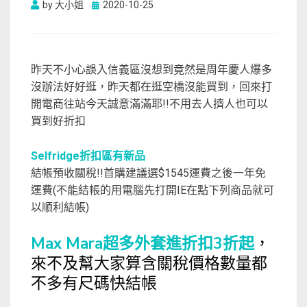
Posted
by
大小姐
2020-10-25
on
昨天不小心誤入信義區沒想到竟然是周年慶人爆多
沒辦法好好逛，昨天都在逛空橋沒能買到，回來打
開電商往站今天誠意滿滿耶!!不用去人擠人也可以
買到好折扣
Selfridge折扣區有新品
結帳預收關稅!!首購建議選$1545運費之後一年免
運費(不能結帳的用電腦先打開IE在點下列商品就可
以順利結帳)
Max Mara超多外套進折扣3折起
，
來不及幫大家算含關稅價格數量都
不多有尺碼快結帳