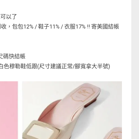
就可以了
包包12% / 鞋子11% / 衣服17% !! 寄美國結帳
尺碼快結帳
白色穆勒鞋低跟(尺寸建議正常/腳寬拿大半號)