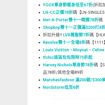
YOOX單身節暖身低至67折
(折扣
LN-CC正價78折
碼【LN-SINGLES
Net-A-Porter雙十一精選78折
碼【
Shopbop雙十一正價滿$200打8
折扣升級!!
LVR萬聖節7折
碼【HL
Revolve雙十一全場8折
碼【1111
Louis Vuitton、Moynat、Celin
Ifchic這區包包限時75折起
Harvey Nichols單身節78折
碼【SI
品78折/其他全場89折
Matchesfashion 滿200歐/$3
Nordstorm低至6折