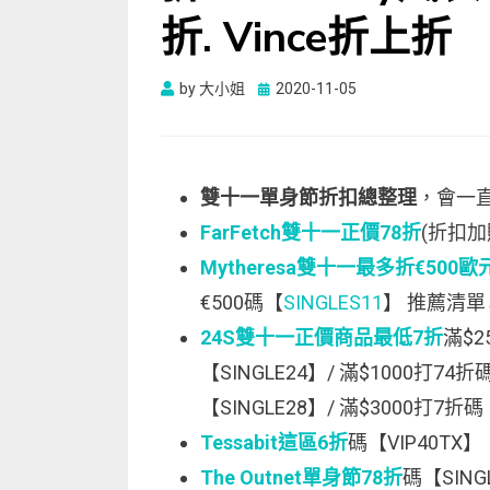
折. Vince折上折
Posted
by
大小姐
2020-11-05
on
雙十一單身節折扣總整理
，會一
FarFetch雙十一正價78折
(折扣加
Mytheresa雙十一最多折€500歐元
€500碼【
SINGLES11
】 推薦清單
24S雙十一正價商品最低7折
滿$2
【SINGLE24】/ 滿$1000打74折
【SINGLE28】/ 滿$3000打7折
Tessabit這區6折
碼【VIP40TX】
The Outnet單身節78折
碼【SING