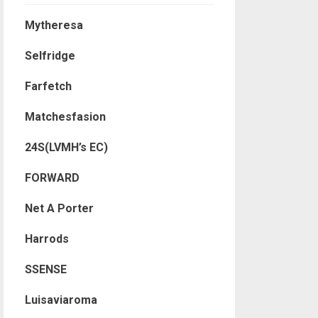
Mytheresa
Selfridge
Farfetch
Matchesfasion
24S(LVMH’s EC)
FORWARD
Net A Porter
Harrods
SSENSE
Luisaviaroma