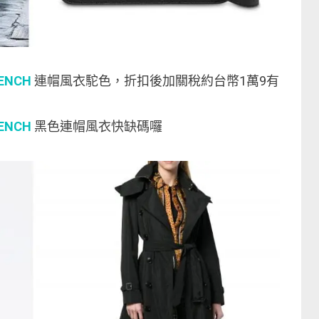
RENCH
連帽風衣駝色，折扣後加關稅約台幣1萬9有
RENCH
黑色連帽風衣快缺碼囉