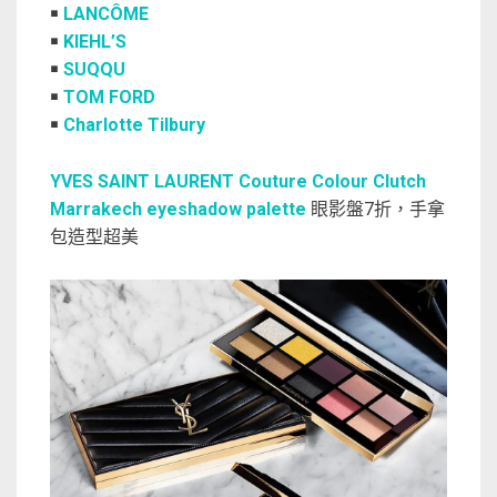
￭
LANCÔME
￭
KIEHL’S
￭
SUQQU
￭
TOM FORD
￭
Charlotte Tilbury
YVES SAINT LAURENT Couture Colour Clutch
Marrakech eyeshadow palette
眼影盤7折，手拿
包造型超美