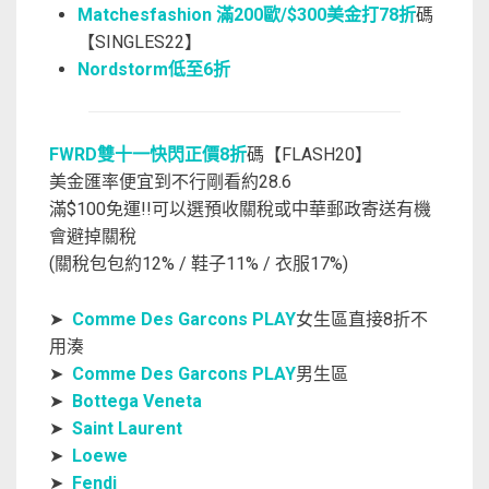
Matchesfashion 滿200歐/$300美金打78折
碼
【SINGLES22】
Nordstorm低至6折
FWRD雙十一快閃正價8折
碼【FLASH20】
美金匯率便宜到不行剛看約28.6
滿$100免運!!可以選預收關稅或中華郵政寄送有機
會避掉關稅
(關稅包包約12% / 鞋子11% / 衣服17%)
➤
Comme Des Garcons PLAY
女生區直接8折不
用湊
➤
Comme Des Garcons PLAY
男生區
➤
Bottega Veneta
➤
Saint Laurent
➤
Loewe
➤
Fendi