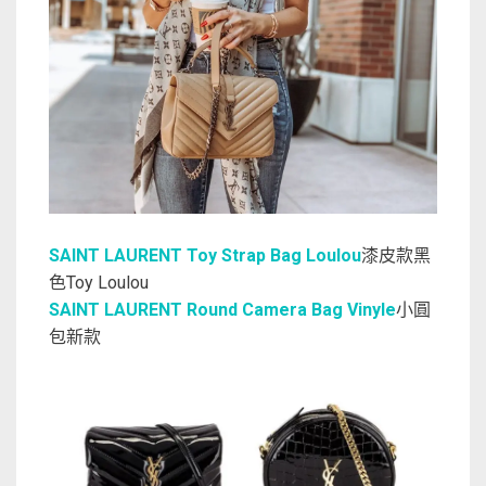
SAINT LAURENT Toy Strap Bag Loulou
漆皮款黑
色Toy Loulou
SAINT LAURENT Round Camera Bag Vinyle
小圓
包新款