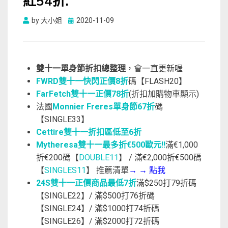
紅54折.
Posted
by
大小姐
2020-11-09
on
雙十一單身節折扣總整理
，會一直更新喔
FWRD雙十一快閃正價8折
碼【FLASH20】
FarFetch雙十一正價78折
(折扣加購物車顯示)
法國
Monnier Freres單身節67折
碼
【SINGLE33】
Cettire雙十一折扣區低至6折
Mytheresa雙十一最多折€500歐元!!
滿€1,000
折€200碼【
DOUBLE11
】 / 滿€2,000折€500碼
【
SINGLES11
】 推薦清單
→
→
點我
24S雙十一正價商品最低7折
滿$250打79折碼
【SINGLE22】/ 滿$500打76折碼
【SINGLE24】/ 滿$1000打74折碼
【SINGLE26】/ 滿$2000打72折碼