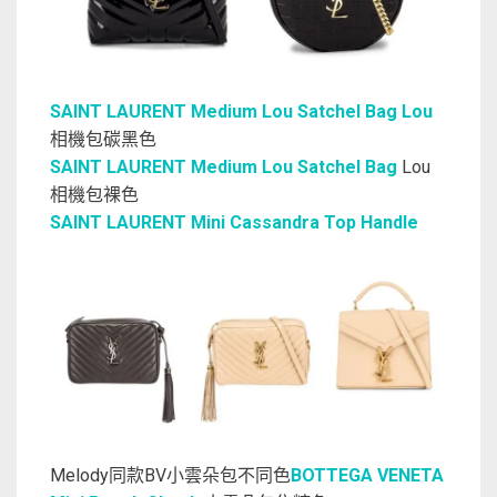
SAINT LAURENT Medium Lou Satchel Bag Lou
相機包碳黑色
SAINT LAURENT Medium Lou Satchel Bag
Lou
相機包裸色
SAINT LAURENT Mini Cassandra Top Handle
Melody同款BV小雲朵包不同色
BOTTEGA VENETA