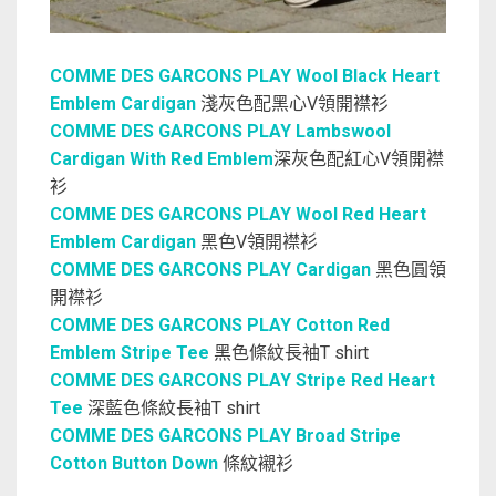
COMME DES GARCONS PLAY Wool Black Heart
Emblem Cardigan
淺灰色配黑心V領開襟衫
COMME DES GARCONS PLAY Lambswool
Cardigan With Red Emblem
深灰色配紅心V領開襟
衫
COMME DES GARCONS PLAY Wool Red Heart
Emblem Cardigan
黑色V領開襟衫
COMME DES GARCONS PLAY Cardigan
黑色圓領
開襟衫
COMME DES GARCONS PLAY Cotton Red
Emblem Stripe Tee
黑色條紋長袖T shirt
COMME DES GARCONS PLAY Stripe Red Heart
Tee
深藍色條紋長袖T shirt
COMME DES GARCONS PLAY Broad Stripe
Cotton Button Down
條紋襯衫