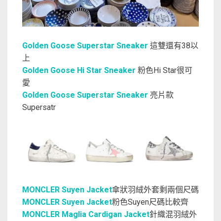
Golden Goose Superstar Sneaker
這雙還有38以
上
Golden Goose Hi Star Sneaker
粉色Hi Star很可
愛
Golden Goose Superstar Sneaker
亮片款
Supersatr
MONCLER Suyen Jacket
傘狀羽絨外套剩兩個尺碼
MONCLER Suyen Jacket
粉色Suyen尺碼比較齊
MONCLER Maglia Cardigan Jacket
針織混羽絨外