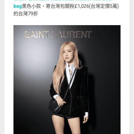
bag
黑色小款，寄台灣包關稅£1,026(台灣定價5萬)
約台灣79折