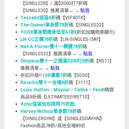
【SINGLE28】/ 滿$3000打7折碼
【SINGLE30】推薦清單
→
→
點我
Tessabit這區6折
碼【VIP40TX】
The Outnet單身節78折
碼【SINGLES22】
YOOX單身節暖身低至67折
(折扣加購物車顯示)
LN-CC正價78折
碼【LN-SINGLES-DAY】
Net-A-Porter雙十一精選78折
碼
【SINGLES22】推薦清單
→
→
點我
Shopbop雙十一正價滿$200打8折
碼【RS11】
推薦清單
→
→
點我
折扣升級!!
LVR優惠7折
碼【SD30】
Revolve雙十一全場8折
碼【1111】
Louis Vuitton、Moynat、Celine、Fendi
精選
商品9折碼【ULTIMATESFIRST10】
Ifchic這區包包限時75折起
Harvey Nichols單身節78折
碼
【SINGLERSHN】或【SINGLESDAYHN】
Fashion商品78折/其他全場89折