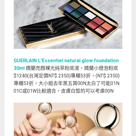
GUERLAIN L’Essentiel natural glow foundation
30ml
嬌蘭亮顏裸光純萃粉底液，嬌蘭小燈泡粉底
$1240(台灣定價NT$ 2350)專櫃53折，(NT$ 2350)
專櫃53折，大小姐去年黑五買00N太白了可能01N.
01C或01W比較適合，皮膚白皙的可以考慮00N