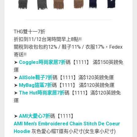
THG雙十一7折
折扣到11/12台灣時間早上8點!!
關稅到收包包約12% / 鞋子11% / 衣服17%，Fedex
寄送!!
➤
Coggles時尚家居7折
碼【1111】 滿$150英鎊免
運
➤
AllSole鞋子7折
碼【1111】滿$120英鎊免運
➤
MyBag這區7折
碼【1111】 滿$120英鎊免運
➤
The Hut時尚家居7折
碼【1111】滿$120英鎊免
運
➤
AMI大愛心7折
碼【1111】
AMI Men’s Embroidered Chain Stitch De Coeur
Hoodie
灰色愛心帽T還有小尺寸(女生拿小尺寸)