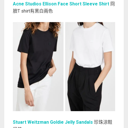
Acne Studios Ellison Face Short Sleeve Shirt
冏
臉T shirt有黑白兩色
Stuart Weitzman Goldie Jelly Sandals
珍珠涼鞋