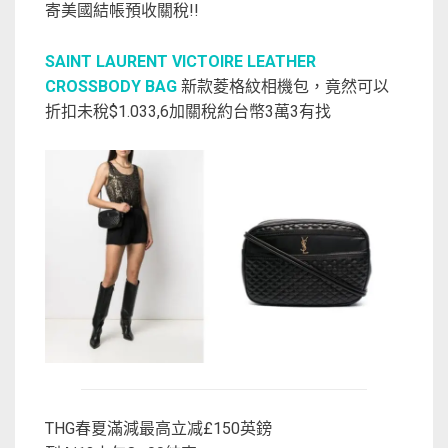
寄美國結帳預收關稅!!
SAINT LAURENT VICTOIRE LEATHER
CROSSBODY BAG
新款菱格紋相機包，竟然可以
折扣未稅$1.033,6加關稅約台幣3萬3有找
THG春夏滿減最高立减£150英鎊