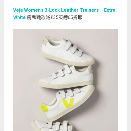
Veja Women’s 3-Lock Leather Trainers – Extra
White
魔鬼氈款減£35英鎊65折耶