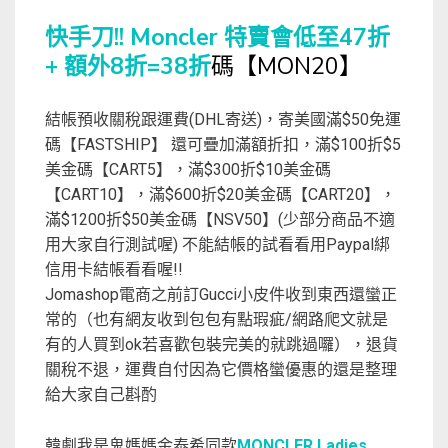
快手刀!! Moncler 特賣會低至47折
+ 額外8折=38折
碼【MON20】
結帳預收關稅跟運費(DHL寄送)，寄美國滿$50免運
碼【FASTSHIP】 還可疊加滿額折扣，滿$100折$5
美金碼【CART5】，滿$300折$10美金碼
【CART10】，滿$600折$20美金碼【CART20】，
滿$1200折$50美金碼【NSV50】(少部分商品不適
用大家自行測試喔) 不能結帳的試看看用Paypal綁
信用卡結帳看看喔!!
Jomashop電商之前訂Gucci小皮件收到東西還蠻正
常的（也有網友收到包包有點瑕疵/網路爬文就是
有的人買到ok若喜歡包裝完美的就跳過囉），退貨
關稅不退，運費自付因為它價格蠻優惠的還是整理
給大家自己斟酌
韓劇我是鬼媽媽金泰希同款
MONCLER Ladies