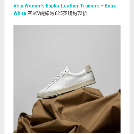
Veja Women’s Esplar Leather Trainers – Extra
White
灰尾V縫線減£25英鎊約72折