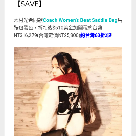
【SAVE】
木村光希同款
Coach Women’s Beat Saddle Bag
馬
鞍包黑色，折扣後$510美金加關稅約台幣
NT$16,279(台灣定價NT25,800)
約台灣63折耶!
!