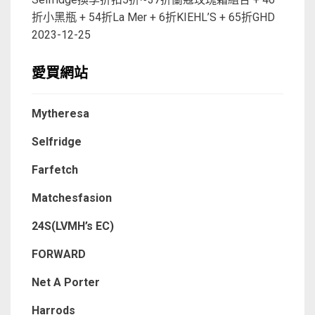
折小黑瓶 + 54折La Mer + 6折KIEHL’S + 65折GHD
2023-12-25
愛買網站
Mytheresa
Selfridge
Farfetch
Matchesfasion
24S(LVMH’s EC)
FORWARD
Net A Porter
Harrods