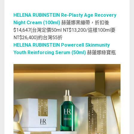
HELENA RUBINSTEIN Re-Plasty Age Recovery
Night Cream (100ml)
赫蓮娜黑繃帶，折扣後
$14,647(台灣定價50ml NT$13,200/這樣100ml要
NT$26,400)約台灣55折
HELENA RUBINSTEIN Powercell Skinmunity
Youth Reinforcing Serum (50ml)
赫蓮娜綠寶瓶