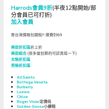
Harrods會員9折
(半夜12點開始/部
分會員已可打折)
加入會員
寄台灣價格包關稅!! 運費$969
美妝折扣區
折上折
美妝組合
(很多蠻划算的可認真逛一下)
女裝折扣區
男裝折扣區
￭
AllSaints
￭
Bottega Veneta
￭
Burberry
￭
Loewe
￭
Chloe
￭
Roger Vivier
定價低
￭
Golden Goose
小髒鞋