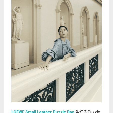
LOEWE Small Leather Puzzle Bag
焦糖色Puzzle