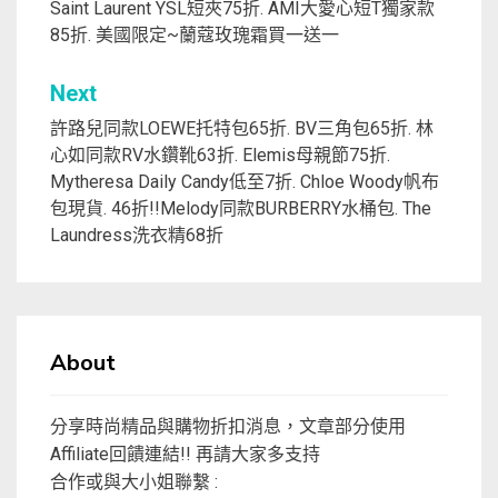
章
Saint Laurent YSL短夾75折. AMI大愛心短T獨家款
85折. 美國限定~蘭蔻玫瑰霜買一送一
導
覽
Next
許路兒同款LOEWE托特包65折. BV三角包65折. 林
心如同款RV水鑽靴63折. Elemis母親節75折.
Mytheresa Daily Candy低至7折. Chloe Woody帆布
包現貨. 46折!!Melody同款BURBERRY水桶包. The
Laundress洗衣精68折
About
分享時尚精品與購物折扣消息，文章部分使用
Affiliate回饋連結!! 再請大家多支持
合作或與大小姐聯繫 :