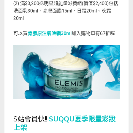
(2) 滿$3,200送明星超能量滋養組(價值$2,400)包括
洗面乳30ml、亮膚面膜15ml、日霜20ml、晚霜
20ml
可以買
骨膠原注氧晚霜30ml
加入購物車有67折喔
S站會員快!!
SUQQU夏季限量彩妝
上架