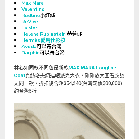
￭
Max Mara
￭
Valentino
￭
Redline
小紅繩
￭
ReVive
￭
La Mer
￭
Helena Rubinstein
赫蓮娜
￭
Hermès愛馬仕彩妝
￭
Aveda
可以寄台灣
￭
Darphin
可以寄台灣
林心如同款不同色最新款
MAX MARA Longline
Coat
真絲塔夫綢連帽派克大衣，剛剛放大圖看應該
是同一款，折扣後含運$54,240(台灣定價$88,800)
約台灣6折