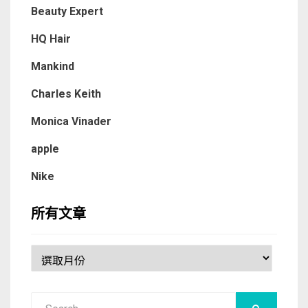
Beauty Expert
HQ Hair
Mankind
Charles Keith
Monica Vinader
apple
Nike
所有文章
所
有
文
Search
章