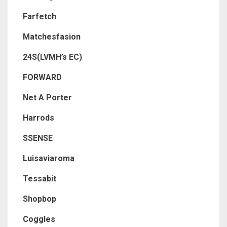
Farfetch
Matchesfasion
24S(LVMH’s EC)
FORWARD
Net A Porter
Harrods
SSENSE
Luisaviaroma
Tessabit
Shopbop
Coggles