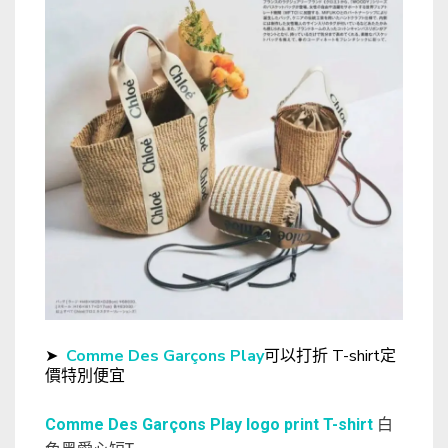
➤
Comme Des Garçons Play
可以打折 T-shirt定
價特別便宜
Comme Des Garçons Play logo print T-shirt
白