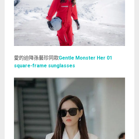
愛的迫降孫藝珍同款
Gentle Monster Her 01
square-frame sunglasses