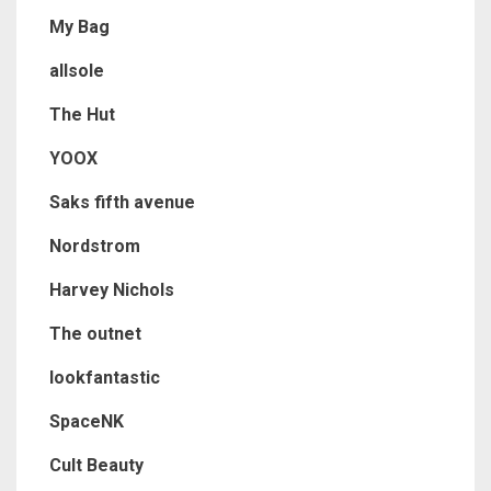
My Bag
allsole
The Hut
YOOX
Saks fifth avenue
Nordstrom
Harvey Nichols
The outnet
lookfantastic
SpaceNK
Cult Beauty