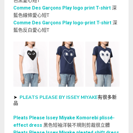
色黑愛心短T
Comme Des Garçons Play logo print T-shirt
深
藍色線條愛心短T
Comme Des Garçons Play logo-print T-shirt
深
藍色反白愛心短T
➤
PLEATS PLEASE BY ISSEY MIYAKE
有很多新
品
Pleats Please Issey Miyake Komorebi plissé-
effect dress
黑色短袖洋裝不規則剪裁很立體
Pleats Please Issey Miyake pleated shift dress