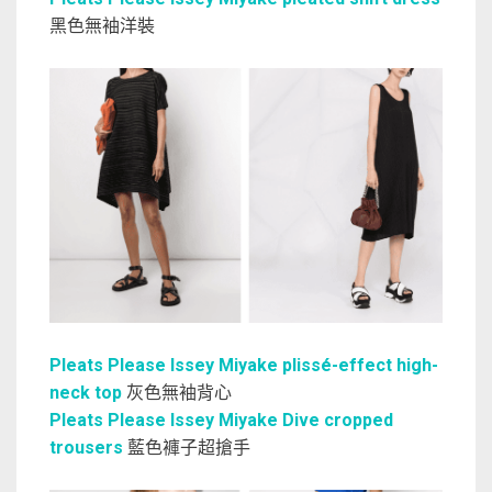
黑色無袖洋裝
Pleats Please Issey Miyake plissé-effect high-
neck top
灰色無袖背心
Pleats Please Issey Miyake Dive cropped
trousers
藍色褲子超搶手