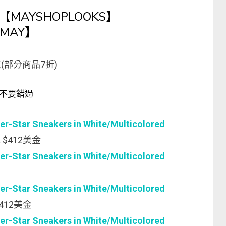
【MAYSHOPLOOKS】
MAY】
(部分商品7折)
不要錯過
Star Sneakers in White/Multicolored
$412美金
Star Sneakers in White/Multicolored
Star Sneakers in White/Multicolored
12美金
Star Sneakers in White/Multicolored