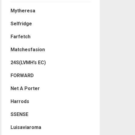
Mytheresa
Selfridge
Farfetch
Matchesfasion
24S(LVMH’s EC)
FORWARD
Net A Porter
Harrods
SSENSE
Luisaviaroma