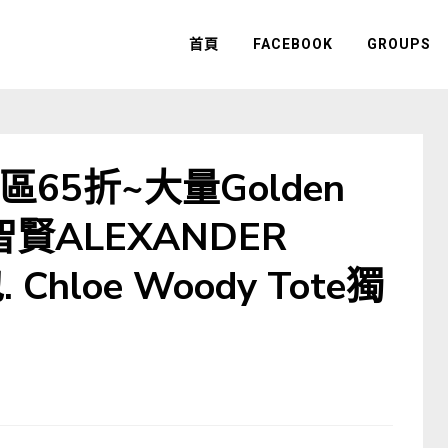
首頁
FACEBOOK
GROUPS
s專區65折~大量Golden
智賢ALEXANDER
Chloe Woody Tote獨