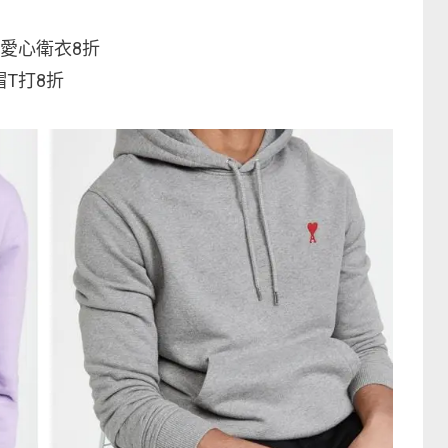
愛心衛衣8折
T打8折