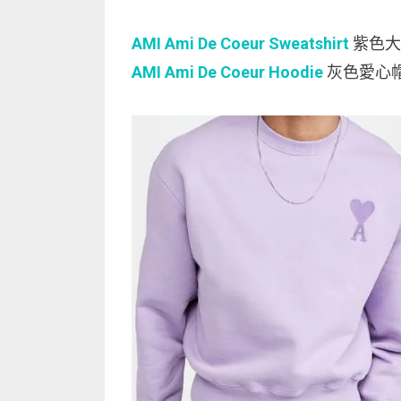
AMI Ami De Coeur Sweatshirt
紫色大
AMI Ami De Coeur Hoodie
灰色愛心帽