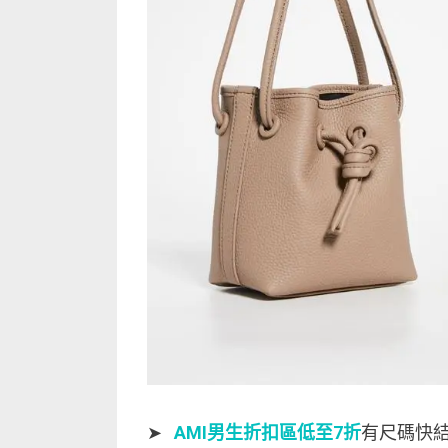
➤
AMI男生折扣區低至7折
有尺碼快結