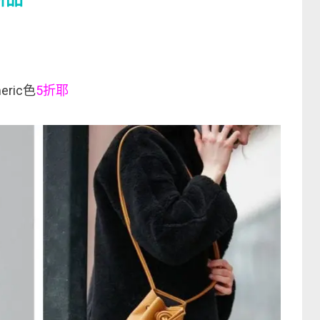
ric色
5折耶