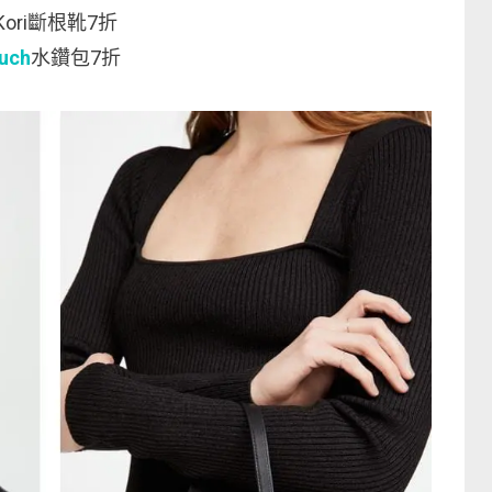
Kori斷根靴7折
uch
水鑽包7折