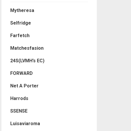
Mytheresa
Selfridge
Farfetch
Matchesfasion
24S(LVMH’s EC)
FORWARD
Net A Porter
Harrods
SSENSE
Luisaviaroma