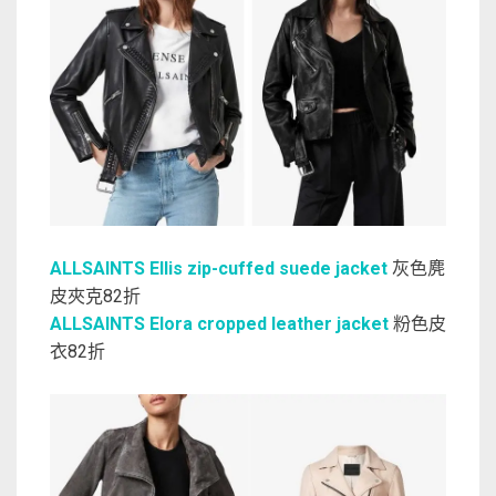
ALLSAINTS Ellis zip-cuffed suede jacket
灰色麂
皮夾克82折
ALLSAINTS Elora cropped leather jacket
粉色皮
衣82折