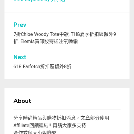
文
Prev
章
7折Chloe Woody Tote中款. THG夏季折扣區額外9
折. Elemis買卸妝膏送注氧晚霜.
導
覽
Next
618 Farfetch折扣區額外8折
About
分享時尚精品與購物折扣消息，文章部分使用
Affiliate回饋連結!! 再請大家多支持
合作或與大小姐聯繫 :