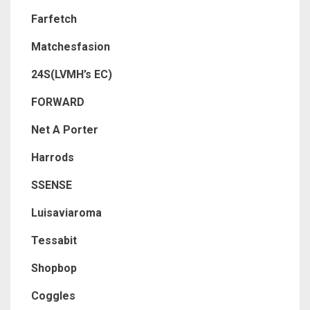
Farfetch
Matchesfasion
24S(LVMH’s EC)
FORWARD
Net A Porter
Harrods
SSENSE
Luisaviaroma
Tessabit
Shopbop
Coggles