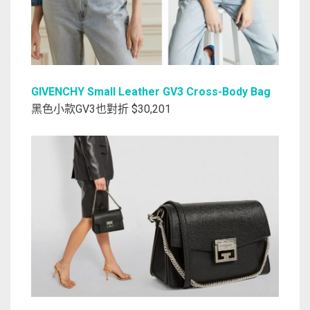
GIVENCHY Small Leather GV3 Cross-Body Bag
黑色小款GV3也對折 $30,201