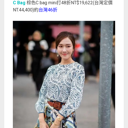
C Bag
棕色C bag mini打48折NT$19,622(台灣定價
NT.44,400)約
台灣46折