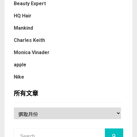
Beauty Expert
HQ Hair
Mankind
Charles Keith
Monica Vinader
apple
Nike
所有文章
所
有
文
Search
章
SEARCH