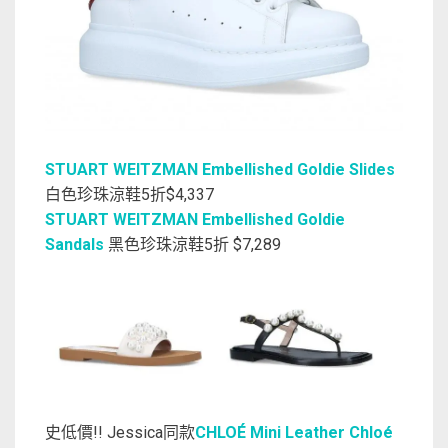
STUART WEITZMAN Embellished Goldie Slides
白色珍珠涼鞋5折$4,337
STUART WEITZMAN Embellished Goldie
Sandals
黑色珍珠涼鞋5折 $7,289
史低價!! Jessica同款
CHLOÉ Mini Leather Chloé