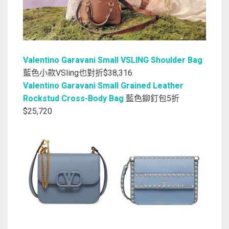
Valentino Garavani Small VSLING Shoulder Bag
藍色小款VSling也對折$38,316
Valentino Garavani Small Grained Leather
Rockstud Cross-Body Bag
藍色鉚釘包5折
$25,720