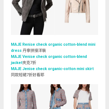
MAJE Renise check organic cotton-blend mini
dress
丹寧拼接洋裝
MAJE Venise check organic cotton-blend
jacket
夾克7折
MAJE Jenise check organic-cotton mini skirt
同款短裙7折好看耶