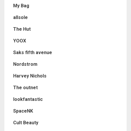
My Bag
allsole
The Hut
YOOX
Saks fifth avenue
Nordstrom
Harvey Nichols
The outnet
lookfantastic
SpaceNK
Cult Beauty