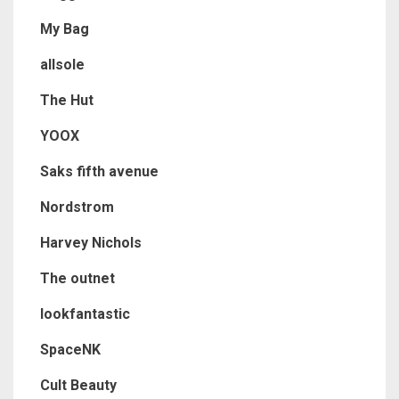
My Bag
allsole
The Hut
YOOX
Saks fifth avenue
Nordstrom
Harvey Nichols
The outnet
lookfantastic
SpaceNK
Cult Beauty