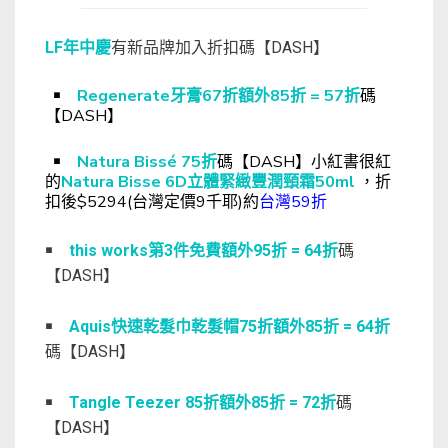
LF年中慶
有新品牌加入折扣碼【DASH】
￭
Regenerate牙膏67折額外85折 = 57折
碼
【DASH】
￭
Natura Bissé 75折
碼【DASH】小紅書很紅
的
Natura Bisse 6D立體緊緻豐潤頸霜50ml
，折
扣後$5294(台灣定價9千耶)約
台灣59折
￭
this works第3件免費額外95折 = 64折
碼
【DASH】
￭
Aquis快速乾髮巾乾髮帽75折額外85折 = 64折
碼【DASH】
￭
Tangle Teezer 85折額外85折 = 72折
碼
【DASH】