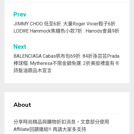
文
Prev
章
JIMMY CHOO 低至6折. 大量Roger Vivier鞋子6折.
LOEWE Hammock焦糖色小款7折 . Harrods會員9折
導
覽
Next
BALENCIAGA Cabas帆布包69折. 84折孫芸芸Prada
棒球帽. Mytheresa不限金額免運. 2折美妝禮盒有卡
詩髮油跟品木宣言
About
分享時尚精品與購物折扣消息，文章部分使用
Affiliate回饋連結!! 再請大家多支持