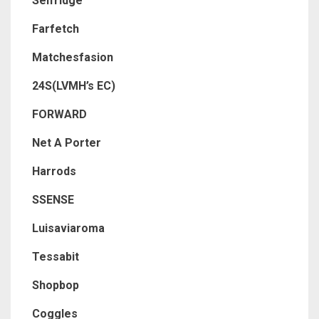
Selfridge
Farfetch
Matchesfasion
24S(LVMH’s EC)
FORWARD
Net A Porter
Harrods
SSENSE
Luisaviaroma
Tessabit
Shopbop
Coggles