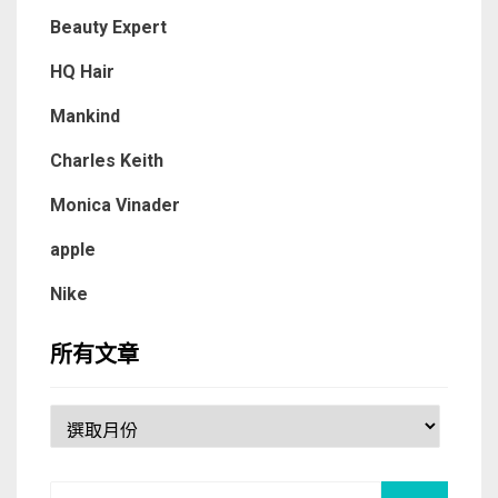
Beauty Expert
HQ Hair
Mankind
Charles Keith
Monica Vinader
apple
Nike
所有文章
所
有
文
Search