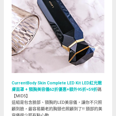
CurrentBody Skin Complete LED Kit LED紅光嫩
膚面罩 + 頸胸美容儀62折優惠+額外95折=59折
碼
【MID5】
這組是包含臉部、頸胸的LED美容儀，讓你不只照
顧到臉，最容易顯老的胸頸也照顧到了!! 頸部的美
容儀很少耶有點心動